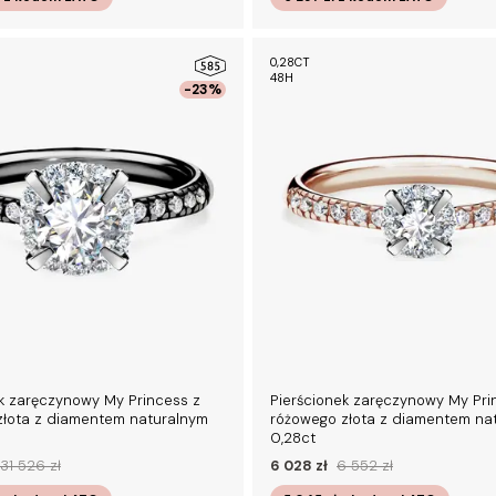
0,28CT
48H
-23%
k zaręczynowy My Princess z
Pierścionek zaręczynowy My Pri
złota z diamentem naturalnym
różowego złota z diamentem na
0,28ct
31 526 zł
6 028 zł
6 552 zł