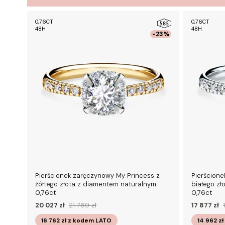
0,76CT
0,76CT
48H
48H
-23%
Pierścionek zaręczynowy My Princess z
Pierścione
żółtego złota z diamentem naturalnym
białego z
0,76ct
0,76ct
20 027 zł
21 769 zł
17 877 zł
16 762 zł
z kodem
LATO
14 962 zł