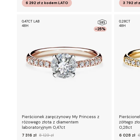
6 292 zł
z kodem
LATO
3 792 zł
0,47CT LAB
0,28CT
48H
48H
-25%
Pierścionek zaręczynowy My Princess z
Pierścione
różowego złota z diamentem
żółtego zł
laboratoryjnym 0,47ct
0,28ct
7 316 zł
8 129 zł
6 028 zł
6