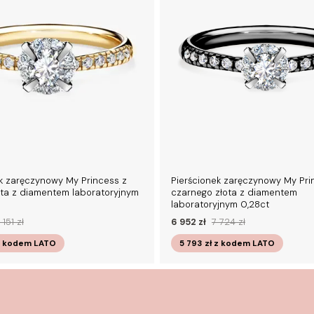
k zaręczynowy My Princess z
Pierścionek zaręczynowy My Pri
ota z diamentem laboratoryjnym
czarnego złota z diamentem
laboratoryjnym 0,28ct
 151 zł
6 952 zł
7 724 zł
z kodem
LATO
5 793 zł
z kodem
LATO