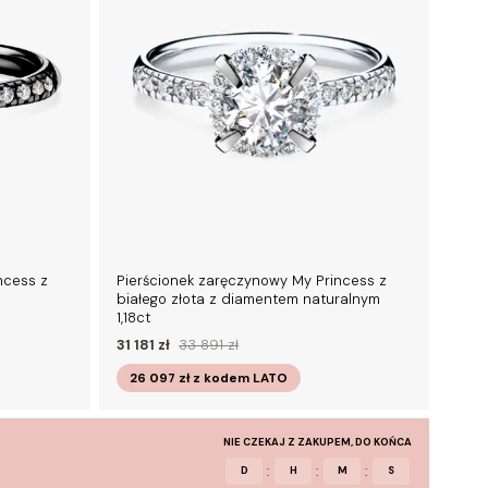
ncess z
Pierścionek zaręczynowy My Princess z
białego złota z diamentem naturalnym
1,18ct
31 181 zł
33 891 zł
26 097 zł
z kodem
LATO
NIE CZEKAJ Z ZAKUPEM, DO KOŃCA
:
:
:
D
H
M
S