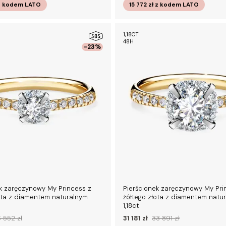
z kodem
LATO
15 772 zł
z kodem
LATO
1,18CT
48H
-23%
k zaręczynowy My Princess z
Pierścionek zaręczynowy My Pri
ota z diamentem naturalnym
żółtego złota z diamentem natu
1,18ct
 552 zł
31 181 zł
33 891 zł