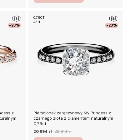
0,76CT
48H
-23%
-23%
ncess z
Pierścionek zaręczynowy My Princess z
turalnym
czarnego złota z diamentem naturalnym
0,76ct
20 994 zł
22 819 zł