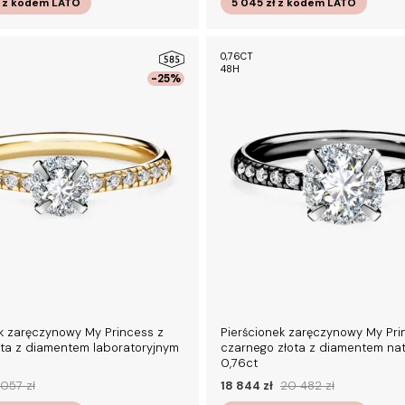
ł
z kodem
LATO
5 045 zł
z kodem
LATO
0,76CT
48H
-25%
k zaręczynowy My Princess z
Pierścionek zaręczynowy My Pri
ota z diamentem laboratoryjnym
czarnego złota z diamentem na
0,76ct
 057 zł
18 844 zł
20 482 zł