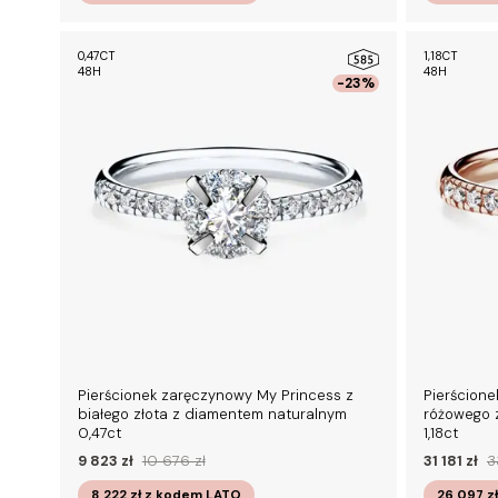
0,47CT
1,18CT
48H
48H
-23%
Pierścionek zaręczynowy My Princess z
Pierścione
białego złota z diamentem naturalnym
różowego 
0,47ct
1,18ct
9 823 zł
10 676 zł
31 181 zł
3
8 222 zł
z kodem
LATO
26 097 z