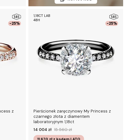
1,18CT LAB
48H
-25%
-25%
ncess z
Pierścionek zaręczynowy My Princess z
czarnego złota z diamentem
laboratoryjnym 1,18ct
14 004 zł
15 560 zł
11 670 zł
z kodem
LATO