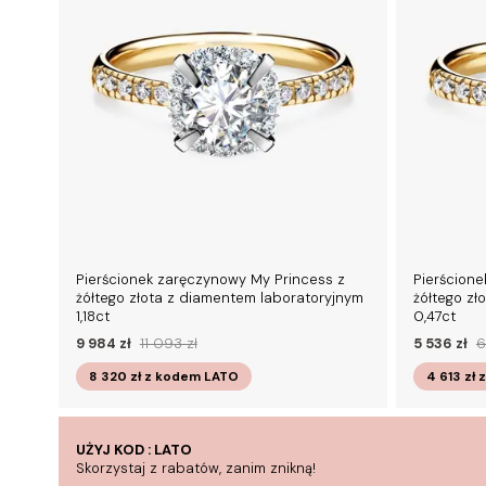
Pierścionek zaręczynowy My Princess z
Pierścione
żółtego złota z diamentem laboratoryjnym
żółtego zł
1,18ct
0,47ct
9 984 zł
11 093 zł
5 536 zł
6
8 320 zł
z kodem
LATO
4 613 zł
UŻYJ KOD : LATO
Skorzystaj z rabatów, zanim znikną!