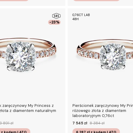
0,76CT LAB
48H
-23%
k zaręczynowy My Princess z
Pierścionek zaręczynowy My Pri
złota z diamentem naturalnym
różowego złota z diamentem
laboratoryjnym 0,76ct
3 891 zł
7 545 zł
8 384 zł
ł
z kodem
LATO
6 287 zł
z kodem
LATO