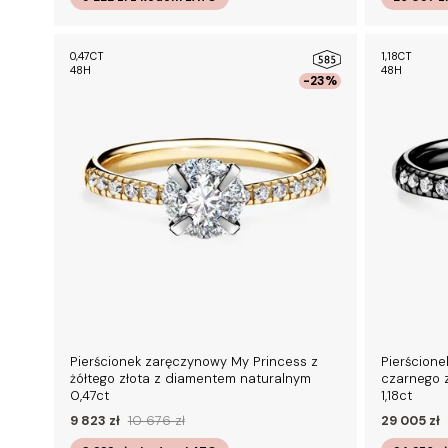
0,47CT
1,18CT
48H
48H
-23%
Pierścionek zaręczynowy My Princess z
Pierścione
żółtego złota z diamentem naturalnym
czarnego 
0,47ct
1,18ct
9 823 zł
10 676 zł
29 005 zł