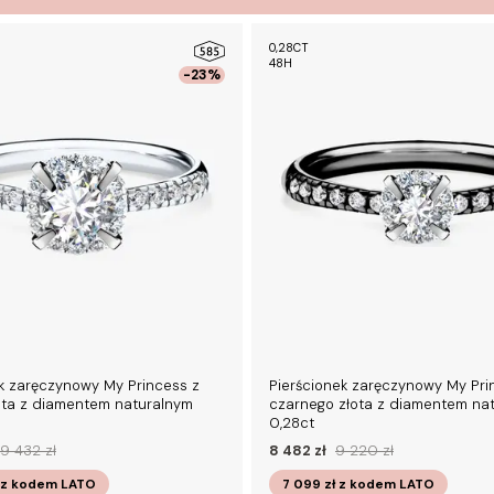
0,28CT
48H
-23%
k zaręczynowy My Princess z
Pierścionek zaręczynowy My Pri
łota z diamentem naturalnym
czarnego złota z diamentem na
0,28ct
19 432 zł
8 482 zł
9 220 zł
z kodem
LATO
7 099 zł
z kodem
LATO