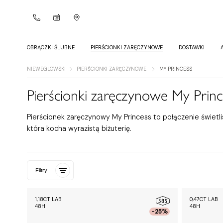
OBRĄCZKI ŚLUBNE
PIERŚCIONKI ZARĘCZYNOWE
DOSTAWKI
NIEWEGLOWSKI
PIERŚCIONKI ZARĘCZYNOWE
MY PRINCESS
Pierścionki zaręczynowe My Princ
Pierścionek zaręczynowy My Princess to połączenie świetli
która kocha wyrazistą biżuterię.
Filtry
1,18CT LAB
0,47CT LAB
48H
48H
-25%