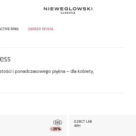
ACTIVE RING
GENDER REVEAL
ess
stości i ponadczasowego piękna – dla kobiety,
0,28CT LAB
48H
-25%