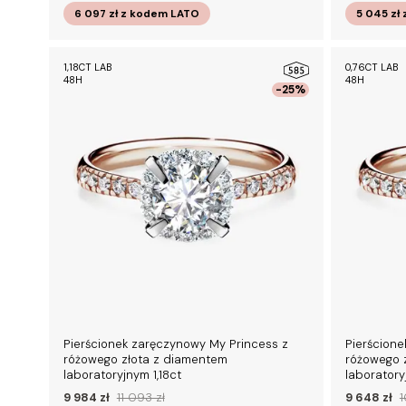
6 097 zł
z kodem
LATO
5 045 zł
1,18CT LAB
0,76CT LAB
48H
48H
-25%
Pierścionek zaręczynowy My Princess z
Pierścione
różowego złota z diamentem
różowego 
laboratoryjnym 1,18ct
laboratory
9 984 zł
11 093 zł
9 648 zł
1