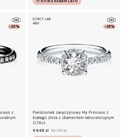
17 571 zł
z kodem
LATO
0,76CT LAB
48H
-23%
-25%
ncess z
Pierścionek zaręczynowy My Princess z
turalnym
białego złota z diamentem laboratoryjnym
0,76ct
9 648 zł
10 721 zł