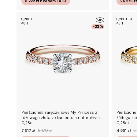
8 222 zł
z kodem
LATO
24 276 z
0,28CT
0,28CT LAB
48H
48H
-23%
Pierścionek zaręczynowy My Princess z
Pierścione
różowego złota z diamentem naturalnym
żółtego zł
0,28ct
0,28ct
7 517 zł
8 170 zł
4 551 zł
5