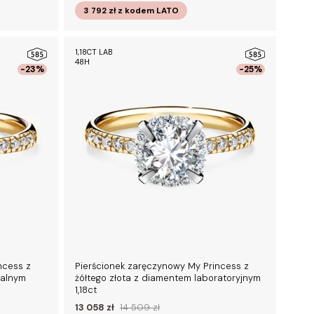
3 792 zł
z kodem
LATO
1,18CT LAB
48H
-23%
-25%
ncess z
Pierścionek zaręczynowy My Princess z
ralnym
żółtego złota z diamentem laboratoryjnym
1,18ct
13 058 zł
14 509 zł