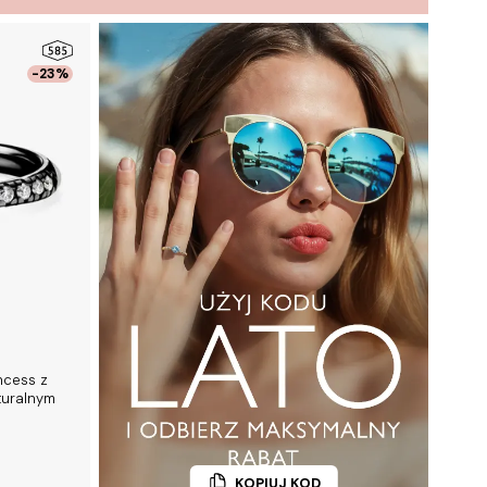
-23%
ncess z
turalnym
KOPIUJ KOD