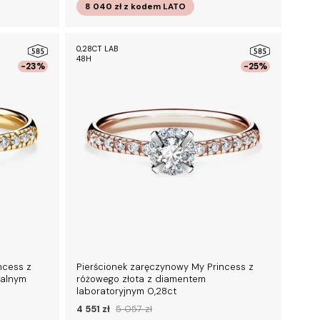
8 040 zł
z kodem
LATO
0,28CT LAB
48H
-23%
-25%
ncess z
Pierścionek zaręczynowy My Princess z
ralnym
różowego złota z diamentem
laboratoryjnym 0,28ct
4 551 zł
5 057 zł