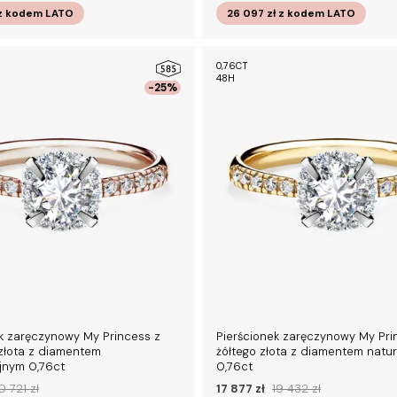
z kodem
LATO
26 097 zł
z kodem
LATO
0,76CT
48H
-25%
k zaręczynowy My Princess z
Pierścionek zaręczynowy My Pri
złota z diamentem
żółtego złota z diamentem natu
jnym 0,76ct
0,76ct
0 721 zł
17 877 zł
19 432 zł