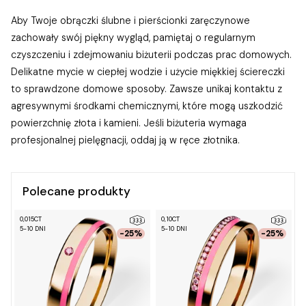
Aby Twoje obrączki ślubne i pierścionki zaręczynowe
zachowały swój piękny wygląd, pamiętaj o regularnym
czyszczeniu i zdejmowaniu biżuterii podczas prac domowych.
Delikatne mycie w ciepłej wodzie i użycie miękkiej ściereczki
to sprawdzone domowe sposoby. Zawsze unikaj kontaktu z
agresywnymi środkami chemicznymi, które mogą uszkodzić
powierzchnię złota i kamieni. Jeśli biżuteria wymaga
profesjonalnej pielęgnacji, oddaj ją w ręce złotnika.
Polecane produkty
0,015CT
0,10CT
0
5-10 DNI
5-10 DNI
5
-25%
-25%