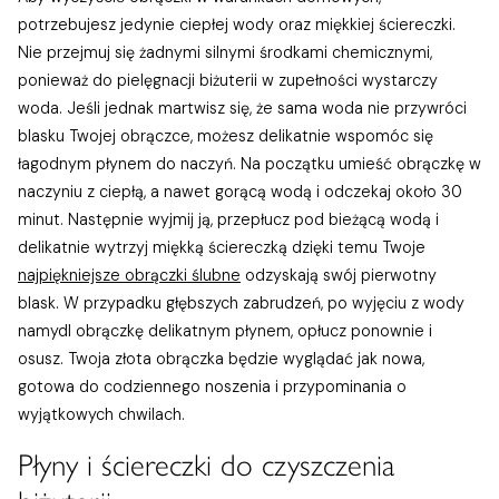
potrzebujesz jedynie ciepłej wody oraz miękkiej ściereczki.
Nie przejmuj się żadnymi silnymi środkami chemicznymi,
ponieważ do pielęgnacji biżuterii w zupełności wystarczy
woda. Jeśli jednak martwisz się, że sama woda nie przywróci
blasku Twojej obrączce, możesz delikatnie wspomóc się
łagodnym płynem do naczyń. Na początku umieść obrączkę w
naczyniu z ciepłą, a nawet gorącą wodą i odczekaj około 30
minut. Następnie wyjmij ją, przepłucz pod bieżącą wodą i
delikatnie wytrzyj miękką ściereczką dzięki temu Twoje
najpiękniejsze obrączki ślubne
odzyskają swój pierwotny
blask. W przypadku głębszych zabrudzeń, po wyjęciu z wody
namydl obrączkę delikatnym płynem, opłucz ponownie i
osusz. Twoja złota obrączka będzie wyglądać jak nowa,
gotowa do codziennego noszenia i przypominania o
wyjątkowych chwilach.
Płyny i ściereczki do czyszczenia