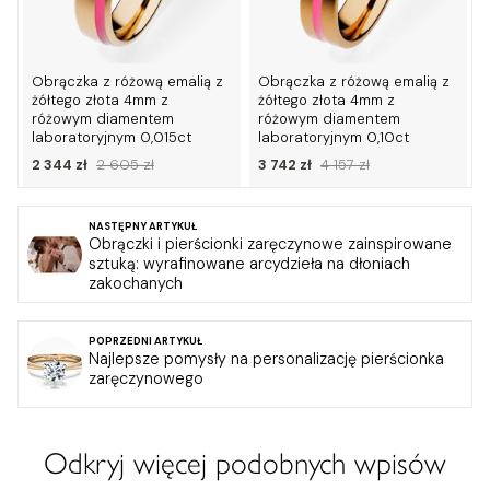
Obrączka z różową emalią z
Obrączka z różową emalią z
żółtego złota 4mm z
żółtego złota 4mm z
różowym diamentem
różowym diamentem
laboratoryjnym 0,015ct
laboratoryjnym 0,10ct
2 344 zł
2 605 zł
3 742 zł
4 157 zł
NASTĘPNY ARTYKUŁ
Obrączki i pierścionki zaręczynowe zainspirowane
sztuką: wyrafinowane arcydzieła na dłoniach
zakochanych
POPRZEDNI ARTYKUŁ
Najlepsze pomysły na personalizację pierścionka
zaręczynowego
Odkryj więcej podobnych wpisów