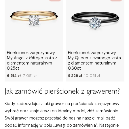
Pierścionek zaręczynowy
Pierścionek zaręczynowy
My Angel z żółtego złota z
My Queen z czarnego złota
diamentem naturalnym
z diamentem naturalnym
0,25ct
0,30ct
6 514 zł
7 081 zł
9 229 zł
10 031 zł
Jak zamówić pierścionek z grawerem?
Kiedy zadecydujesz jaki grawer na pierścionek zaręczynowy
wybrać oraz znajdziesz ten idealny model, złóż zamówienie.
Swój grawer możesz przesłać do nas na nasz
e-mail
bądź
dodać informację w polu „uwagi do zamówienia”. Następnie