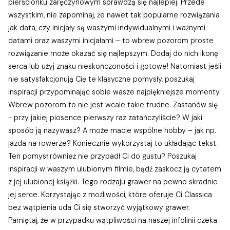
pierścionku zaręczynowym sprawdzą się najlepiej. Przede
wszystkim, nie zapominaj, że nawet tak popularne rozwiązania
jak data, czy inicjały są waszymi indywidualnymi i ważnymi
datami oraz waszymi inicjałami – to wbrew pozorom proste
rozwiązanie może okazać się najlepszym. Dodaj do nich ikonę
serca lub użyj znaku nieskończoności i gotowe! Natomiast jeśli
nie satysfakcjonują Cię te klasyczne pomysły, poszukaj
inspiracji przypominając sobie wasze najpiękniejsze momenty.
Wbrew pozorom to nie jest wcale takie trudne. Zastanów się
- przy jakiej piosence pierwszy raz zatańczyliście? W jaki
sposób ją nazywasz? A może macie wspólne hobby – jak np.
jazda na rowerze? Koniecznie wykorzystaj to układając tekst.
Ten pomysł również nie przypadł Ci do gustu? Poszukaj
inspiracji w waszym ulubionym filmie, bądź zaskocz ją cytatem
z jej ulubionej książki. Tego rodzaju grawer na pewno skradnie
jej serce. Korzystając z możliwości, które oferuje Ci Classica
bez wątpienia uda Ci się stworzyć wyjątkowy grawer.
Pamiętaj, że w przypadku wątpliwości na naszej infolinii czeka