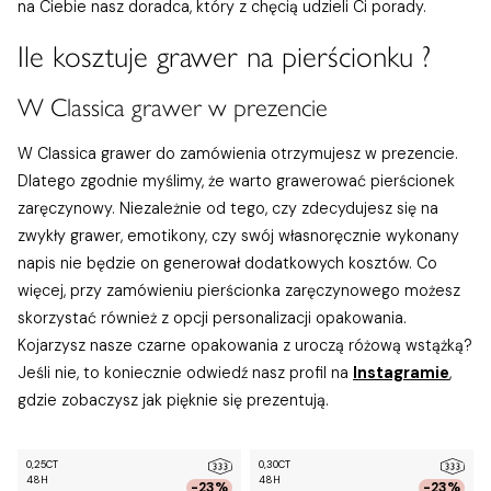
na Ciebie nasz doradca, który z chęcią udzieli Ci porady.
Ile kosztuje grawer na pierścionku ?
W Classica grawer w prezencie
W Classica grawer do zamówienia otrzymujesz w prezencie.
Dlatego zgodnie myślimy, że warto grawerować pierścionek
zaręczynowy. Niezależnie od tego, czy zdecydujesz się na
zwykły grawer, emotikony, czy swój własnoręcznie wykonany
napis nie będzie on generował dodatkowych kosztów. Co
więcej, przy zamówieniu pierścionka zaręczynowego możesz
skorzystać również z opcji personalizacji opakowania.
Kojarzysz nasze czarne opakowania z uroczą różową wstążką?
Jeśli nie, to koniecznie odwiedź nasz profil na
Instagramie
,
gdzie zobaczysz jak pięknie się prezentują.
0,25CT
0,30CT
48H
48H
-23%
-23%