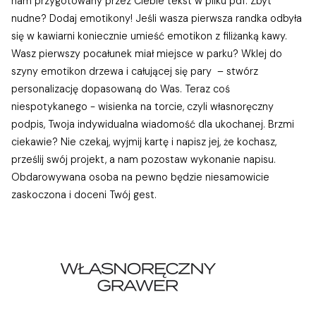
nam przygotowany przez Ciebie tekst w pliku pdf. Zbyt
nudne? Dodaj emotikony! Jeśli wasza pierwsza randka odbyła
się w kawiarni koniecznie umieść emotikon z filiżanką kawy.
Wasz pierwszy pocałunek miał miejsce w parku? Wklej do
szyny emotikon drzewa i całującej się pary – stwórz
personalizację dopasowaną do Was. Teraz coś
niespotykanego - wisienka na torcie, czyli własnoręczny
podpis, Twoja indywidualna wiadomość dla ukochanej. Brzmi
ciekawie? Nie czekaj, wyjmij kartę i napisz jej, że kochasz,
prześlij swój projekt, a nam pozostaw wykonanie napisu.
Obdarowywana osoba na pewno będzie niesamowicie
zaskoczona i doceni Twój gest.