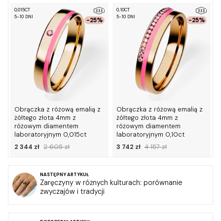
0,015CT
0,10CT
0
5-10 DNI
5-10 DNI
5
-25%
-25%
Obrączka z różową emalią z
Obrączka z różową emalią z
żółtego złota 4mm z
żółtego złota 4mm z
różowym diamentem
różowym diamentem
laboratoryjnym 0,015ct
laboratoryjnym 0,10ct
2 344 zł
2 605 zł
3 742 zł
4 157 zł
NASTĘPNY ARTYKUŁ
Zaręczyny w różnych kulturach: porównanie
zwyczajów i tradycji