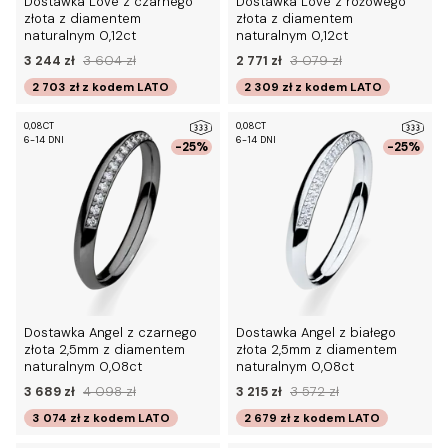
Dostawka Love z czarnego
Dostawka Love z różowego
złota z diamentem
złota z diamentem
naturalnym 0,12ct
naturalnym 0,12ct
3 244 zł
3 604 zł
2 771 zł
3 079 zł
2 703 zł
z kodem
LATO
2 309 zł
z kodem
LATO
0,08CT
0,08CT
6-14 DNI
6-14 DNI
-25%
-25%
Dostawka Angel z czarnego
Dostawka Angel z białego
złota 2,5mm z diamentem
złota 2,5mm z diamentem
naturalnym 0,08ct
naturalnym 0,08ct
3 689 zł
4 098 zł
3 215 zł
3 572 zł
3 074 zł
z kodem
LATO
2 679 zł
z kodem
LATO