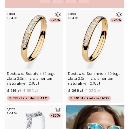
0,18CT
0,18CT
6-14 DNI
6-14 DNI
-25%
-25%
Dostawka Beauty z żółtego
Dostawka Sunshine z żółtego
złota 2,5mm z diamentem
złota 2,5mm z diamentem
naturalnym 0,18ct
naturalnym 0,18ct
4 216 zł
4 685 zł
4 069 zł
4 520 zł
3 513 zł
z kodem
LATO
3 391 zł
z kodem
LATO
0,12CT
6-14 DNI
-25%