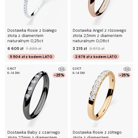
Dostawka Rosie z białego
Dostawka Angel z różowego
złota z diamentem
złota 2,5mm z diamentem
naturalnym 0,25ct
naturalnym 0,08ct
6 605 zł
7 339 zł
3 215 zł
3 572 zł
5 504 zł
z kodem
LATO
2 679 zł
z kodem
LATO
0,16CT
0,31CT
6-14 DNI
6-14 DNI
-25%
-25%
Dostawka Baby z czarnego
Dostawka Rosie z żółtego
złota 2,5mm z diamentem
złota z diamentem