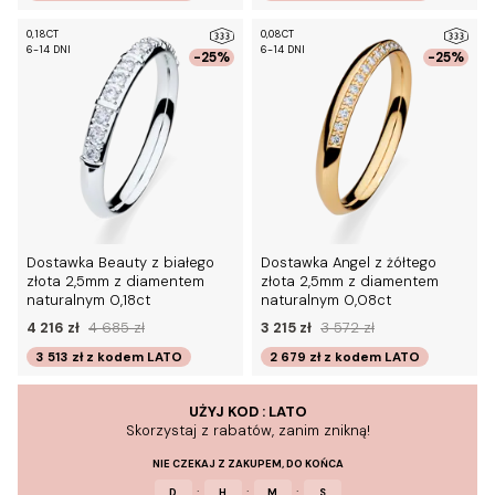
0,18CT
0,08CT
6-14 DNI
6-14 DNI
-25%
-25%
Dostawka Beauty z białego
Dostawka Angel z żółtego
złota 2,5mm z diamentem
złota 2,5mm z diamentem
naturalnym 0,18ct
naturalnym 0,08ct
4 216 zł
4 685 zł
3 215 zł
3 572 zł
3 513 zł
z kodem
LATO
2 679 zł
z kodem
LATO
UŻYJ KOD : LATO
Skorzystaj z rabatów, zanim znikną!
NIE CZEKAJ Z ZAKUPEM, DO KOŃCA
:
:
:
D
H
M
S