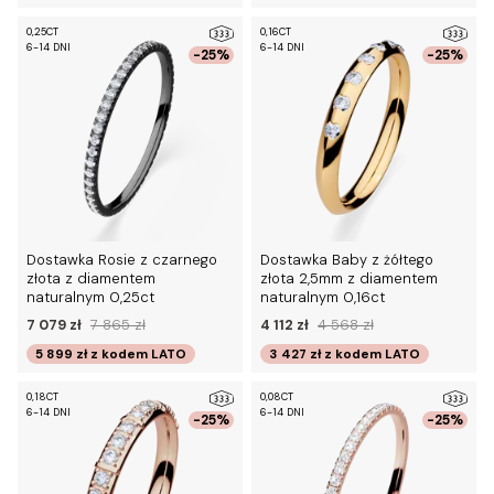
0,25CT
0,16CT
6-14 DNI
6-14 DNI
-25%
-25%
Dostawka Rosie z czarnego
Dostawka Baby z żółtego
złota z diamentem
złota 2,5mm z diamentem
naturalnym 0,25ct
naturalnym 0,16ct
7 079 zł
7 865 zł
4 112 zł
4 568 zł
5 899 zł
z kodem
LATO
3 427 zł
z kodem
LATO
0,18CT
0,08CT
6-14 DNI
6-14 DNI
-25%
-25%