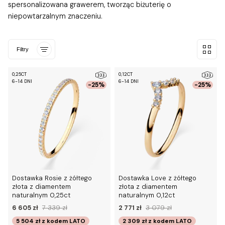
spersonalizowana grawerem, tworząc biżuterię o
niepowtarzalnym znaczeniu.
Filtry
0,25CT
0,12CT
6-14 DNI
6-14 DNI
-25%
-25%
Dostawka Rosie z żółtego
Dostawka Love z żółtego
złota z diamentem
złota z diamentem
naturalnym 0,25ct
naturalnym 0,12ct
6 605 zł
7 339 zł
2 771 zł
3 079 zł
5 504 zł
z kodem
LATO
2 309 zł
z kodem
LATO