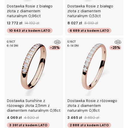
Dostawka Rosie z białego
Dostawka Rosie z białego
złota z diamentem
złota z diamentem
naturalnym 0,96ct
naturalnym 0,53ct
12 772 zł
14 192 zł
8 027 zł
8 919 zł
10 643 zł
z kodem
LATO
6 689 zł
z kodem
LATO
0,18CT
0,18CT
6-14 DNI
6-14 DNI
-25%
-25%
Dostawka Sunshine z
Dostawka Rosie z różowego
różowego złota 2,5mm z
złota z diamentem
diamentem naturalnym 0,18ct
naturalnym 0,18ct
4 069 zł
4 520 zł
3 465 zł
3 850 zł
3 391 zł
z kodem
LATO
2 888 zł
z kodem
LATO