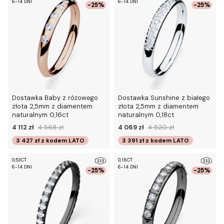
6-14 DNI
6-14 DNI
-25%
-25%
Dostawka Baby z różowego
Dostawka Sunshine z białego
złota 2,5mm z diamentem
złota 2,5mm z diamentem
naturalnym 0,16ct
naturalnym 0,18ct
4 112 zł
4 568 zł
4 069 zł
4 520 zł
3 427 zł
z kodem
LATO
3 391 zł
z kodem
LATO
0,53CT
0,18CT
6-14 DNI
6-14 DNI
-25%
-25%