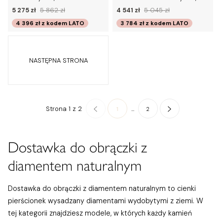
5 275 zł
5 862 zł
4 541 zł
5 045 zł
4 396 zł
z kodem
LATO
3 784 zł
z kodem
LATO
NASTĘPNA STRONA
Strona 1 z 2
...
1
2
Dostawka do obrączki z
diamentem naturalnym
Dostawka do obrączki z diamentem naturalnym to cienki
pierścionek wysadzany diamentami wydobytymi z ziemi. W
tej kategorii znajdziesz modele, w których każdy kamień