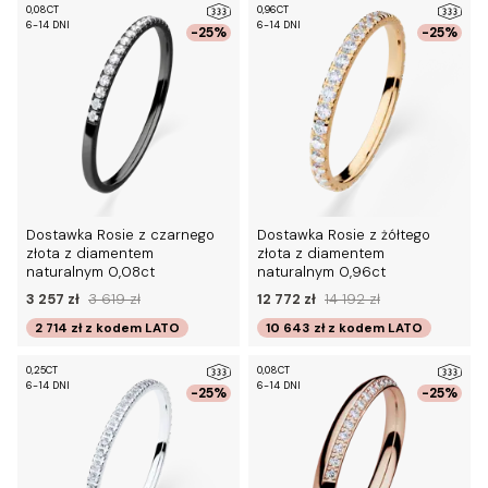
0,08CT
0,96CT
6-14 DNI
6-14 DNI
-25%
-25%
Dostawka Rosie z czarnego
Dostawka Rosie z żółtego
złota z diamentem
złota z diamentem
naturalnym 0,08ct
naturalnym 0,96ct
3 257 zł
3 619 zł
12 772 zł
14 192 zł
2 714 zł
z kodem
LATO
10 643 zł
z kodem
LATO
0,25CT
0,08CT
6-14 DNI
6-14 DNI
-25%
-25%