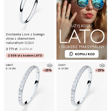
Dostawka Love z białego
złota z diamentem
naturalnym 0,12ct
2 771 zł
3 079 zł
KOPIUJ KOD
2 309 zł
z kodem
LATO
0,96CT
0,53CT
6-14 DNI
6-14 DNI
-25%
-25%