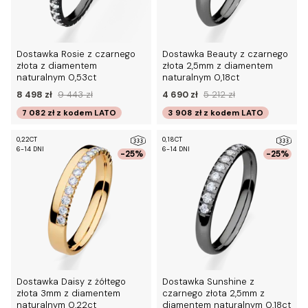
Dostawka Rosie z czarnego
Dostawka Beauty z czarnego
złota z diamentem
złota 2,5mm z diamentem
naturalnym 0,53ct
naturalnym 0,18ct
8 498 zł
9 443 zł
4 690 zł
5 212 zł
7 082 zł
z kodem
LATO
3 908 zł
z kodem
LATO
0,22CT
0,18CT
6-14 DNI
6-14 DNI
-25%
-25%
Dostawka Daisy z żółtego
Dostawka Sunshine z
złota 3mm z diamentem
czarnego złota 2,5mm z
naturalnym 0,22ct
diamentem naturalnym 0,18ct