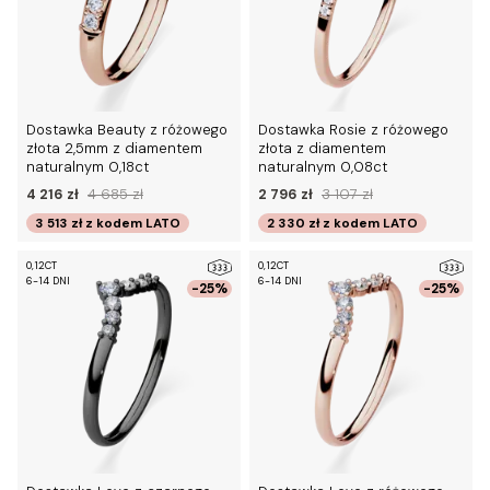
Dostawka Beauty z różowego
Dostawka Rosie z różowego
złota 2,5mm z diamentem
złota z diamentem
naturalnym 0,18ct
naturalnym 0,08ct
4 216 zł
4 685 zł
2 796 zł
3 107 zł
3 513 zł
z kodem
LATO
2 330 zł
z kodem
LATO
0,12CT
0,12CT
6-14 DNI
6-14 DNI
-25%
-25%