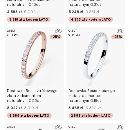
naturalnym 0,16ct
naturalnym 0,31ct
4 583 zł
5 092 zł
5 248 zł
5 831 zł
3 819 zł
z kodem
LATO
4 373 zł
z kodem
LATO
0,53CT
0,18CT
6-14 DNI
6-14 DNI
-25%
-25%
Dostawka Rosie z różowego
Dostawka Rosie z białego
złota z diamentem
złota z diamentem
naturalnym 0,53ct
naturalnym 0,18ct
8 027 zł
8 919 zł
3 465 zł
3 850 zł
6 689 zł
z kodem
LATO
2 888 zł
z kodem
LATO
0,16CT
0,18CT