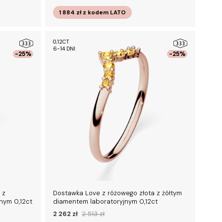
1 884 zł
z kodem
LATO
0,12CT
6-14 DNI
-25%
-25%
 z
Dostawka Love z różowego złota z żółtym
nym 0,12ct
diamentem laboratoryjnym 0,12ct
2 262 zł
2 513 zł