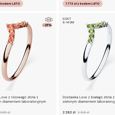
 kodem
LATO
1 773 zł
z kodem
LATO
0,12CT
6-14 DNI
-25%
Love z różowego złota z
Dostawka Love z białego złota z
 diamentem laboratoryjnym
zielonym diamentem laboratoryj
 935 zł
2 262 zł
2 513 zł