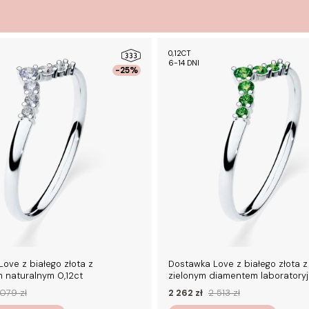
0,12CT
6-14 DNI
-25%
ove z białego złota z
Dostawka Love z białego złota 
 naturalnym 0,12ct
zielonym diamentem laboratoryj
079 zł
2 262 zł
2 513 zł