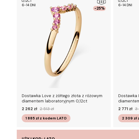
0,12CT
0,12CT
6-14 DNI
6-14 DNI
-25%
Dostawka Love z żółtego złota z różowym
Dostawka L
diamentem laboratoryjnym 0,12ct
diamentem
2 262 zł
2 513 zł
2 771 zł
3 
1 885 zł
z kodem
LATO
2 309 zł
UŻYJ KOD : LATO