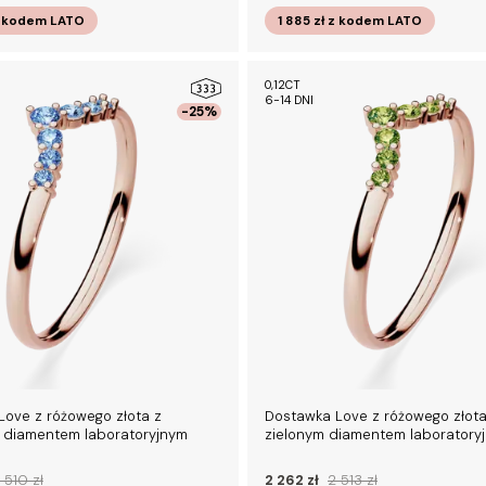
 kodem
LATO
1 885 zł
z kodem
LATO
0,12CT
6-14 DNI
-25%
Love z różowego złota z
Dostawka Love z różowego złota
m diamentem laboratoryjnym
zielonym diamentem laboratoryj
 510 zł
2 262 zł
2 513 zł