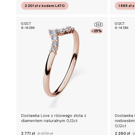
2 201 zł
z kodem
LATO
1 885 zł
z
0,12CT
0,12CT
6-14 DNI
6-14 DNI
-25%
Dostawka Love z różowego złota z
Dostawka 
diamentem naturalnym 0,12ct
niebieski
0,12ct
2 771 zł
3 079 zł
2 260 zł
2