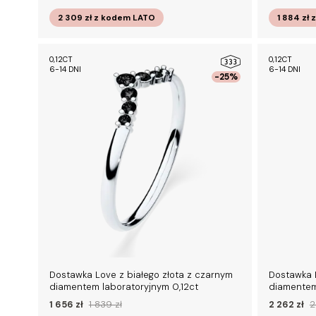
2 309 zł
z kodem
LATO
1 884 zł
0,12CT
0,12CT
6-14 DNI
6-14 DNI
-25%
Dostawka Love z białego złota z czarnym
Dostawka L
diamentem laboratoryjnym 0,12ct
diamentem
1 656 zł
1 839 zł
2 262 zł
2