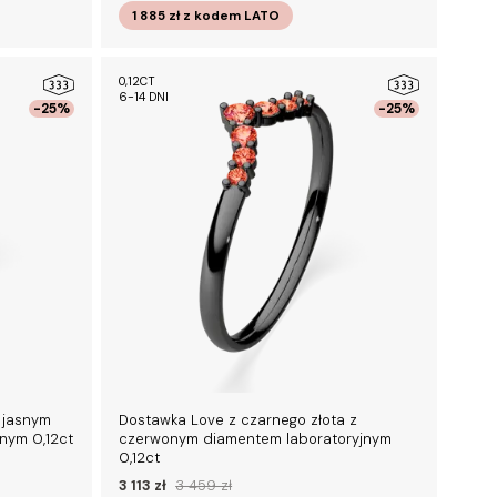
1 885 zł
z kodem
LATO
0,12CT
6-14 DNI
-25%
-25%
 jasnym
Dostawka Love z czarnego złota z
nym 0,12ct
czerwonym diamentem laboratoryjnym
0,12ct
3 113 zł
3 459 zł