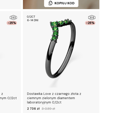
KOPIUJ KOD
0,12CT
6-14 DNI
-25%
-25%
 z
Dostawka Love z czarnego złota z
nym 0,12ct
ciemnym zielonym diamentem
laboratoryjnym 0,12ct
2 736 zł
3 039 zł