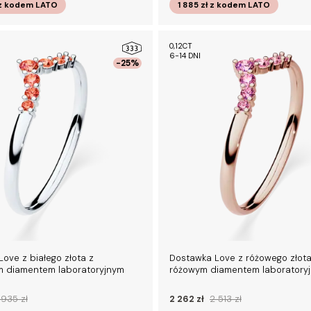
z kodem
LATO
1 885 zł
z kodem
LATO
0,12CT
6-14 DNI
-25%
ove z białego złota z
Dostawka Love z różowego złota
 diamentem laboratoryjnym
różowym diamentem laboratoryj
 935 zł
2 262 zł
2 513 zł