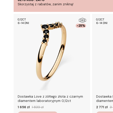
Skorzystaj z rabatów, zanim znikną!
0,12CT
0,12CT
6-14 DNI
6-14 DNI
-25%
Dostawka Love z żółtego złota z czarnym
Dostawka L
diamentem laboratoryjnym 0,12ct
diamentem
1 656 zł
1 839 zł
2 771 zł
3 