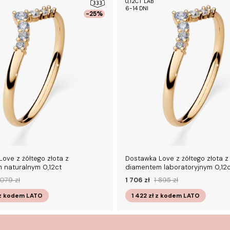
0,12CT LAB
6-14 DNI
-25%
ove z żółtego złota z
Dostawka Love z żółtego złota z
 naturalnym 0,12ct
diamentem laboratoryjnym 0,12
079 zł
1 706 zł
1 895 zł
z kodem
LATO
1 422 zł
z kodem
LATO