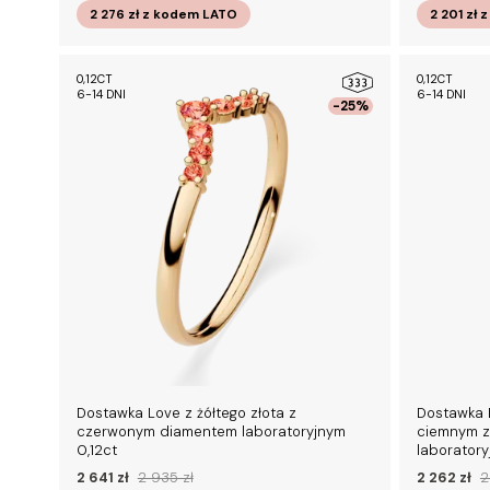
2 276 zł
z kodem
LATO
2 201 zł
z
0,12CT
0,12CT
6-14 DNI
6-14 DNI
-25%
Dostawka Love z żółtego złota z
Dostawka 
czerwonym diamentem laboratoryjnym
ciemnym z
0,12ct
laboratory
2 641 zł
2 935 zł
2 262 zł
2