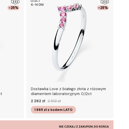
0,12CT
6-14 DNI
-25%
-25%
Dostawka Love z białego złota z różowym
ct
diamentem laboratoryjnym 0,12ct
2 262 zł
2 513 zł
1 885 zł
z kodem
LATO
NIE CZEKAJ Z ZAKUPEM, DO KOŃCA