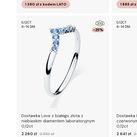
1 380 zł
z kodem
LATO
1 885 zł
z
0,12CT
0,12CT
6-14 DNI
6-14 DNI
-25%
Dostawka Love z białego złota z
Dostawka 
niebieskim diamentem laboratoryjnym
czerwonym
0,12ct
0,12ct
2 260 zł
2 510 zł
2 641 zł
2