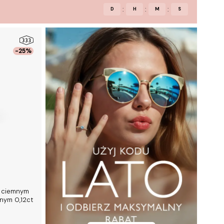
:
:
:
D
H
M
S
-25%
z ciemnym
nym 0,12ct