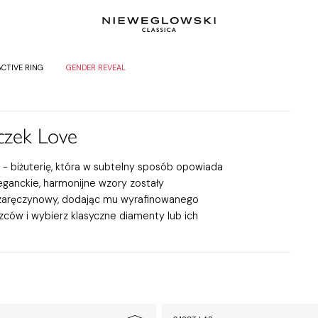
ACTIVE RING
GENDER REVEAL
czek Love
e - biżuterię, która w subtelny sposób opowiada
eganckie, harmonijne wzory zostały
k zaręczynowy, dodając mu wyrafinowanego
szców i wybierz klasyczne diamenty lub ich