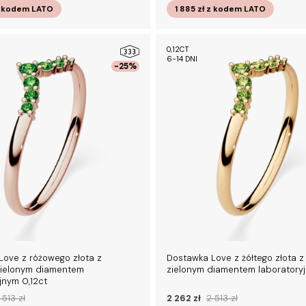
 kodem
LATO
1 885 zł
z kodem
LATO
0,12CT
6-14 DNI
-25%
Love z różowego złota z
Dostawka Love z żółtego złota z
ielonym diamentem
zielonym diamentem laboratoryj
jnym 0,12ct
 513 zł
2 262 zł
2 513 zł