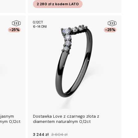
2 280 zł
z kodem
LATO
0,12CT
6-14 DNI
-25%
-25%
 jasnym
Dostawka Love z czarnego złota z
nym 0,12ct
diamentem naturalnym 0,12ct
3 244 zł
3 604 zł