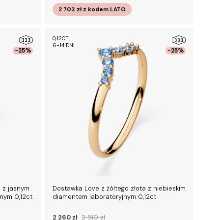
2 703 zł
z kodem
LATO
0,12CT
6-14 DNI
-25%
-25%
 z jasnym
Dostawka Love z żółtego złota z niebieskim
nym 0,12ct
diamentem laboratoryjnym 0,12ct
2 260 zł
2 510 zł