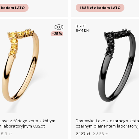
z kodem
LATO
1 885 zł
z kodem
LATO
0,12CT
6-14 DNI
-25%
ove z żółtego złota z żółtym
Dostawka Love z czarnego złota
 laboratoryjnym 0,12ct
czarnym diamentem laboratoryj
 513 zł
2 127 zł
2 363 zł