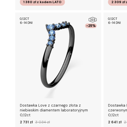
1 380 zł
z kodem
LATO
2 309 zł
0,12CT
0,12CT
6-14 DNI
6-14 DNI
-25%
Dostawka Love z czarnego złota z
Dostawka L
niebieskim diamentem laboratoryjnym
czerwonym
0,12ct
0,12ct
2 731 zł
3 034 zł
2 641 zł
2