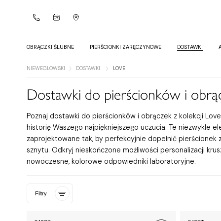
OBRĄCZKI ŚLUBNE
PIERŚCIONKI ZARĘCZYNOWE
DOSTAWKI
NIEWEGLOWSKI
DOSTAWKI
LOVE
Dostawki do pierścionków i obrą
Poznaj dostawki do pierścionków i obrączek z kolekcji Lov
historię Waszego najpiękniejszego uczucia. Te niezwykle el
zaprojektowane tak, by perfekcyjnie dopełnić pierścione
sznytu. Odkryj nieskończone możliwości personalizacji kru
nowoczesne, kolorowe odpowiedniki laboratoryjne.
Filtry