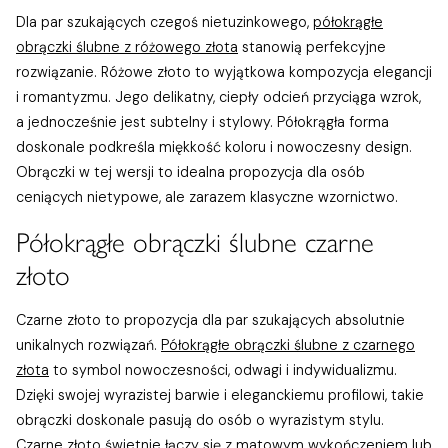
Dla par szukających czegoś nietuzinkowego,
półokrągłe
obrączki ślubne z różowego złota
stanowią perfekcyjne
rozwiązanie. Różowe złoto to wyjątkowa kompozycja elegancji
i romantyzmu. Jego delikatny, ciepły odcień przyciąga wzrok,
a jednocześnie jest subtelny i stylowy. Półokrągła forma
doskonale podkreśla miękkość koloru i nowoczesny design.
Obrączki w tej wersji to idealna propozycja dla osób
ceniących nietypowe, ale zarazem klasyczne wzornictwo.
Półokrągłe obrączki ślubne czarne
złoto
Czarne złoto to propozycja dla par szukających absolutnie
unikalnych rozwiązań.
Półokrągłe obrączki ślubne z czarnego
złota
to symbol nowoczesności, odwagi i indywidualizmu.
Dzięki swojej wyrazistej barwie i eleganckiemu profilowi, takie
obrączki doskonale pasują do osób o wyrazistym stylu.
Czarne złoto świetnie łączy się z matowym wykończeniem lub