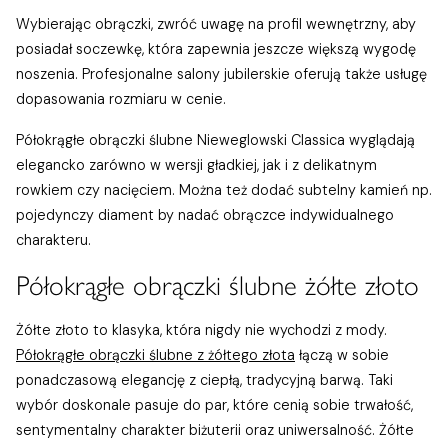
Wybierając obrączki, zwróć uwagę na profil wewnętrzny, aby
posiadał soczewkę, która zapewnia jeszcze większą wygodę
noszenia. Profesjonalne salony jubilerskie oferują także usługę
dopasowania rozmiaru w cenie.
Półokrągłe obrączki ślubne Nieweglowski Classica wyglądają
elegancko zarówno w wersji gładkiej, jak i z delikatnym
rowkiem czy nacięciem. Można też dodać subtelny kamień np.
pojedynczy diament by nadać obrączce indywidualnego
charakteru.
Półokrągłe obrączki ślubne żółte złoto
Żółte złoto to klasyka, która nigdy nie wychodzi z mody.
Półokrągłe obrączki ślubne z żółtego złota
łączą w sobie
ponadczasową elegancję z ciepłą, tradycyjną barwą. Taki
wybór doskonale pasuje do par, które cenią sobie trwałość,
sentymentalny charakter biżuterii oraz uniwersalność. Żółte