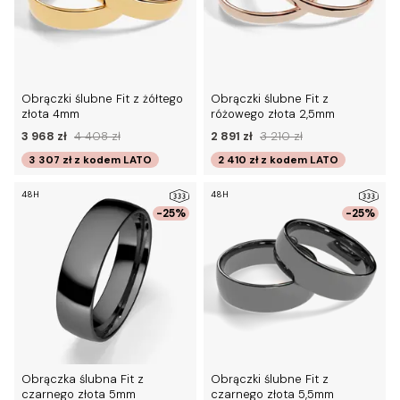
Obrączki ślubne Fit z żółtego
Obrączki ślubne Fit z
złota 4mm
różowego złota 2,5mm
3 968 zł
4 408 zł
2 891 zł
3 210 zł
3 307 zł
z kodem
LATO
2 410 zł
z kodem
LATO
48H
48H
-25%
-25%
Obrączka ślubna Fit z
Obrączki ślubne Fit z
czarnego złota 5mm
czarnego złota 5,5mm