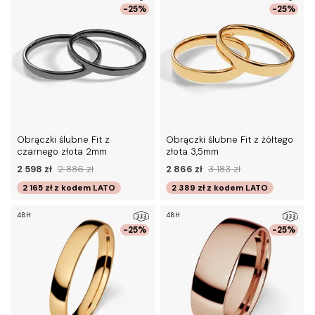
-25%
-25%
Obrączki ślubne Fit z
Obrączki ślubne Fit z żółtego
czarnego złota 2mm
złota 3,5mm
2 598 zł
2 886 zł
2 866 zł
3 183 zł
2 165 zł
z kodem
LATO
2 389 zł
z kodem
LATO
48H
48H
-25%
-25%