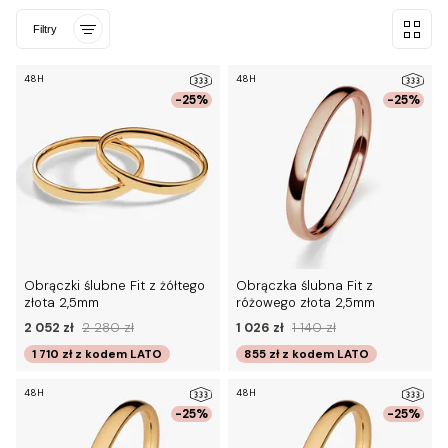
Filtry
48H
48H
-25%
-25%
Obrączki ślubne Fit z żółtego
Obrączka ślubna Fit z
złota 2,5mm
różowego złota 2,5mm
2 052 zł
2 280 zł
1 026 zł
1 140 zł
1 710 zł
z kodem
LATO
855 zł
z kodem
LATO
48H
48H
-25%
-25%