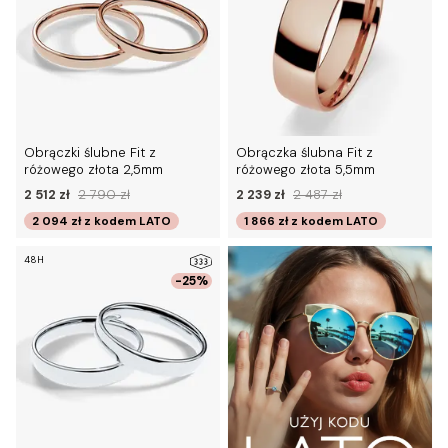
Obrączki ślubne Fit z
Obrączka ślubna Fit z
różowego złota 2,5mm
różowego złota 5,5mm
2 512 zł
2 790 zł
2 239 zł
2 487 zł
2 094 zł
z kodem
LATO
1 866 zł
z kodem
LATO
48H
-25%