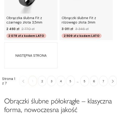
Obrączka ślubna Fit z
Obrączki ślubne Fit z
czarnego złota 3,5mm
różowego złota 3mm
2 493 zł
2 770 zł
3 011 zł
3 346 zł
2 078 zł
z kodem
LATO
2 509 zł
z kodem
LATO
NASTĘPNA STRONA
Strona 1
...
1
2
3
4
5
5
6
7
z 7
Obrączki ślubne półokrągłe – klasyczna
forma, nowoczesna jakość