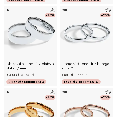
48H
48H
-25%
-25%
Obrączki ślubne Fit z białego
Obrączki ślubne Fit z białego
złota 5,5mm
złota 2mm
5 481 zł
6 091 zł
1 651 zł
1 833 zł
4 567 zł
z kodem
LATO
1 376 zł
z kodem
LATO
48H
48H
-25%
-25%