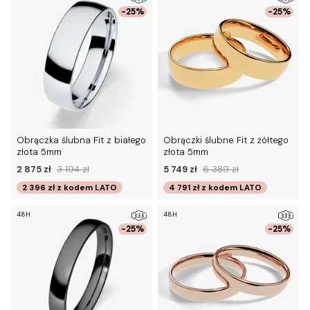
-25%
-25%
Obrączka ślubna Fit z białego
Obrączki ślubne Fit z żółtego
złota 5mm
złota 5mm
2 875 zł
3 194 zł
5 749 zł
6 389 zł
2 396 zł
z kodem
LATO
4 791 zł
z kodem
LATO
48H
48H
-25%
-25%