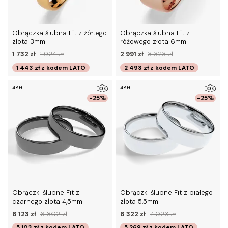
Obrączka ślubna Fit z żółtego
Obrączka ślubna Fit z
złota 3mm
różowego złota 6mm
1 732 zł
1 924 zł
2 991 zł
3 323 zł
1 443 zł
z kodem
LATO
2 493 zł
z kodem
LATO
48H
48H
-25%
-25%
Obrączki ślubne Fit z
Obrączki ślubne Fit z białego
czarnego złota 4,5mm
złota 5,5mm
6 123 zł
6 802 zł
6 322 zł
7 023 zł
5 103 zł
z kodem
LATO
5 269 zł
z kodem
LATO