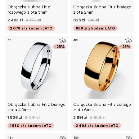
Obrączka ślubna Fit z
Obrączka ślubna Fit z białego
różowego złota 5mm
złota 2mm
2 493 zł
2 770 zł
825 zł
916 zł
2 078 zł
z kodem
LATO
688 zł
z kodem
LATO
48H
48H
-25%
-25%
Obrączka ślubna Fit z białego
Obrączka ślubna Fit z żółtego
złota 4,5mm
złota 6mm
1 836 zł
2 041 zł
2 991 zł
3 323 zł
1 530 zł
z kodem
LATO
2 493 zł
z kodem
LATO
48H
48H