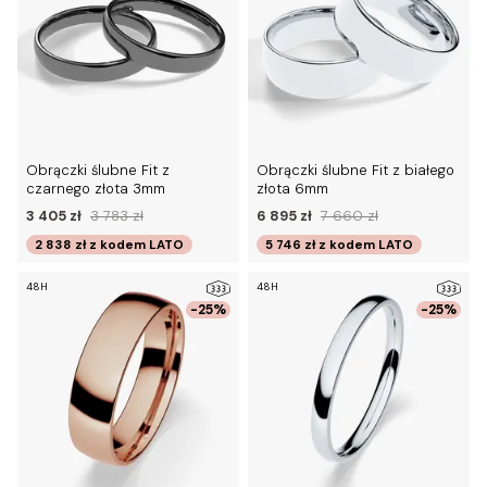
Obrączki ślubne Fit z
Obrączki ślubne Fit z białego
czarnego złota 3mm
złota 6mm
3 405 zł
3 783 zł
6 895 zł
7 660 zł
2 838 zł
z kodem
LATO
5 746 zł
z kodem
LATO
48H
48H
-25%
-25%