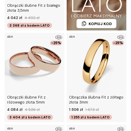
Obrączki ślubne Fit z białego
złota 3,5mm
4 042 zł
4 492 zł
KOPIUJ KOD
3 368 zł
z kodem
LATO
48H
48H
-25%
-25%
Obrączki ślubne Fit z
Obrączka ślubna Fit z żółtego
różowego złota 5mm
złota 3mm
4 084 zł
4 536 zł
1 506 zł
1 673 zł
3 404 zł
z kodem
LATO
1 255 zł
z kodem
LATO
48H
48H