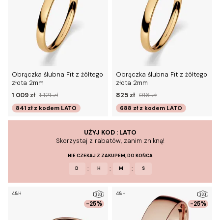
Obrączka ślubna Fit z żółtego
Obrączka ślubna Fit z żółtego
złota 2mm
złota 2mm
1 009 zł
1 121 zł
825 zł
916 zł
841 zł
z kodem
LATO
688 zł
z kodem
LATO
UŻYJ KOD : LATO
Skorzystaj z rabatów, zanim znikną!
NIE CZEKAJ Z ZAKUPEM, DO KOŃCA
:
:
:
D
H
M
S
48H
48H
-25%
-25%