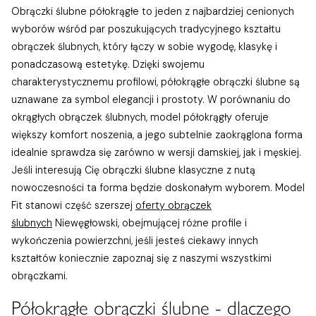
Obrączki ślubne półokrągłe to jeden z najbardziej cenionych
wyborów wśród par poszukujących tradycyjnego kształtu
obrączek ślubnych, który łączy w sobie wygodę, klasykę i
ponadczasową estetykę. Dzięki swojemu
charakterystycznemu profilowi, półokrągłe obrączki ślubne są
uznawane za symbol elegancji i prostoty. W porównaniu do
okrągłych obrączek ślubnych, model półokrągły oferuje
większy komfort noszenia, a jego subtelnie zaokrąglona forma
idealnie sprawdza się zarówno w wersji damskiej, jak i męskiej.
Jeśli interesują Cię obrączki ślubne klasyczne z nutą
nowoczesności ta forma będzie doskonałym wyborem. Model
Fit stanowi część szerszej
oferty obrączek
ślubnych
Niewęgłowski, obejmującej różne profile i
wykończenia powierzchni, jeśli jesteś ciekawy innych
kształtów koniecznie zapoznaj się z naszymi wszystkimi
obrączkami.
Półokrągłe obrączki ślubne - dlaczego