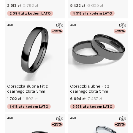
2 513 zł
2 792 zł
5 422 zł
6 025 zł
2 094 zł
z kodem
LATO
4 518 zł
z kodem
LATO
48H
48H
-25%
-25%
Obrączka ślubna Fit z
Obrączki ślubne Fit z
czarnego złota 3mm
czarnego złota 5mm
1 702 zł
1 892 zł
6 694 zł
7 437 zł
1 418 zł
z kodem
LATO
5 578 zł
z kodem
LATO
48H
48H
-25%
-25%