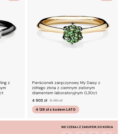
ling z
Pierścionek zaręczynowy My Daisy z
nym
żółtego złota z ciemnym zielonym
ct
diamentem laboratoryjnym 0,30ct
4 903 zł
5 161 zł
4 129 zł
z kodem
LATO
NIE CZEKAJ Z ZAKUPEM, DO KOŃCA