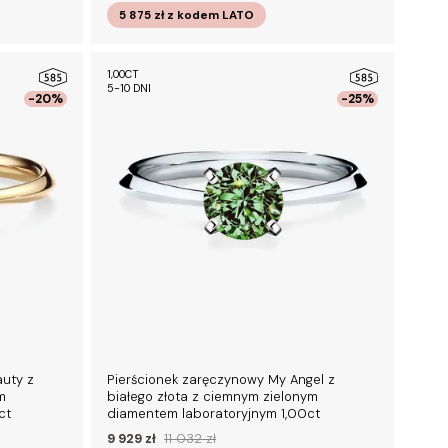
5 875 zł
z kodem
LATO
1,00CT
5-10 DNI
-20%
-25%
uty z
Pierścionek zaręczynowy My Angel z
m
białego złota z ciemnym zielonym
ct
diamentem laboratoryjnym 1,00ct
9 929 zł
11 032 zł