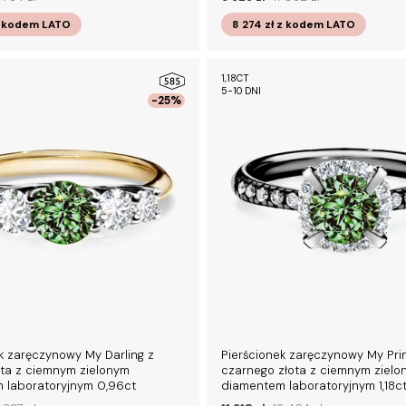
 kodem
LATO
8 274 zł
z kodem
LATO
1,18CT
5-10 DNI
-25%
k zaręczynowy My Darling z
Pierścionek zaręczynowy My Pri
ota z ciemnym zielonym
czarnego złota z ciemnym zielo
 laboratoryjnym 0,96ct
diamentem laboratoryjnym 1,18c