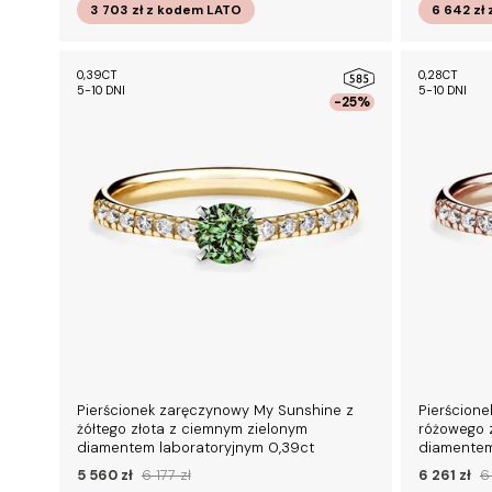
3 703 zł
z kodem
LATO
6 642 zł
0,39CT
0,28CT
5-10 DNI
5-10 DNI
-25%
Pierścionek zaręczynowy My Sunshine z
Pierścione
żółtego złota z ciemnym zielonym
różowego 
diamentem laboratoryjnym 0,39ct
diamentem
5 560 zł
6 177 zł
6 261 zł
6