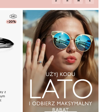
:
:
:
D
H
M
S
-20%
sy z
nym
t