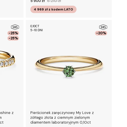
5 900 zł
6 210 zł
4 969 zł
z kodem
LATO
0,10CT
5-10 DNI
-25%
-20%
-25%
nshine z
Pierścionek zaręczynowy My Love z
m
żółtego złota z ciemnym zielonym
ct
diamentem laboratoryjnym 0,10ct