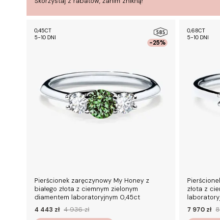
Skorzystaj z rabatów, zanim znikną!
0,45CT
0,68CT
5-10 DNI
5-10 DNI
-25%
Pierścionek zaręczynowy My Honey z
Pierścione
białego złota z ciemnym zielonym
złota z c
diamentem laboratoryjnym 0,45ct
laborator
4 443 zł
4 936 zł
7 970 zł
8