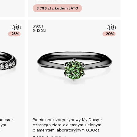
3 796 zł
z kodem
LATO
0,30CT
5-10 DNI
-25%
-20%
ncess z
Pierścionek zaręczynowy My Daisy z
nym
czarnego złota z ciemnym zielonym
t
diamentem laboratoryjnym 0,30ct