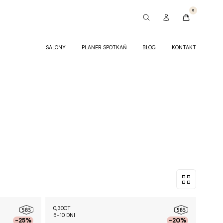
0
SALONY
PLANER SPOTKAŃ
BLOG
KONTAKT
0,30CT
5-10 DNI
-25%
-20%