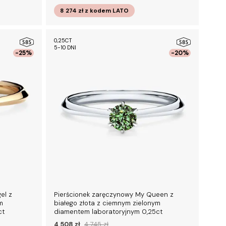
8 274 zł
z kodem
LATO
0,25CT
5-10 DNI
-25%
-20%
el z
Pierścionek zaręczynowy My Queen z
m
białego złota z ciemnym zielonym
ct
diamentem laboratoryjnym 0,25ct
4 508 zł
4 745 zł