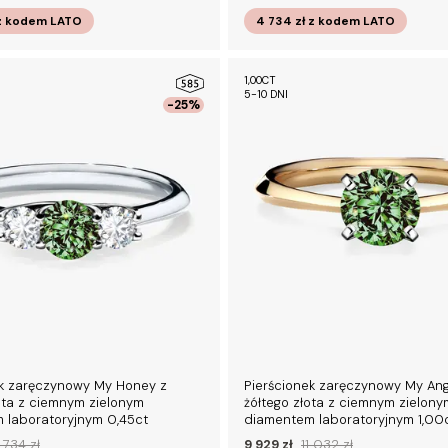
z kodem
LATO
4 734 zł
z kodem
LATO
1,00CT
5-10 DNI
-25%
ek zaręczynowy My Honey z
Pierścionek zaręczynowy My Ang
ota z ciemnym zielonym
żółtego złota z ciemnym zielony
 laboratoryjnym 0,45ct
diamentem laboratoryjnym 1,00
 734 zł
9 929 zł
11 032 zł