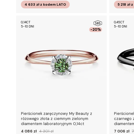
4 633 zł
z kodem
LATO
5 218 zł
z
0,14CT
0,45CT
5-10 DNI
5-10 DNI
-20%
Pierścionek zaręczynowy My Beauty z
Pierścion
różowego złota z ciemnym zielonym
czarnego 
diamentem laboratoryjnym 0,14ct
diamentem
4 086 zł
4 301 zł
7 006 zł
7