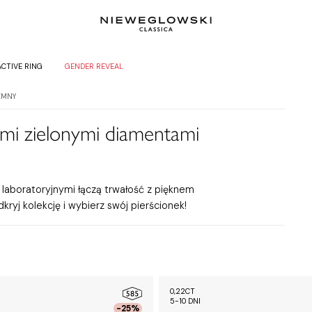
ACTIVE RING
GENDER REVEAL
EMNY
ymi zielonymi diamentami
laboratoryjnymi łączą trwałość z pięknem
kryj kolekcję i wybierz swój pierścionek!
0,22CT
5-10 DNI
-25%