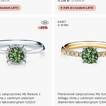
 387 zł
11 218 zł
12 464 zł
 kodem
LATO
9 348 zł
z kodem
LATO
0,64CT
5-10 DNI
-40%
ek zaręczynowy My Beauty z
Pierścionek zaręczynowy My Su
ota z ciemnym zielonym
żółtego złota z ciemnym zielony
 laboratoryjnym 0,62ct
diamentem laboratoryjnym 0,64