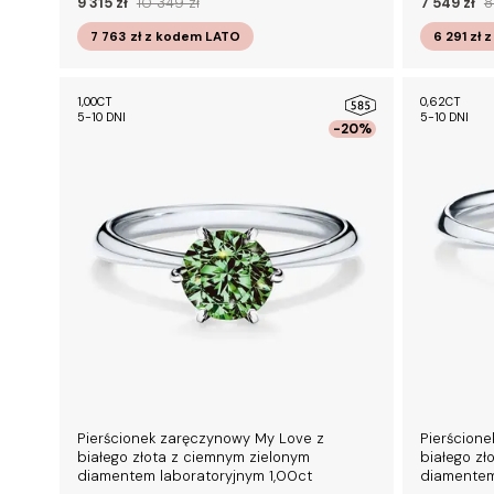
9 315 zł
10 349 zł
7 549 zł
8
7 763 zł
z kodem
LATO
6 291 zł
z
1,00CT
0,62CT
5-10 DNI
5-10 DNI
-20%
Pierścionek zaręczynowy My Love z
Pierścion
białego złota z ciemnym zielonym
białego zł
diamentem laboratoryjnym 1,00ct
diamentem