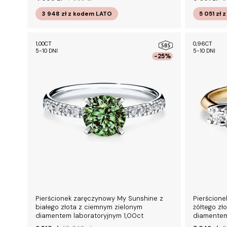
3 948 zł
z kodem
LATO
5 051 zł
z
1,00CT
0,96CT
5-10 DNI
5-10 DNI
-25%
Pierścionek zaręczynowy My Sunshine z
Pierścione
białego złota z ciemnym zielonym
żółtego zł
diamentem laboratoryjnym 1,00ct
diamentem