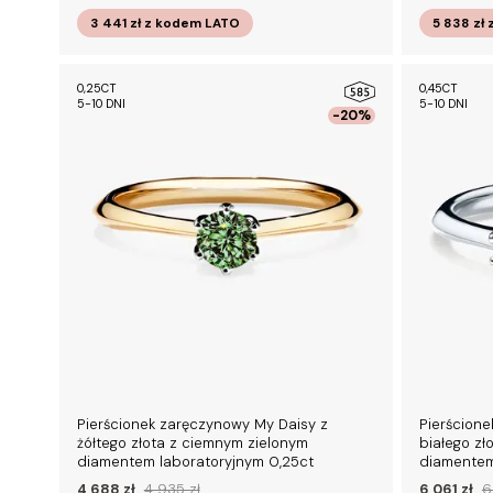
3 441 zł
z kodem
LATO
5 838 zł
0,25CT
0,45CT
5-10 DNI
5-10 DNI
-20%
Pierścionek zaręczynowy My Daisy z
Pierścion
żółtego złota z ciemnym zielonym
białego zł
diamentem laboratoryjnym 0,25ct
diamentem
4 688 zł
4 935 zł
6 061 zł
6