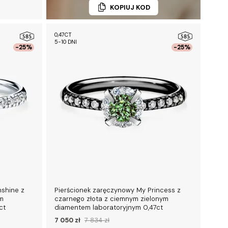
KOPIUJ KOD
0,47CT
5-10 DNI
-25%
-25%
nshine z
Pierścionek zaręczynowy My Princess z
ym
czarnego złota z ciemnym zielonym
ct
diamentem laboratoryjnym 0,47ct
7 050 zł
7 834 zł