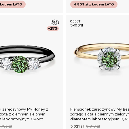
 kodem
LATO
4 803 zł
z kodem
LATO
0,33CT
5-10 DNI
-25%
ek zaręczynowy My Honey z
Pierścionek zaręczynowy My Bea
złota z ciemnym zielonym
żółtego złota z ciemnym zielony
 laboratoryjnym 0,45ct
diamentem laboratoryjnym 0,33
 785 zł
5 621 zł
5 916 zł