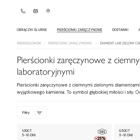
OBRĄCZKI ŚLUBNE
PIERŚCIONKI ZARĘCZYNOWE
DOSTAWKI
NIEWEGLOWSKI
PIERŚCIONKI ZARĘCZYNOWE
DIAMENT LAB ZIELONY CI
Pierścionki zaręczynowe z ciemn
laboratoryjnymi
Pierścionki zaręczynowe z ciemnymi zielonymi diamentami 
wyjątkowego kamienia. To symbol głębokiej miłości i siły. Od
Filtry
1,00CT
0,50CT
5-10 DNI
5-10 DNI
-25%