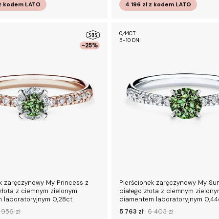
z kodem
LATO
4 196 zł
z kodem
LATO
0,44CT
5-10 DNI
-25%
k zaręczynowy My Princess z
Pierścionek zaręczynowy My Su
złota z ciemnym zielonym
białego złota z ciemnym zielon
 laboratoryjnym 0,28ct
diamentem laboratoryjnym 0,44
 956 zł
5 763 zł
6 403 zł