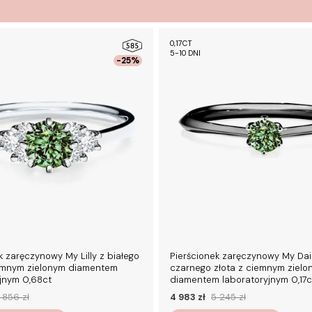
0,17CT
5-10 DNI
-25%
k zaręczynowy My Lilly z białego
Pierścionek zaręczynowy My Dai
iemnym zielonym diamentem
czarnego złota z ciemnym zielo
yjnym 0,68ct
diamentem laboratoryjnym 0,17c
 856 zł
4 983 zł
5 245 zł