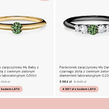
ek zaręczynowy My Baby z
Pierścionek zaręczynowy My Dar
ota z ciemnym zielonym
czarnego złota z ciemnym zielo
 laboratoryjnym 0,50ct
diamentem laboratoryjnym 0,22
 104 zł
5 984 zł
6 648 zł
z kodem
LATO
4 987 zł
z kodem
LATO