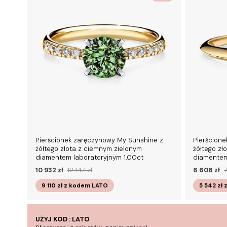
Pierścionek zaręczynowy My Sunshine z
Pierścion
żółtego złota z ciemnym zielonym
żółtego zł
diamentem laboratoryjnym 1,00ct
diamentem
10 932 zł
12 147 zł
6 608 zł
7
9 110 zł
z kodem
LATO
5 542 zł
UŻYJ KOD : LATO