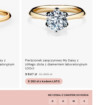
sy z
Pierścionek zaręczynowy My Daisy z
ratoryjnym
żółtego złota z diamentem laboratoryjnym
1,00ct
9 847 zł
10 365 zł
8 292 zł
z kodem
LATO
NIE CZEKAJ Z ZAKUPEM, DO KOŃCA
:
:
:
D
H
M
S