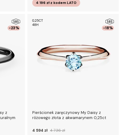
4 196 zł
z kodem
LATO
0,25CT
48H
-23%
-18%
sy z
Pierścionek zaręczynowy My Daisy z
turalnym
różowego złota z akwamarynem 0,25ct
4 594 zł
4 736 zł