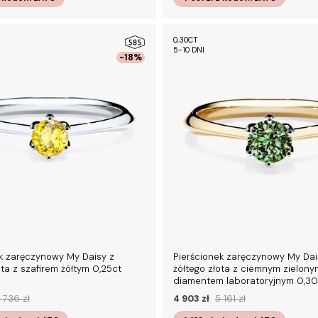
0,30CT
5-10 DNI
-18%
k zaręczynowy My Daisy z
Pierścionek zaręczynowy My Dai
ota z szafirem żółtym 0,25ct
żółtego złota z ciemnym zielony
diamentem laboratoryjnym 0,30
 736 zł
4 903 zł
5 161 zł