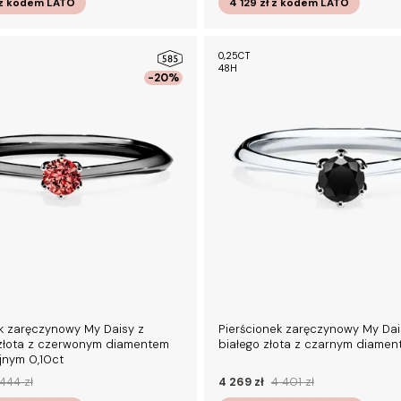
z kodem
LATO
4 129 zł
z kodem
LATO
0,25CT
48H
-20%
k zaręczynowy My Daisy z
Pierścionek zaręczynowy My Dai
złota z czerwonym diamentem
białego złota z czarnym diamen
jnym 0,10ct
444 zł
4 269 zł
4 401 zł