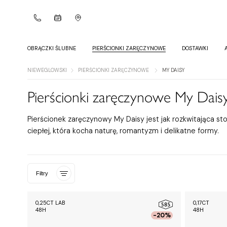
OBRĄCZKI ŚLUBNE
PIERŚCIONKI ZARĘCZYNOWE
DOSTAWKI
NIEWEGLOWSKI
PIERŚCIONKI ZARĘCZYNOWE
MY DAISY
Pierścionki zaręczynowe My Dais
Pierścionek zaręczynowy My Daisy jest jak rozkwitająca sto
ciepłej, która kocha naturę, romantyzm i delikatne formy.
Filtry
0,25CT LAB
0,17CT
48H
48H
-20%