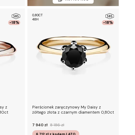
0,80CT
48H
-18%
-18%
sy z
Pierścionek zaręczynowy My Daisy z
30ct
żółtego złota z czarnym diamentem 0,80ct
7 940 zł
8 186 zł
6 712 zł
z kodem
LATO