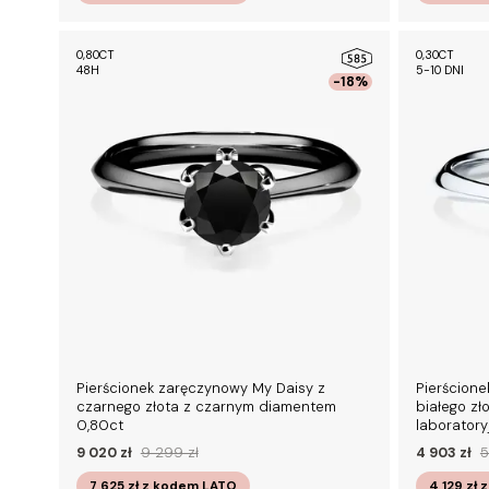
0,80CT
0,30CT
48H
5-10 DNI
-18%
Pierścionek zaręczynowy My Daisy z
Pierścione
czarnego złota z czarnym diamentem
białego z
0,80ct
laborator
9 020 zł
9 299 zł
4 903 zł
5
7 625 zł
z kodem
LATO
4 129 zł
z