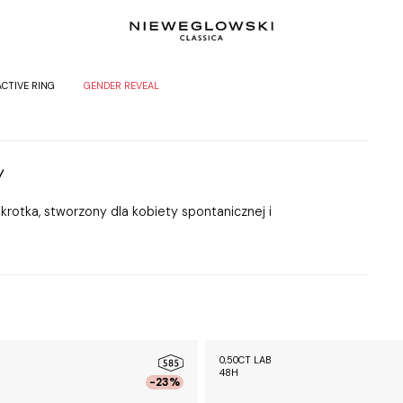
ACTIVE RING
GENDER REVEAL
y
krotka, stworzony dla kobiety spontanicznej i
0,50CT LAB
48H
-23%