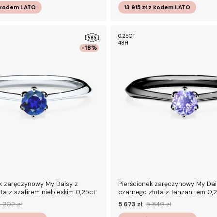
 kodem
LATO
13 915 zł
z kodem
LATO
0,25CT
48H
-18%
k zaręczynowy My Daisy z
Pierścionek zaręczynowy My Dai
ota z szafirem niebieskim 0,25ct
czarnego złota z tanzanitem 0,
 202 zł
5 673 zł
5 849 zł