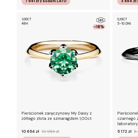
7 941 zł
z kodem
LATO
3 884 zł
1,00CT
0,10CT
48H
5-10 DNI
-18%
Pierścionek zaręczynowy My Daisy z
Pierścione
żółtego złota ze szmaragdem 1,00ct
czarnego 
laboratory
10 654 zł
10 984 zł
5 172 zł
5 