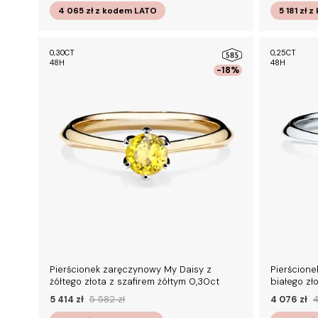
4 065 zł
z kodem
LATO
5 181 zł
z
0,30CT
0,25CT
48H
48H
-18%
Pierścionek zaręczynowy My Daisy z
Pierścione
żółtego złota z szafirem żółtym 0,30ct
białego zł
5 414 zł
5 582 zł
4 076 zł
4