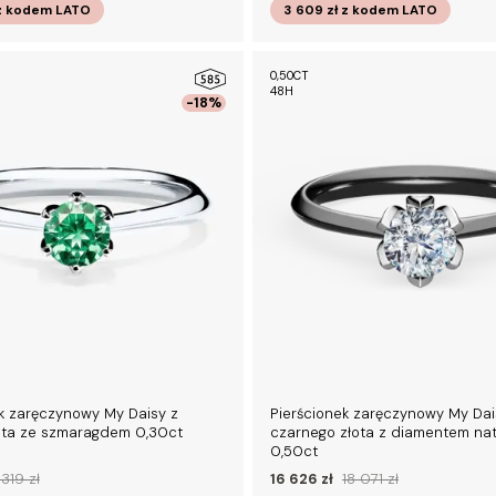
z kodem
LATO
3 609 zł
z kodem
LATO
0,50CT
48H
-18%
k zaręczynowy My Daisy z
Pierścionek zaręczynowy My Dai
łota ze szmaragdem 0,30ct
czarnego złota z diamentem na
0,50ct
319 zł
16 626 zł
18 071 zł