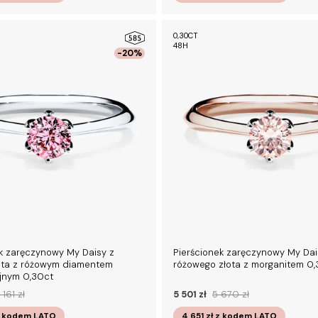
0,30CT
48H
-20%
k zaręczynowy My Daisy z
Pierścionek zaręczynowy My Dai
łota z różowym diamentem
różowego złota z morganitem 0,
yjnym 0,30ct
 161 zł
5 501 zł
5 670 zł
 kodem
LATO
4 651 zł
z kodem
LATO