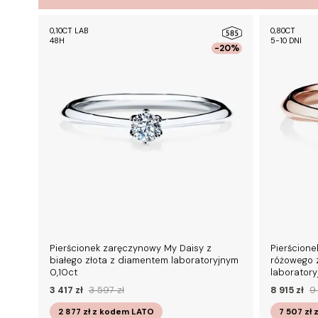
0,10CT LAB
0,80CT
48H
5-10 DNI
-20%
Pierścionek zaręczynowy My Daisy z
Pierścione
białego złota z diamentem laboratoryjnym
różowego 
0,10ct
laborator
3 417 zł
3 597 zł
8 915 zł
9
2 877 zł
z kodem
LATO
7 507 zł