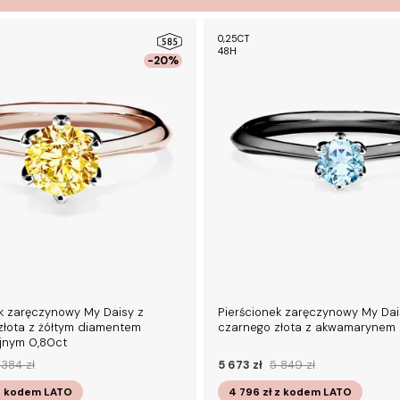
0,25CT
48H
-20%
k zaręczynowy My Daisy z
Pierścionek zaręczynowy My Dai
złota z żółtym diamentem
czarnego złota z akwamarynem 
yjnym 0,80ct
 384 zł
5 673 zł
5 849 zł
z kodem
LATO
4 796 zł
z kodem
LATO