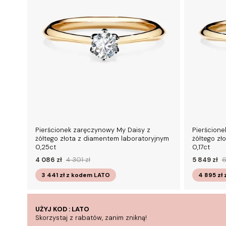
Pierścionek zaręczynowy My Daisy z
Pierścione
żółtego złota z diamentem laboratoryjnym
żółtego zł
0,25ct
0,17ct
4 086 zł
4 301 zł
5 849 zł
6
3 441 zł
z kodem
LATO
4 895 zł
UŻYJ KOD : LATO
Skorzystaj z rabatów, zanim znikną!