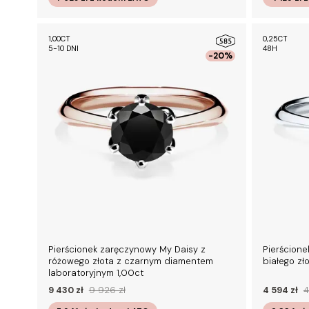
1,00CT
0,25CT
5-10 DNI
48H
-20%
Pierścionek zaręczynowy My Daisy z
Pierścione
różowego złota z czarnym diamentem
białego zł
laboratoryjnym 1,00ct
9 430 zł
9 926 zł
4 594 zł
4