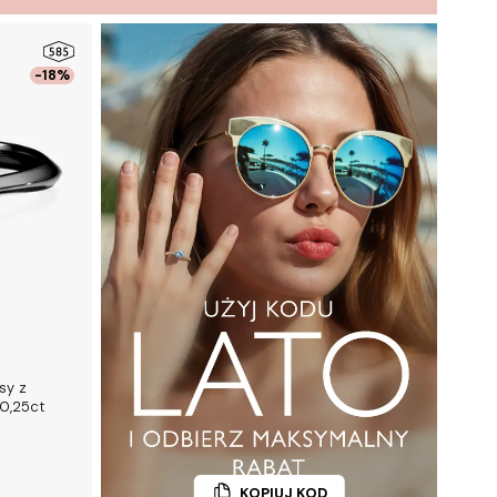
-18%
sy z
0,25ct
KOPIUJ KOD