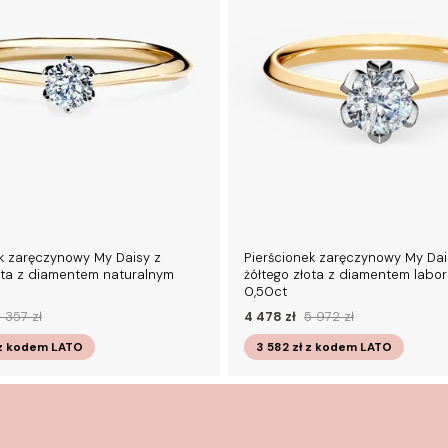
k zaręczynowy My Daisy z
Pierścionek zaręczynowy My Dai
ota z diamentem naturalnym
żółtego złota z diamentem labo
0,50ct
 357 zł
4 478 zł
5 972 zł
z kodem
LATO
3 582 zł
z kodem
LATO