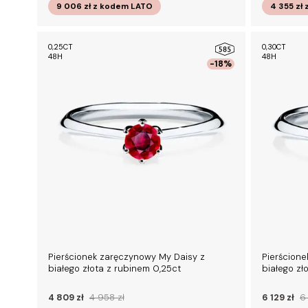
9 006 zł
z kodem
LATO
4 355 zł
0,25CT
0,30CT
48H
48H
-18%
Pierścionek zaręczynowy My Daisy z
Pierścione
białego złota z rubinem 0,25ct
białego z
4 809 zł
4 958 zł
6 129 zł
6 