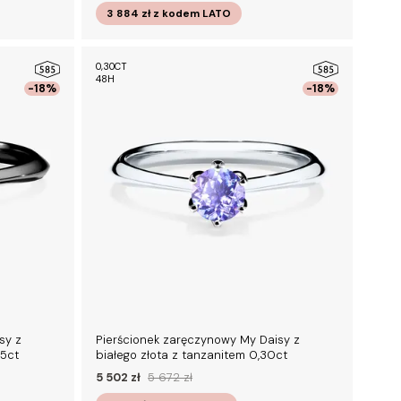
3 884 zł
z kodem
LATO
0,30CT
48H
-18%
-18%
sy z
Pierścionek zaręczynowy My Daisy z
25ct
białego złota z tanzanitem 0,30ct
5 502 zł
5 672 zł