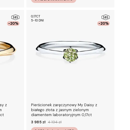
0,17CT
5-10 DNI
-20%
-20%
sy z
Pierścionek zaręczynowy My Daisy z
m
białego złota z jasnym zielonym
ct
diamentem laboratoryjnym 0,17ct
3 985 zł
4 194 zł