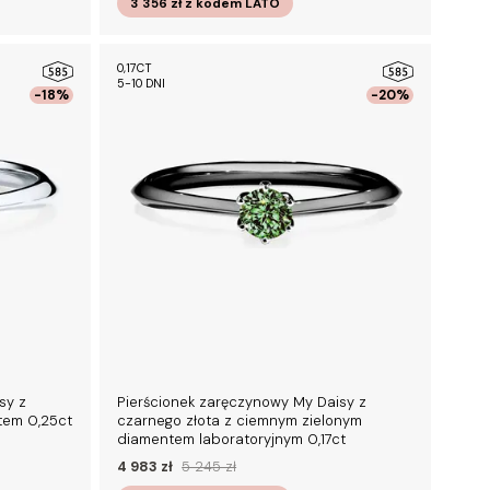
3 356 zł
z kodem
LATO
0,17CT
5-10 DNI
-18%
-20%
sy z
Pierścionek zaręczynowy My Daisy z
tem 0,25ct
czarnego złota z ciemnym zielonym
diamentem laboratoryjnym 0,17ct
4 983 zł
5 245 zł