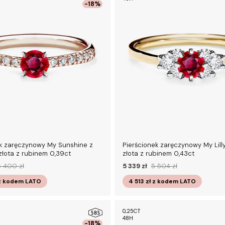
-18%
ek zaręczynowy My Sunshine z
Pierścionek zaręczynowy My Lilly
łota z rubinem 0,39ct
złota z rubinem 0,43ct
 400 zł
5 339 zł
5 504 zł
z kodem
LATO
4 513 zł
z kodem
LATO
0,25CT
48H
-18%