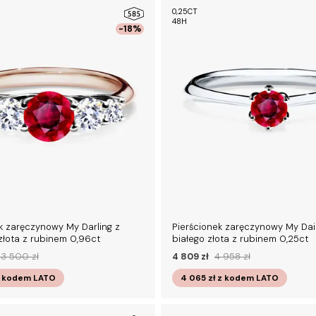
0,25CT
48H
-18%
k zaręczynowy My Darling z
Pierścionek zaręczynowy My Dai
złota z rubinem 0,96ct
białego złota z rubinem 0,25ct
13 500 zł
4 809 zł
4 958 zł
 kodem
LATO
4 065 zł
z kodem
LATO