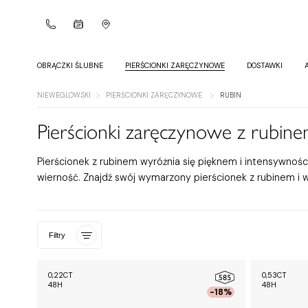
OBRĄCZKI ŚLUBNE
PIERŚCIONKI ZARĘCZYNOWE
DOSTAWKI
NIEWEGLOWSKI
PIERŚCIONKI ZARĘCZYNOWE
RUBIN
Pierścionki zaręczynowe z rubin
Pierścionek z rubinem wyróżnia się pięknem i intensywnośc
wierność. Znajdź swój wymarzony pierścionek z rubinem i w
Filtry
0,22CT
0,53CT
48H
48H
-18%