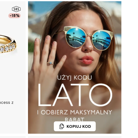
-18%
ncess z
KOPIUJ KOD