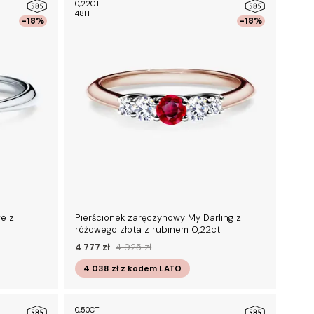
0,22CT
48H
-18%
-18%
e z
Pierścionek zaręczynowy My Darling z
różowego złota z rubinem 0,22ct
4 777 zł
4 925 zł
4 038 zł
z kodem
LATO
0,50CT