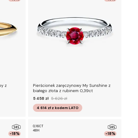
by z
Pierścionek zaręczynowy My Sunshine z
białego złota z rubinem 0,39ct
5 458 zł
5 626 zł
4 614 zł
z kodem
LATO
0,16CT
48H
-18%
-18%