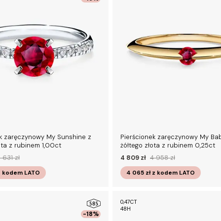
ek zaręczynowy My Sunshine z
Pierścionek zaręczynowy My Ba
ota z rubinem 1,00ct
żółtego złota z rubinem 0,25ct
1 631 zł
4 809 zł
4 958 zł
z kodem
LATO
4 065 zł
z kodem
LATO
0,47CT
48H
-18%