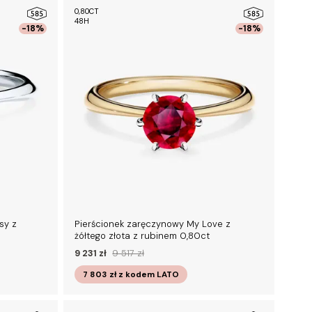
0,80CT
48H
-18%
-18%
sy z
Pierścionek zaręczynowy My Love z
żółtego złota z rubinem 0,80ct
9 231 zł
9 517 zł
7 803 zł
z kodem
LATO