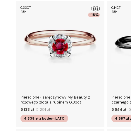
0,33CT
0,14CT
48H
48H
-18%
Pierścionek zaręczynowy My Beauty z
Pierścion
różowego złota z rubinem 0,33ct
czarnego z
5 133 zł
5 291 zł
5 544 zł
5
4 339 zł
z kodem
LATO
4 687 zł