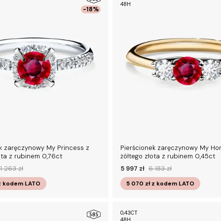
48H
-18%
k zaręczynowy My Princess z
Pierścionek zaręczynowy My Ho
ota z rubinem 0,76ct
żółtego złota z rubinem 0,45ct
11 263 zł
5 997 zł
6 183 zł
z kodem
LATO
5 070 zł
z kodem
LATO
0,43CT
48H