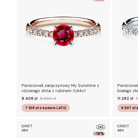
Pierścionek zaręczynowy My Sunshine z
Pierścion
różowego złota z rubinem 0,64ct
białego zł
8 405 zł
8 664 zł
11 282 zł
1
7 105 zł
z kodem
LATO
9 537 zł
0,43CT
0,96CT
48H
48H
-18%