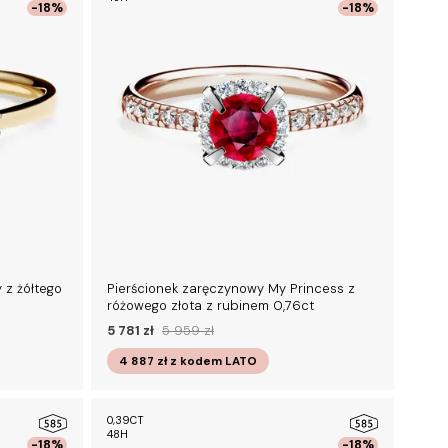
-18%
-18%
 z żółtego
Pierścionek zaręczynowy My Princess z
różowego złota z rubinem 0,76ct
5 781 zł
5 959 zł
4 887 zł
z kodem
LATO
0,39CT
48H
-18%
-18%