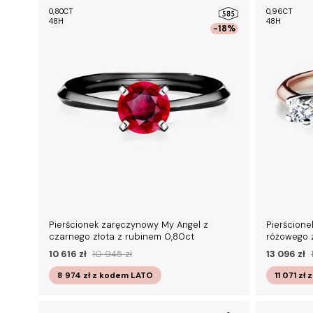
0,80CT
0,96CT
48H
48H
-18%
Pierścionek zaręczynowy My Angel z
Pierścione
czarnego złota z rubinem 0,80ct
różowego 
10 616 zł
10 945 zł
13 096 zł
8 974 zł
z kodem
LATO
11 071 zł
z