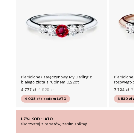
Pierścionek zaręczynowy My Darling z
Pierścione
białego złota z rubinem 0,22ct
różowego z
4 777 zł
4 925 zł
7 724 zł
7
4 038 zł
z kodem
LATO
6 530 zł
UŻYJ KOD : LATO
Skorzystaj z rabatów, zanim znikną!