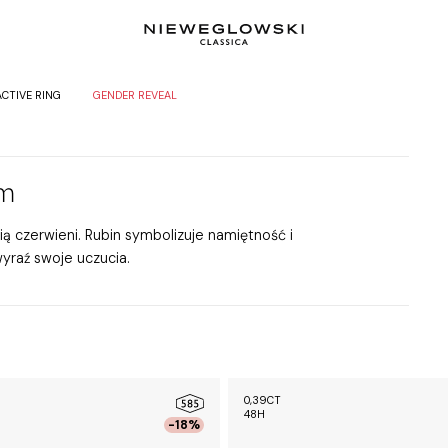
ACTIVE RING
GENDER REVEAL
em
ią czerwieni. Rubin symbolizuje namiętność i
yraź swoje uczucia.
0,39CT
48H
-18%