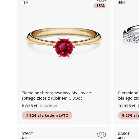
48H
48H
-18%
Pierścionek zaręczynowy My Love z
Pierścione
żółtego złota z rubinem 0,30ct
białego zł
5 825 zł
6 005 zł
10 925 zł
4 924 zł
z kodem
LATO
9 236 zł
0,76CT
0,39CT
48H
48H