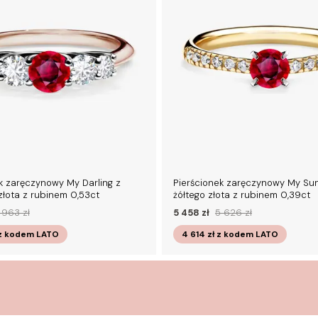
k zaręczynowy My Darling z
Pierścionek zaręczynowy My Su
łota z rubinem 0,53ct
żółtego złota z rubinem 0,39ct
 963 zł
5 458 zł
5 626 zł
z kodem
LATO
4 614 zł
z kodem
LATO