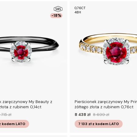
0,76CT
48H
-18%
ek zaręczynowy My Beauty z
Pierścionek zaręczynowy My Pri
łota z rubinem 0,14ct
żółtego złota z rubinem 0,76ct
 715 zł
8 438 zł
8 699 zł
z kodem
LATO
7 133 zł
z kodem
LATO