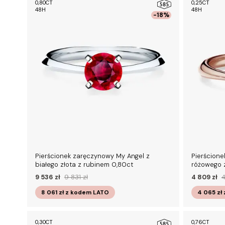
0,80CT
0,25CT
48H
48H
-18%
Pierścionek zaręczynowy My Angel z
Pierścion
białego złota z rubinem 0,80ct
różowego z
9 536 zł
9 831 zł
4 809 zł
4
8 061 zł
z kodem
LATO
4 065 zł
0,30CT
0,76CT