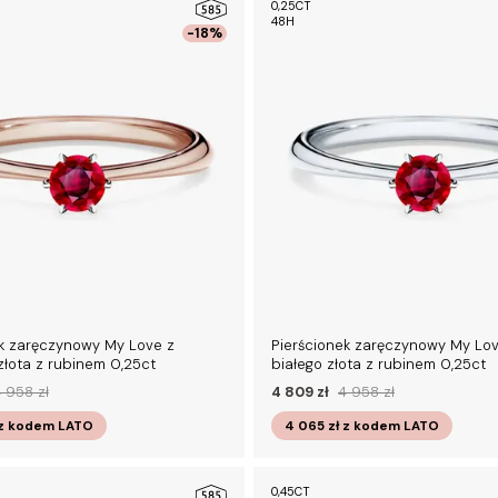
0,25CT
48H
-18%
ek zaręczynowy My Love z
Pierścionek zaręczynowy My Lov
łota z rubinem 0,25ct
białego złota z rubinem 0,25ct
 958 zł
4 809 zł
4 958 zł
z kodem
LATO
4 065 zł
z kodem
LATO
0,45CT