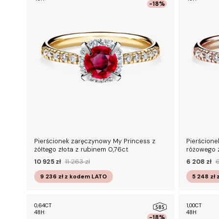
-18%
Pierścionek zaręczynowy My Princess z
Pierścion
żółtego złota z rubinem 0,76ct
różowego z
10 925 zł
11 263 zł
6 208 zł
6
9 236 zł
z kodem
LATO
5 248 zł
0,64CT
1,00CT
48H
48H
-18%