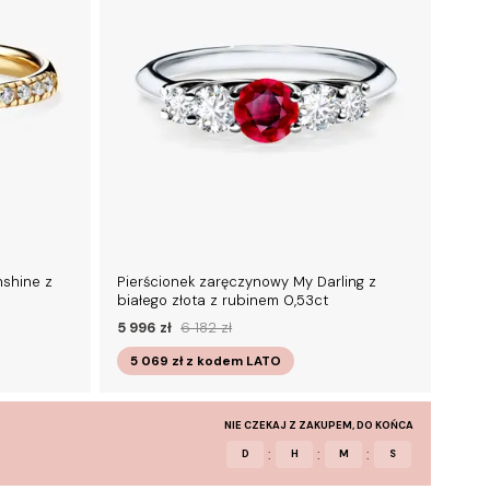
nshine z
Pierścionek zaręczynowy My Darling z
białego złota z rubinem 0,53ct
5 996 zł
6 182 zł
5 069 zł
z kodem
LATO
NIE CZEKAJ Z ZAKUPEM, DO KOŃCA
:
:
:
D
H
M
S