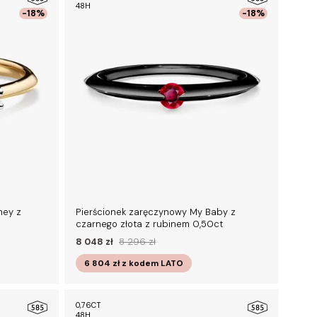
48H
-18%
-18%
ney z
Pierścionek zaręczynowy My Baby z
czarnego złota z rubinem 0,50ct
8 048 zł
8 296 zł
6 804 zł
z kodem
LATO
0,76CT
48H