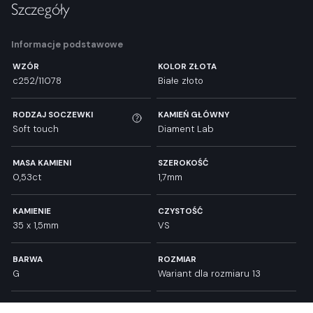
Szczegóły
Informacje podstawowe
WZÓR
KOLOR ZŁOTA
c252/11078
Białe złoto
RODZAJ SOCZEWKI
KAMIEŃ GŁÓWNY
Soft touch
Diament Lab
MASA KAMIENI
SZEROKOŚĆ
0,53ct
1,7mm
KAMIENIE
CZYSTOŚĆ
35 x 1,5mm
VS
BARWA
ROZMIAR
G
Wariant dla rozmiaru 13