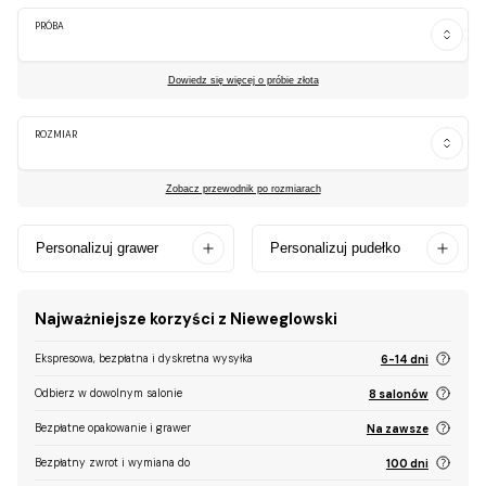
PRÓBA
Dowiedz się więcej o próbie złota
ROZMIAR
Zobacz przewodnik po rozmiarach
Personalizuj grawer
Personalizuj pudełko
Najważniejsze korzyści z Nieweglowski
Ekspresowa, bezpłatna i dyskretna wysyłka
6-14 dni
Odbierz w dowolnym salonie
8 salonów
Bezpłatne opakowanie i grawer
Na zawsze
Bezpłatny zwrot i wymiana do
100 dni