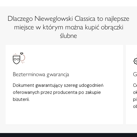
Dlaczego Nieweglowski Classica to najlepsze
miejsce w którym można kupić obrączki
ślubne
Bezterminowa gwarancja
G
Dokument gwarantujący szereg udogodnień
C
oferowanych przez producenta po zakupie
o
biżuterii.
p
o