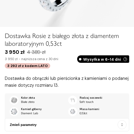
Dostawka Rosie z białego złota z diamentem
laboratoryjnym 0,53ct
3 950 zł
4 389 zł
Wysyłka w 6-14 dni
3 950 zł -
najniższa cena z 30 dni
3 292 zł
z kodem
LATO
Dostawka do obrączki lub pierścionka z kamieniami o podanej
masie dotyczy rozmiaru 13.
Kolor złota
Rodzaj soczewki
Białe złoto
Soft touch
Kamień główny
Masa kamieni
Diament Lab
0,53ct
Zmień parametry