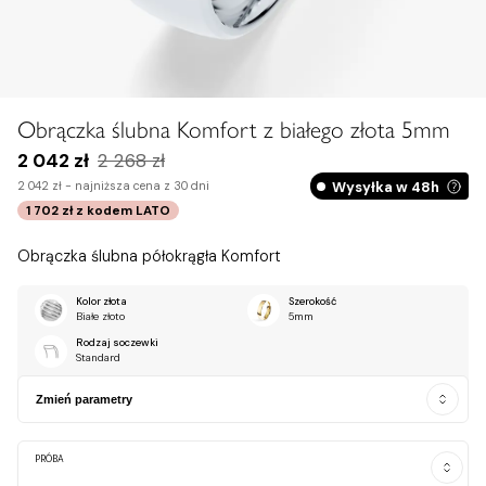
Obrączka ślubna Komfort z białego złota 5mm
2 042 zł
2 268 zł
Wysyłka w 48h
2 042 zł -
najniższa cena z 30 dni
1 702 zł
z kodem
LATO
Obrączka ślubna półokrągła Komfort
Kolor złota
Szerokość
Białe złoto
5mm
Rodzaj soczewki
Standard
Zmień parametry
PRÓBA