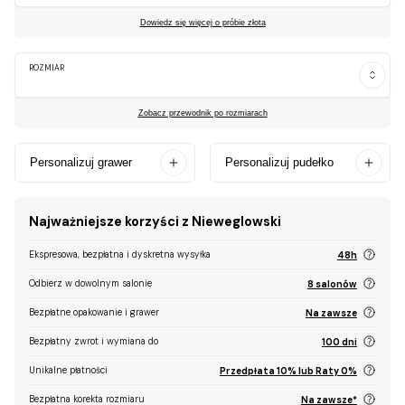
Dowiedz się więcej o próbie złota
ROZMIAR
Zobacz przewodnik po rozmiarach
Personalizuj grawer
Personalizuj pudełko
Najważniejsze korzyści z Nieweglowski
Ekspresowa, bezpłatna i dyskretna wysyłka
48h
Odbierz w dowolnym salonie
8 salonów
Bezpłatne opakowanie i grawer
Na zawsze
Bezpłatny zwrot i wymiana do
100 dni
Unikalne płatności
Przedpłata 10% lub Raty 0%
Bezpłatna korekta rozmiaru
Na zawsze*