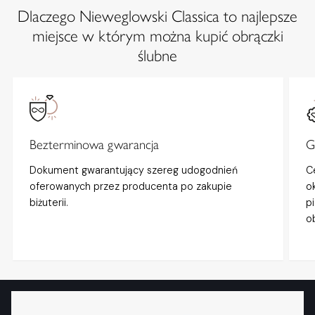
Dlaczego Nieweglowski Classica to najlepsze
miejsce w którym można kupić obrączki
ślubne
Bezterminowa gwarancja
G
Dokument gwarantujący szereg udogodnień
C
oferowanych przez producenta po zakupie
o
biżuterii.
p
o