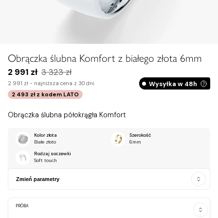
Obrączka ślubna Komfort z białego złota 6mm
2 991 zł
3 323 zł
Wysyłka w 48h
2 991 zł -
najniższa cena z 30 dni
2 493 zł
z kodem
LATO
Obrączka ślubna półokrągła Komfort
Kolor złota
Szerokość
Białe złoto
6mm
Rodzaj soczewki
Soft touch
Zmień parametry
PRÓBA