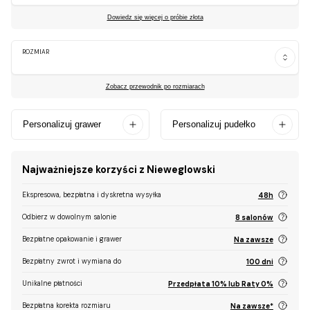
Dowiedz się więcej o próbie złota
ROZMIAR
Zobacz przewodnik po rozmiarach
Personalizuj grawer
Personalizuj pudełko
Najważniejsze korzyści z Nieweglowski
Ekspresowa, bezpłatna i dyskretna wysyłka
48h
Odbierz w dowolnym salonie
8 salonów
Bezpłatne opakowanie i grawer
Na zawsze
Bezpłatny zwrot i wymiana do
100 dni
Unikalne płatności
Przedpłata 10% lub Raty 0%
Bezpłatna korekta rozmiaru
Na zawsze*