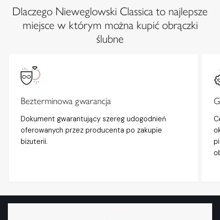
Dlaczego Nieweglowski Classica to najlepsze
miejsce w którym można kupić obrączki
ślubne
Bezterminowa gwarancja
G
Dokument gwarantujący szereg udogodnień
C
oferowanych przez producenta po zakupie
o
biżuterii.
p
o