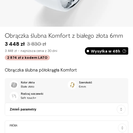
Obrączka ślubna Komfort z białego złota 6mm
3 448 zł
3 830 zł
Wysyłka w 48h
3 448 zł -
najniższa cena z 30 dni
2 874 zł
z kodem
LATO
Obrączka ślubna półokrągła Komfort
Kolor złota
Szerokość
Białe złoto
6mm
Rodzaj soczewki
Soft touch+
Zmień parametry
PRÓBA