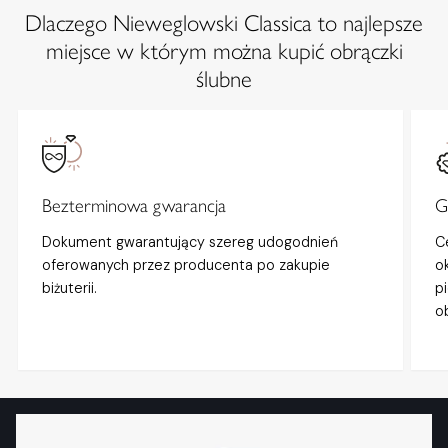
Dlaczego Nieweglowski Classica to najlepsze
miejsce w którym można kupić obrączki
ślubne
Bezterminowa gwarancja
G
Dokument gwarantujący szereg udogodnień
C
oferowanych przez producenta po zakupie
o
biżuterii.
p
o