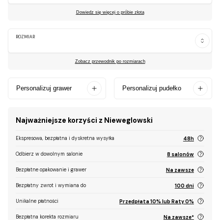
Dowiedz się więcej o próbie złota
ROZMIAR
Zobacz przewodnik po rozmiarach
Personalizuj grawer
Personalizuj pudełko
Najważniejsze korzyści z Nieweglowski
Ekspresowa, bezpłatna i dyskretna wysyłka
48h
Odbierz w dowolnym salonie
8 salonów
Bezpłatne opakowanie i grawer
Na zawsze
Bezpłatny zwrot i wymiana do
100 dni
Unikalne płatności
Przedpłata 10% lub Raty 0%
Bezpłatna korekta rozmiaru
Na zawsze*