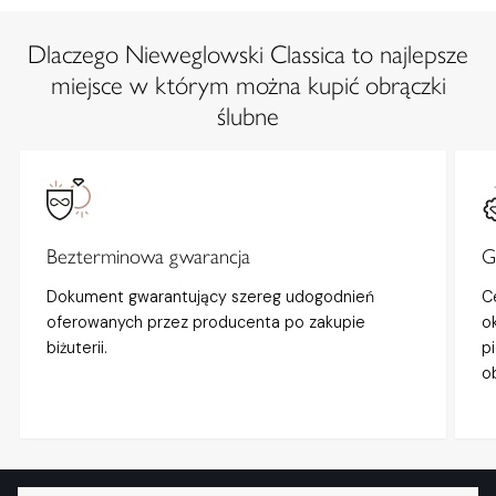
Dlaczego Nieweglowski Classica to najlepsze
miejsce w którym można kupić obrączki
ślubne
Bezterminowa gwarancja
G
Dokument gwarantujący szereg udogodnień
C
oferowanych przez producenta po zakupie
o
biżuterii.
p
o