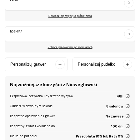
PRÓBA
Dowiedz się więcej o próbie złota
ROZMIAR
Zobacz przewodnik po rozmiarach
Personalizuj grawer
Personalizuj pudełko
Najważniejsze korzyści z Nieweglowski
Ekspresowa, bezpłatna i dyskretna wysyłka
48h
Odbierz w dowolnym salonie
8 salonów
Bezpłatne opakowanie i grawer
Na zawsze
Bezpłatny zwrot i wymiana do
100 dni
Unikalne płatności
Przedpłata 10% lub Raty 0%