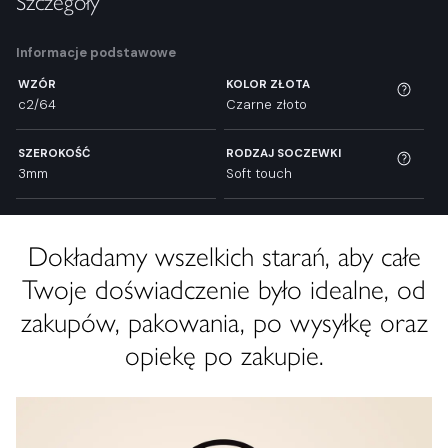
Szczegóły
Informacje podstawowe
WZÓR
KOLOR ZŁOTA
c2/64
Czarne złoto
SZEROKOŚĆ
RODZAJ SOCZEWKI
3mm
Soft touch
Dokładamy wszelkich starań, aby całe
Twoje doświadczenie było idealne, od
zakupów, pakowania, po wysyłkę oraz
opiekę po zakupie.