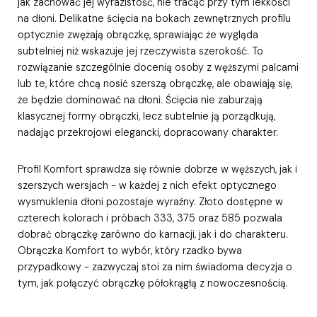
jak zachować jej wyrazistość, nie tracąc przy tym lekkości
na dłoni. Delikatne ścięcia na bokach zewnętrznych profilu
optycznie zwężają obrączkę, sprawiając że wygląda
subtelniej niż wskazuje jej rzeczywista szerokość. To
rozwiązanie szczególnie docenią osoby z węższymi palcami
lub te, które chcą nosić szerszą obrączkę, ale obawiają się,
że będzie dominować na dłoni. Ścięcia nie zaburzają
klasycznej formy obrączki, lecz subtelnie ją porządkują,
nadając przekrojowi elegancki, dopracowany charakter.
Profil Komfort sprawdza się równie dobrze w węższych, jak i
szerszych wersjach - w każdej z nich efekt optycznego
wysmuklenia dłoni pozostaje wyraźny. Złoto dostępne w
czterech kolorach i próbach 333, 375 oraz 585 pozwala
dobrać obrączkę zarówno do karnacji, jak i do charakteru.
Obrączka Komfort to wybór, który rzadko bywa
przypadkowy - zazwyczaj stoi za nim świadoma decyzja o
tym, jak połączyć obrączkę półokrągłą z nowoczesnością.