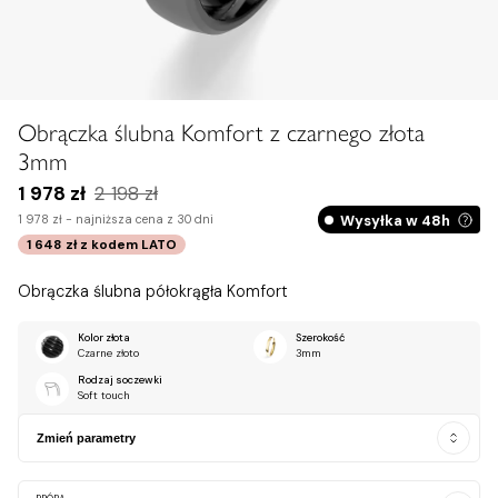
Obrączka ślubna Komfort z czarnego złota
3mm
1 978 zł
2 198 zł
Wysyłka w 48h
1 978 zł -
najniższa cena z 30 dni
1 648 zł
z kodem
LATO
Obrączka ślubna półokrągła Komfort
Kolor złota
Szerokość
Czarne złoto
3mm
Rodzaj soczewki
Soft touch
Zmień parametry