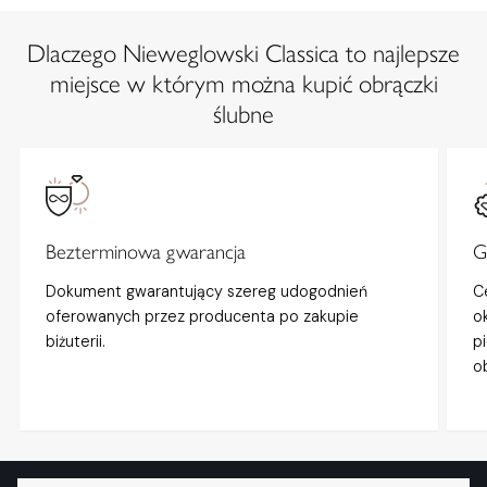
Dlaczego Nieweglowski Classica to najlepsze
miejsce w którym można kupić obrączki
ślubne
Bezterminowa gwarancja
G
Dokument gwarantujący szereg udogodnień
C
oferowanych przez producenta po zakupie
o
biżuterii.
p
o