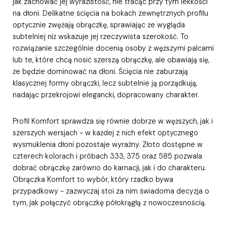
jak zachować jej wyrazistość, nie tracąc przy tym lekkości
na dłoni. Delikatne ścięcia na bokach zewnętrznych profilu
optycznie zwężają obrączkę, sprawiając że wygląda
subtelniej niż wskazuje jej rzeczywista szerokość. To
rozwiązanie szczególnie docenią osoby z węższymi palcami
lub te, które chcą nosić szerszą obrączkę, ale obawiają się,
że będzie dominować na dłoni. Ścięcia nie zaburzają
klasycznej formy obrączki, lecz subtelnie ją porządkują,
nadając przekrojowi elegancki, dopracowany charakter.
Profil Komfort sprawdza się równie dobrze w węższych, jak i
szerszych wersjach - w każdej z nich efekt optycznego
wysmuklenia dłoni pozostaje wyraźny. Złoto dostępne w
czterech kolorach i próbach 333, 375 oraz 585 pozwala
dobrać obrączkę zarówno do karnacji, jak i do charakteru.
Obrączka Komfort to wybór, który rzadko bywa
przypadkowy - zazwyczaj stoi za nim świadoma decyzja o
tym, jak połączyć obrączkę półokrągłą z nowoczesnością.