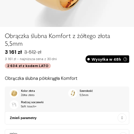
Obrączka ślubna Komfort z żółtego złota
5,5mm
3 161 zł
3 512 zł
Wysyłka w 48h
3 161 zł -
najniższa cena z 30 dni
2 634 zł
z kodem
LATO
Obrączka ślubna półokrągła Komfort
Kolor złota
Szerokość
Żółte złoto
5,5mm
Rodzaj soczewki
Soft touch+
Zmień parametry