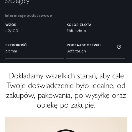
Szczegóły
Informacje podstawowe
WZÓR
KOLOR ZŁOTA
c2/109
Żółte złoto
SZEROKOŚĆ
RODZAJ SOCZEWKI
5,5mm
Soft touch+
Dokładamy wszelkich starań, aby całe
Twoje doświadczenie było idealne, od
zakupów, pakowania, po wysyłkę oraz
opiekę po zakupie.