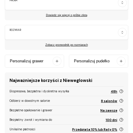
PRÓBA
Dowiedz się więcej o próbie złota
ROZMIAR
Zobacz przewodnik po rozmiarach
Personalizuj grawer
Personalizuj pudełko
Najważniejsze korzyści z Nieweglowski
Ekspresowa, bezpłatna i dyskretna wysyłka
48h
Odbierz w dowolnym salonie
8 salonów
Bezpłatne opakowanie i grawer
Na zawsze
Bezpłatny zwrot i wymiana do
100 dni
Unikalne płatności
Przedpłata 10% lub Raty 0%