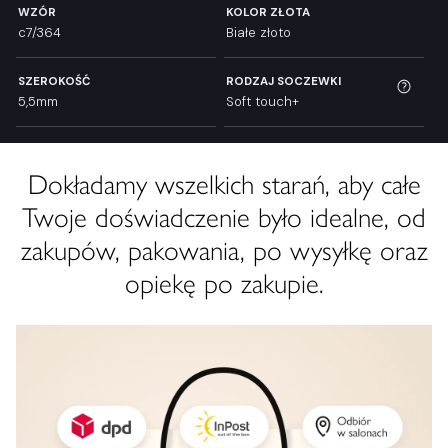
WZÓR
KOLOR ZŁOTA
c7/364
Białe złoto
SZEROKOŚĆ
RODZAJ SOCZEWKI
5,5mm
Soft touch+
Dokładamy wszelkich starań, aby całe
Twoje doświadczenie było idealne, od
zakupów, pakowania, po wysyłkę oraz
opiekę po zakupie.