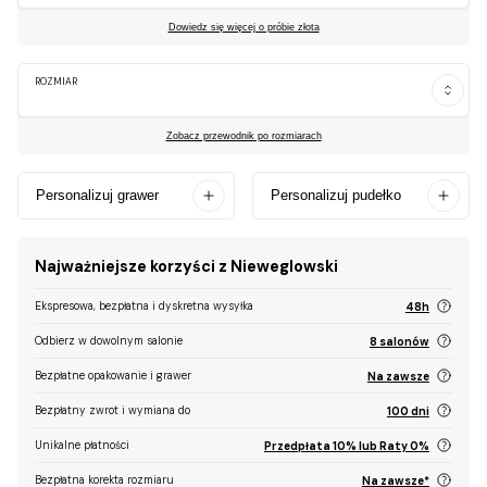
Dowiedz się więcej o próbie złota
ROZMIAR
Zobacz przewodnik po rozmiarach
Personalizuj grawer
Personalizuj pudełko
Najważniejsze korzyści z Nieweglowski
Ekspresowa, bezpłatna i dyskretna wysyłka
48h
Odbierz w dowolnym salonie
8 salonów
Bezpłatne opakowanie i grawer
Na zawsze
Bezpłatny zwrot i wymiana do
100 dni
Unikalne płatności
Przedpłata 10% lub Raty 0%
Bezpłatna korekta rozmiaru
Na zawsze*