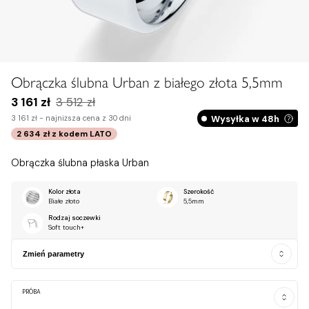
Obrączka ślubna Urban z białego złota 5,5mm
3 161 zł
3 512 zł
Wysyłka w 48h
3 161 zł -
najniższa cena z 30 dni
2 634 zł
z kodem
LATO
Obrączka ślubna płaska Urban
Kolor złota
Szerokość
Białe złoto
5,5mm
Rodzaj soczewki
Soft touch+
Zmień parametry
PRÓBA