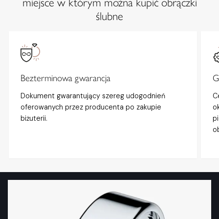
miejsce w którym można kupić obrączki
ślubne
Bezterminowa gwarancja
G
Dokument gwarantujący szereg udogodnień
C
oferowanych przez producenta po zakupie
o
biżuterii.
p
o