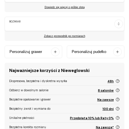
Dowiedz się więcej o próbie złota
ROZMIAR
Zobacz przewodnik po rozmiarach
Personalizuj grawer
Personalizuj pudełko
Najważniejsze korzyści z Nieweglowski
Ekspresowa, bezpłatna i dyskretna wysyłka
48h
Odbierz w dowolnym salonie
8 salonów
Bezpłatne opakowanie i grawer
Na zawsze
Bezpłatny zwrot i wymiana do
100 dni
Unikalne płatności
Przedpłata 10% lub Raty 0%
Bezpłatna korekta rozmiaru
Na zawsze*