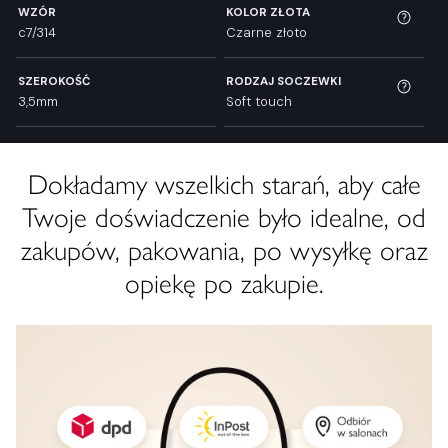
WZÓR
KOLOR ZŁOTA
c7/314
Czarne złoto
SZEROKOŚĆ
RODZAJ SOCZEWKI
3,5mm
Soft touch
Dokładamy wszelkich starań, aby całe
Twoje doświadczenie było idealne, od
zakupów, pakowania, po wysyłkę oraz
opiekę po zakupie.