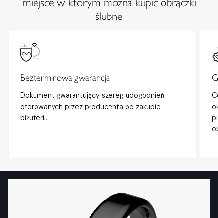
miejsce w którym można kupić obrączki
ślubne
Bezterminowa gwarancja
G
Dokument gwarantujący szereg udogodnień
C
oferowanych przez producenta po zakupie
o
biżuterii.
p
o