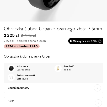
Obrączka ślubna Urban z czarnego złota 3,5mm
2 225 zł
2 472 zł
Wysyłka w 48h
2 225 zł -
najniższa cena z 30 dni
1 854 zł
z kodem
LATO
Obrączka ślubna płaska Urban
Kolor złota
Szerokość
Czarne złoto
3,5mm
Rodzaj soczewki
Soft touch
Zmień parametry
PRÓBA