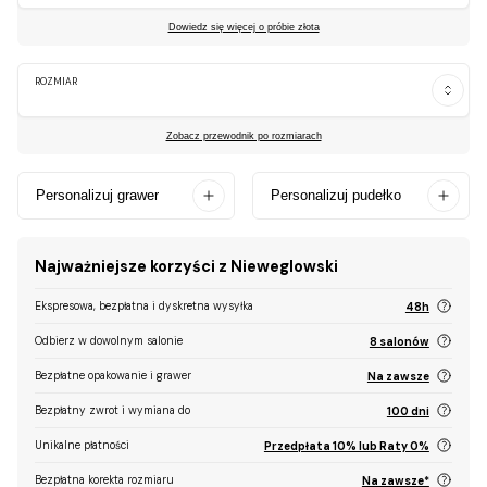
Dowiedz się więcej o próbie złota
ROZMIAR
Zobacz przewodnik po rozmiarach
Personalizuj grawer
Personalizuj pudełko
Najważniejsze korzyści z Nieweglowski
Ekspresowa, bezpłatna i dyskretna wysyłka
48h
Odbierz w dowolnym salonie
8 salonów
Bezpłatne opakowanie i grawer
Na zawsze
Bezpłatny zwrot i wymiana do
100 dni
Unikalne płatności
Przedpłata 10% lub Raty 0%
Bezpłatna korekta rozmiaru
Na zawsze*