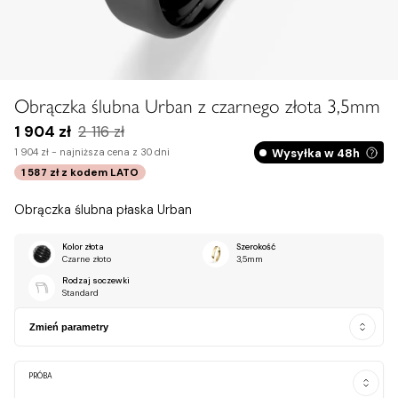
Obrączka ślubna Urban z czarnego złota 3,5mm
1 904 zł
2 116 zł
Wysyłka w 48h
1 904 zł -
najniższa cena z 30 dni
1 587 zł
z kodem
LATO
Obrączka ślubna płaska Urban
Kolor złota
Szerokość
Czarne złoto
3,5mm
Rodzaj soczewki
Standard
Zmień parametry
PRÓBA