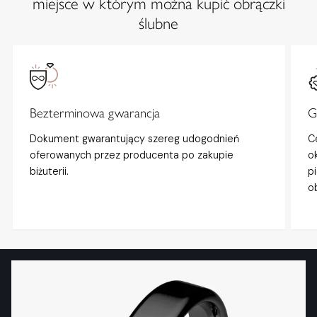
miejsce w którym można kupić obrączki
ślubne
Bezterminowa gwarancja
G
Dokument gwarantujący szereg udogodnień
C
oferowanych przez producenta po zakupie
o
biżuterii.
p
o