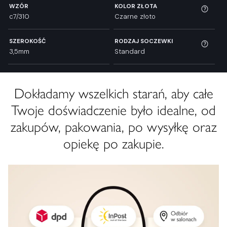
WZÓR
KOLOR ZŁOTA
c7/310
Czarne złoto
SZEROKOŚĆ
RODZAJ SOCZEWKI
3,5mm
Standard
Dokładamy wszelkich starań, aby całe
Twoje doświadczenie było idealne, od
zakupów, pakowania, po wysyłkę oraz
opiekę po zakupie.