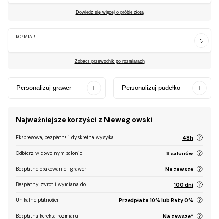
Dowiedz się więcej o próbie złota
ROZMIAR
Zobacz przewodnik po rozmiarach
Personalizuj grawer
Personalizuj pudełko
Najważniejsze korzyści z Nieweglowski
Ekspresowa, bezpłatna i dyskretna wysyłka
48h
Odbierz w dowolnym salonie
8 salonów
Bezpłatne opakowanie i grawer
Na zawsze
Bezpłatny zwrot i wymiana do
100 dni
Unikalne płatności
Przedpłata 10% lub Raty 0%
Bezpłatna korekta rozmiaru
Na zawsze*