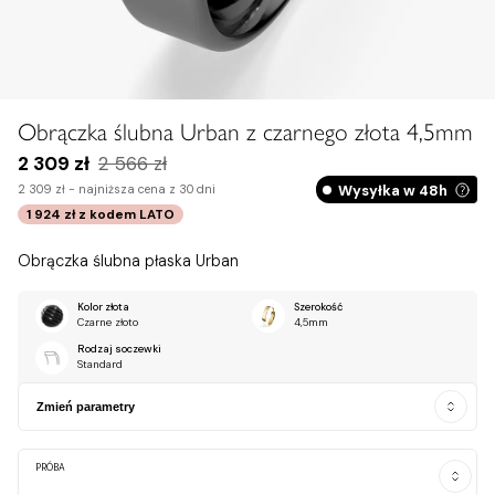
Obrączka ślubna Urban z czarnego złota 4,5mm
2 309 zł
2 566 zł
Wysyłka w 48h
2 309 zł -
najniższa cena z 30 dni
1 924 zł
z kodem
LATO
Obrączka ślubna płaska Urban
Kolor złota
Szerokość
Czarne złoto
4,5mm
Rodzaj soczewki
Standard
Zmień parametry
PRÓBA