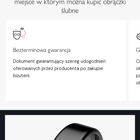
miejsce w którym można kupić obrączki
ślubne
Bezterminowa gwarancja
G
Dokument gwarantujący szereg udogodnień
C
oferowanych przez producenta po zakupie
o
biżuterii.
p
o