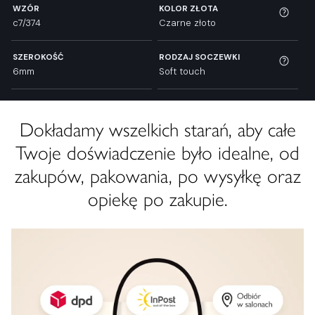
WZÓR
KOLOR ZŁOTA
c7/374
Czarne złoto
SZEROKOŚĆ
RODZAJ SOCZEWKI
6mm
Soft touch
Dokładamy wszelkich starań, aby całe
Twoje doświadczenie było idealne, od
zakupów, pakowania, po wysyłkę oraz
opiekę po zakupie.