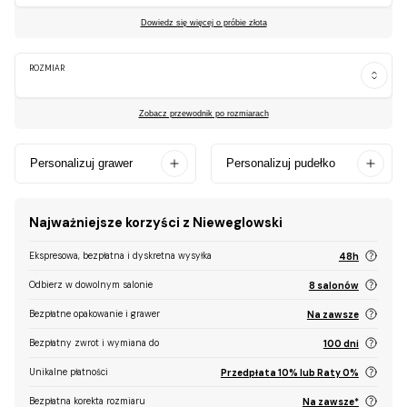
Dowiedz się więcej o próbie złota
ROZMIAR
Zobacz przewodnik po rozmiarach
Personalizuj grawer
Personalizuj pudełko
Najważniejsze korzyści z Nieweglowski
Ekspresowa, bezpłatna i dyskretna wysyłka
48h
Odbierz w dowolnym salonie
8 salonów
Bezpłatne opakowanie i grawer
Na zawsze
Bezpłatny zwrot i wymiana do
100 dni
Unikalne płatności
Przedpłata 10% lub Raty 0%
Bezpłatna korekta rozmiaru
Na zawsze*