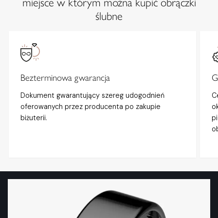
miejsce w którym można kupić obrączki
ślubne
Bezterminowa gwarancja
G
Dokument gwarantujący szereg udogodnień
C
oferowanych przez producenta po zakupie
o
biżuterii.
p
o