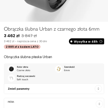
Obrączka ślubna Urban z czarnego złota 6mm
3 462 zł
3 847 zł
Wysyłka w 48h
3 462 zł -
najniższa cena z 30 dni
2 885 zł
z kodem
LATO
Obrączka ślubna płaska Urban
Kolor złota
Szerokość
Czarne złoto
6mm
Rodzaj soczewki
Soft touch
Zmień parametry
PRÓBA