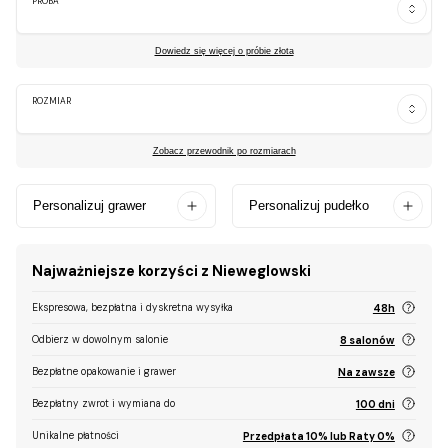
PRÓBA
Dowiedz się więcej o próbie złota
ROZMIAR
Zobacz przewodnik po rozmiarach
Personalizuj grawer
Personalizuj pudełko
Najważniejsze korzyści z Nieweglowski
Ekspresowa, bezpłatna i dyskretna wysyłka
48h
Odbierz w dowolnym salonie
8 salonów
Bezpłatne opakowanie i grawer
Na zawsze
Bezpłatny zwrot i wymiana do
100 dni
Unikalne płatności
Przedpłata 10% lub Raty 0%