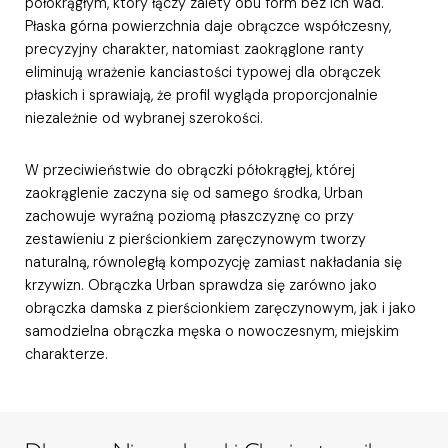
półokrągłym, który łączy zalety obu form bez ich wad.
Płaska górna powierzchnia daje obrączce współczesny,
precyzyjny charakter, natomiast zaokrąglone ranty
eliminują wrażenie kanciastości typowej dla obrączek
płaskich i sprawiają, że profil wygląda proporcjonalnie
niezależnie od wybranej szerokości.
W przeciwieństwie do obrączki półokrągłej, której
zaokrąglenie zaczyna się od samego środka, Urban
zachowuje wyraźną poziomą płaszczyznę co przy
zestawieniu z pierścionkiem zaręczynowym tworzy
naturalną, równoległą kompozycję zamiast nakładania się
krzywizn. Obrączka Urban sprawdza się zarówno jako
obrączka damska z pierścionkiem zaręczynowym, jak i jako
samodzielna obrączka męska o nowoczesnym, miejskim
charakterze.