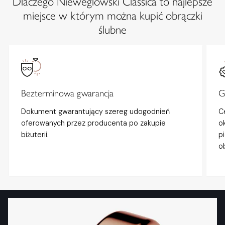
Dlaczego Nieweglowski Classica to najlepsze
miejsce w którym można kupić obrączki
ślubne
Bezterminowa gwarancja
G
Dokument gwarantujący szereg udogodnień
C
oferowanych przez producenta po zakupie
o
biżuterii.
p
o