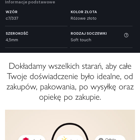
Informacje podstawowe
WZÓR
KOLOR ZŁOTA
c7/337
Różowe złoto
SZEROKOŚĆ
RODZAJ SOCZEWKI
4,5mm
Soft touch
Dokładamy wszelkich starań, aby całe
Twoje doświadczenie było idealne, od
zakupów, pakowania, po wysyłkę oraz
opiekę po zakupie.