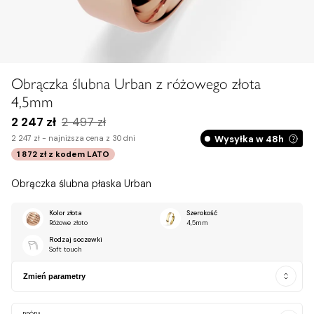
Obrączka ślubna Urban z różowego złota
4,5mm
2 247 zł
2 497 zł
Wysyłka w 48h
2 247 zł -
najniższa cena z 30 dni
1 872 zł
z kodem
LATO
Obrączka ślubna płaska Urban
Kolor złota
Szerokość
Różowe złoto
4,5mm
Rodzaj soczewki
Soft touch
Zmień parametry