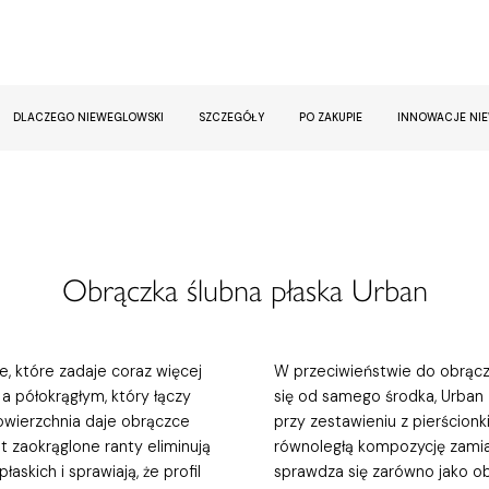
DLACZEGO NIEWEGLOWSKI
SZCZEGÓŁY
PO ZAKUPIE
INNOWACJE NI
Obrączka ślubna płaska Urban
, które zadaje coraz więcej
W przeciwieństwie do obrączk
 a półokrągłym, który łączy
się od samego środka, Urban
owierzchnia daje obrączce
przy zestawieniu z pierścion
t zaokrąglone ranty eliminują
równoległą kompozycję zamias
askich i sprawiają, że profil
sprawdza się zarówno jako o