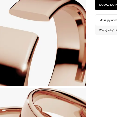
DODAJ DO 
Masz pytania
Więcej zdjęć, f