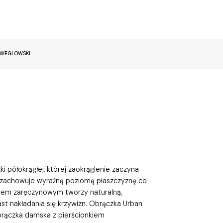
EWEGLOWSKI
i półokrągłej, której zaokrąglenie zaczyna
 zachowuje wyraźną poziomą płaszczyznę co
kiem zaręczynowym tworzy naturalną,
t nakładania się krzywizn. Obrączka Urban
brączka damska z pierścionkiem