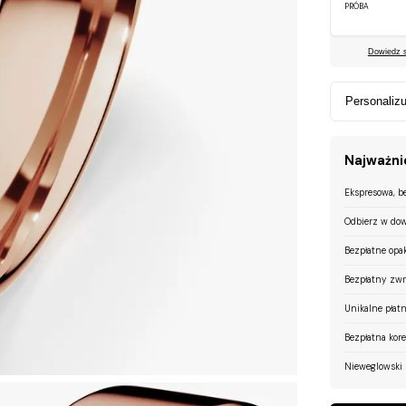
PRÓBA
Dowiedz si
Personalizu
Najważnie
Ekspresowa, b
Odbierz w dow
Bezpłatne opa
Bezpłatny zwr
Unikalne płatn
Bezpłatna kor
Nieweglowski 