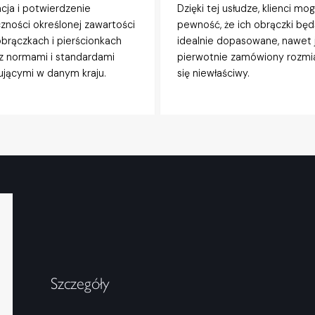
acja i potwierdzenie
Dzięki tej usłudze, klienci mo
zności określonej zawartości
pewność, że ich obrączki będ
obrączkach i pierścionkach
idealnie dopasowane, nawet j
z normami i standardami
pierwotnie zamówiony rozmi
jącymi w danym kraju.
się niewłaściwy.
Szczegóły