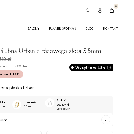
0
SALONY
PLANER SPOTKAŃ
BLOG
KONTAKT
 ślubna Urban z różowego złota 5,5mm
512 zł
sza cena z 30 dni
Wysyłka w 48h
kodem
LATO
ubna płaska Urban
Rodzaj
łota
Szerokość
soczewki
 złoto
5,5mm
Soft touch+
etry