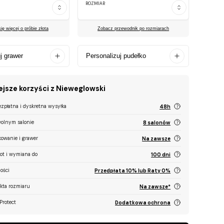
ROZMIAR
ę więcej o próbie złota
Zobacz przewodnik po rozmiarach
j grawer
Personalizuj pudełko
jsze korzyści z Nieweglowski
ezpłatna i dyskretna wysyłka
48h
olnym salonie
8 salonów
kowanie i grawer
Na zawsze
ot i wymiana do
100 dni
ości
Przedpłata 10% lub Raty 0%
ekta rozmiaru
Na zawsze*
Protect
Dodatkowa ochrona