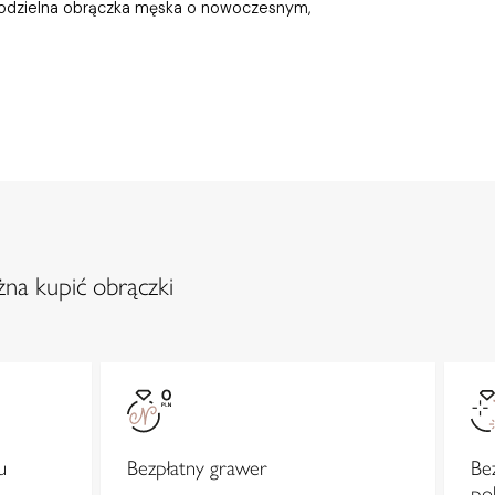
modzielna obrączka męska o nowoczesnym,
na kupić obrączki
u
Bezpłatny grawer
Be
po