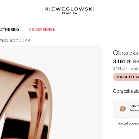
ACTIVE RING
GENDER REVEAL
WEGO ZŁOTA 5,5MM
Obrączka
3 161 zł
3 
3 161 zł -
najniż
2 634 zł
z 
Obrączka śl
Kolor z
Różowe
Zmień param