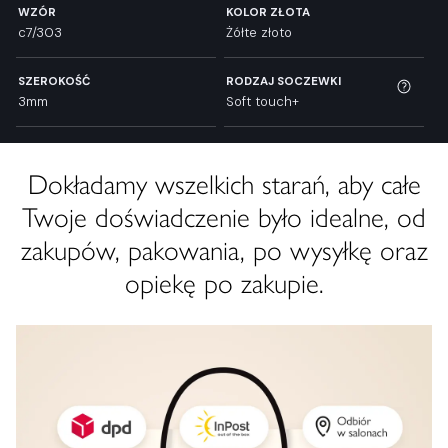
WZÓR
KOLOR ZŁOTA
c7/303
Żółte złoto
SZEROKOŚĆ
RODZAJ SOCZEWKI
3mm
Soft touch+
Dokładamy wszelkich starań, aby całe
Twoje doświadczenie było idealne, od
zakupów, pakowania, po wysyłkę oraz
opiekę po zakupie.