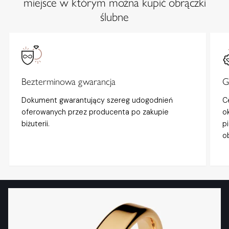
miejsce w którym można kupić obrączki
ślubne
Bezterminowa gwarancja
G
Dokument gwarantujący szereg udogodnień
C
oferowanych przez producenta po zakupie
o
biżuterii.
p
o