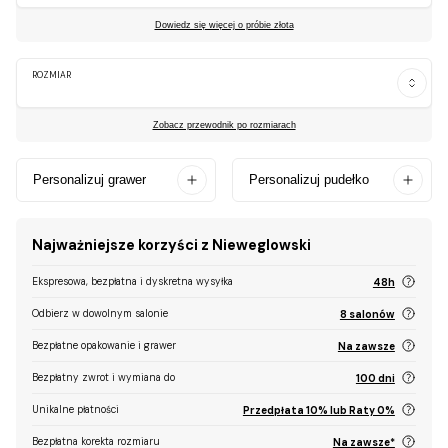
Dowiedz się więcej o próbie złota
ROZMIAR
Zobacz przewodnik po rozmiarach
Personalizuj grawer
Personalizuj pudełko
Najważniejsze korzyści z Nieweglowski
Ekspresowa, bezpłatna i dyskretna wysyłka
48h
Odbierz w dowolnym salonie
8 salonów
Bezpłatne opakowanie i grawer
Na zawsze
Bezpłatny zwrot i wymiana do
100 dni
Unikalne płatności
Przedpłata 10% lub Raty 0%
Bezpłatna korekta rozmiaru
Na zawsze*