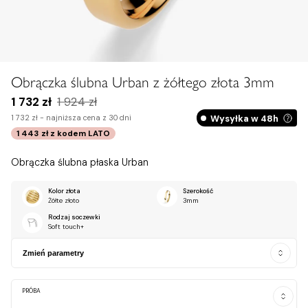
Zobacz na dłoni
Obrączka ślubna Urban z żółtego złota 3mm
1 732 zł
1 924 zł
Wysyłka w 48h
1 732 zł -
najniższa cena z 30 dni
1 443 zł
z kodem
LATO
Obrączka ślubna płaska Urban
Kolor złota
Szerokość
Żółte złoto
3mm
Rodzaj soczewki
Soft touch+
Zmień parametry
PRÓBA