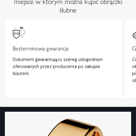
miejsce w którym można kupić obrączki
ślubne
Bezterminowa gwarancja
G
Dokument gwarantujący szereg udogodnień
C
oferowanych przez producenta po zakupie
o
biżuterii.
p
o