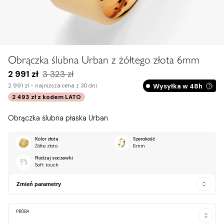
Zobacz na dłoni
Obrączka ślubna Urban z żółtego złota 6mm
2 991 zł
3 323 zł
Wysyłka w 48h
2 991 zł -
najniższa cena z 30 dni
2 493 zł
z kodem
LATO
Obrączka ślubna płaska Urban
Kolor złota
Szerokość
Żółte złoto
6mm
Rodzaj soczewki
Soft touch
Zmień parametry
PRÓBA