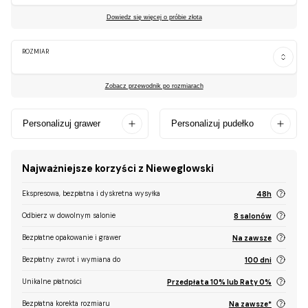
Dowiedz się więcej o próbie złota
ROZMIAR
Zobacz przewodnik po rozmiarach
Personalizuj grawer
Personalizuj pudełko
Najważniejsze korzyści z Nieweglowski
Ekspresowa, bezpłatna i dyskretna wysyłka
48h
Odbierz w dowolnym salonie
8 salonów
Bezpłatne opakowanie i grawer
Na zawsze
Bezpłatny zwrot i wymiana do
100 dni
Unikalne płatności
Przedpłata 10% lub Raty 0%
Bezpłatna korekta rozmiaru
Na zawsze*