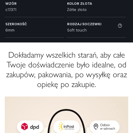
WZÓR
KOLOR ZŁOTA
c7/371
Żółte złoto
SZEROKOŚĆ
RODZAJ SOCZEWKI
6mm
Soft touch
Dokładamy wszelkich starań, aby całe
Twoje doświadczenie było idealne, od
zakupów, pakowania, po wysyłkę oraz
opiekę po zakupie.