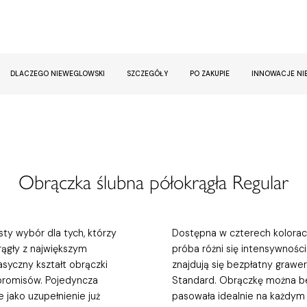
DLACZEGO NIEWEGLOWSKI
SZCZEGÓŁY
PO ZAKUPIE
INNOWACJE NI
Obrączka ślubna półokrągła Regular
ty wybór dla tych, którzy
Dostępna w czterech kolorach
krągły z największym
próba różni się intensywności
syczny kształt obrączki
znajdują się bezpłatny grawe
mpromisów. Pojedyncza
Standard. Obrączkę można b
 jako uzupełnienie już
pasowała idealnie na każdym 