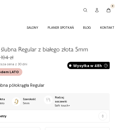
0
SALONY
PLANER SPOTKAŃ
BLOG
KONTAKT
ślubna Regular z białego złota 5mm
 194 zł
ższa cena z 30 dni
Wysyłka w 48h
odem
LATO
bna półokrągła Regular
Rodzaj
łota
Szerokość
soczewki
łoto
5mm
Soft touch+
etry