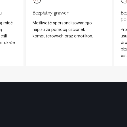
u
Bezpłatny grawer
Be
po
gą mieć
Możliwość spersonalizowanego
ą
napisu za pomocą czcionek
Pro
eśli
komputerowych oraz emotikon.
usu
ar okaże
dro
biż
est