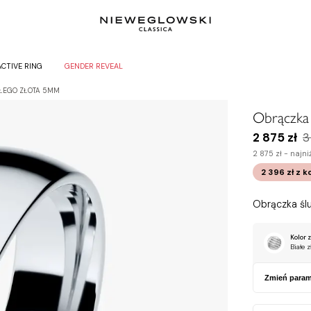
ACTIVE RING
GENDER REVEAL
AŁEGO ZŁOTA 5MM
Obrączka 
2 875 zł
3
2 875 zł -
najni
2 396 zł
z k
Obrączka ślu
Kolor z
Białe z
Zmień param