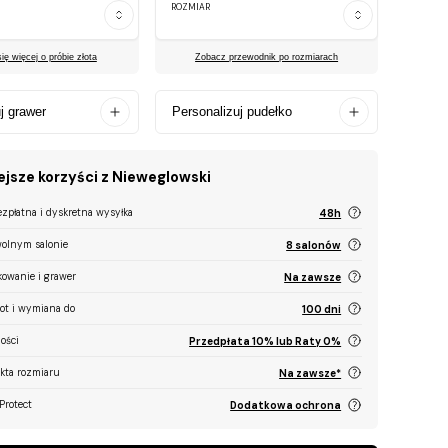
ROZMIAR
ę więcej o próbie złota
Zobacz przewodnik po rozmiarach
j grawer
Personalizuj pudełko
jsze korzyści z Nieweglowski
ezpłatna i dyskretna wysyłka
48h
olnym salonie
8 salonów
kowanie i grawer
Na zawsze
ot i wymiana do
100 dni
ości
Przedpłata 10% lub Raty 0%
ekta rozmiaru
Na zawsze*
Protect
Dodatkowa ochrona