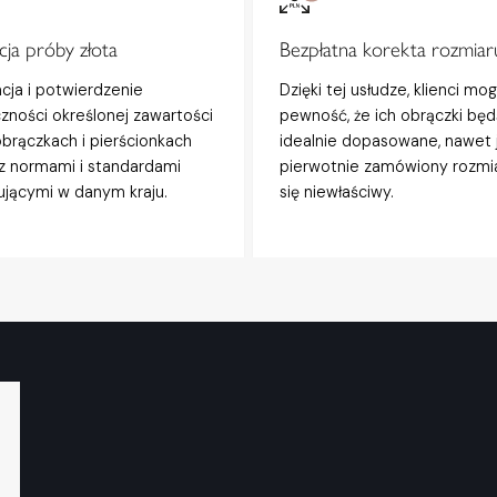
ja próby złota
Bezpłatna korekta rozmiar
acja i potwierdzenie
Dzięki tej usłudze, klienci mo
zności określonej zawartości
pewność, że ich obrączki będ
obrączkach i pierścionkach
idealnie dopasowane, nawet j
z normami i standardami
pierwotnie zamówiony rozmi
jącymi w danym kraju.
się niewłaściwy.