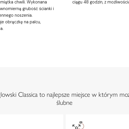
pamiątka chwili. Wykonana
ciągu 48 godzin, z możliwośc
wnomierną grubość ścianki i
iennego noszenia.
je obrączkę na palcu,
a.
owski Classica to najlepsze miejsce w którym moż
ślubne