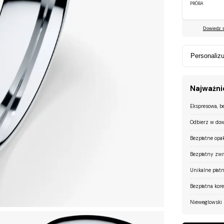
PRÓBA
Dowiedz si
Personalizu
Najważnie
Ekspresowa, b
Odbierz w dow
Bezpłatne opa
Bezpłatny zwr
Unikalne płatn
Bezpłatna kor
Nieweglowski 