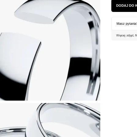
DODAJ DO 
Masz pytania
Więcej zdjęć, f