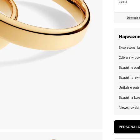
PRÓBA
Dowiedz si
Najważnie
Ekspresowa, b
Odbierz w dow
Bezpłatne opa
Bezpłatny zwr
Unikalne płatn
Bezpłatna kor
Nieweglowski 
PERSONALIZ