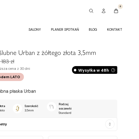
0
SALONY
PLANER SPOTKAŃ
BLOG
KONTAKT
ślubne Urban z żółtego złota 3,5mm
 183 zł
ższa cena z 30 dni
Wysyłka w 48h
odem
LATO
ubna płaska Urban
Rodzaj
łota
Szerokość
soczewki
łoto
3,5mm
Standard
etry