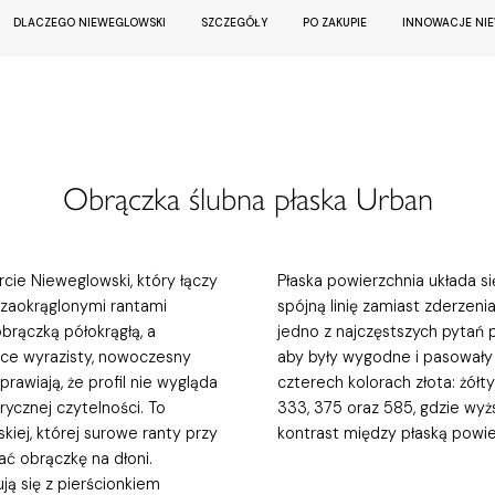
DLACZEGO NIEWEGLOWSKI
SZCZEGÓŁY
PO ZAKUPIE
INNOWACJE NI
Obrączka ślubna płaska Urban
rcie Nieweglowski, który łączy
Płaska powierzchnia układa s
 zaokrąglonymi rantami
spójną linię zamiast zderzen
brączką półokrągłą, a
jedno z najczęstszych pytań 
zce wyrazisty, nowoczesny
aby były wygodne i pasowały
rawiają, że profil nie wygląda
czterech kolorach złota: żół
ycznej czytelności. To
333, 375 oraz 585, gdzie wyż
kiej, której surowe ranty przy
kontrast między płaską powie
ć obrączkę na dłoni.
ą się z pierścionkiem