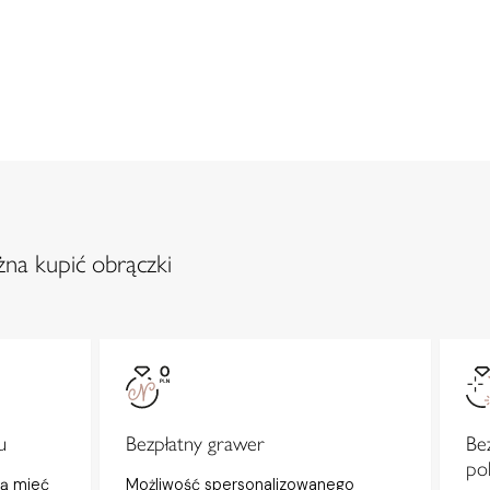
na kupić obrączki
u
Bezpłatny grawer
Be
po
gą mieć
Możliwość spersonalizowanego