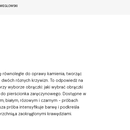
EWEGLOWSKI
ię równolegle do oprawy kamienia, tworząc
ia dwóch różnych krzywizn. To odpowiedź na
przy wyborze obrączki: jaki wybrać obrączki
 do pierścionka zaręczynowego. Dostępne w
tym, białym, różowym i czarnym - próbach
sza próba intensyfikuje barwę i podkreśla
rzchnią,a zaokrąglonymi krawędziami.