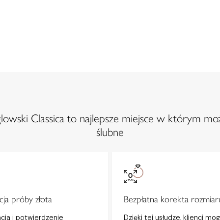
owski Classica to najlepsze miejsce w którym moż
ślubne
ja próby złota
Bezpłatna korekta rozmiar
acja i potwierdzenie
Dzięki tej usłudze, klienci mo