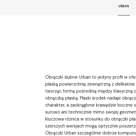
URBAN
Obrączki ślubne Urban to jedyny profil w ofe
płaską powierzchnię zewnętrzną z delikatnie
tworząc formę pośrednią między klasyczną o
obrączką płaską. Płaski środek nadaje obrąc
charakter, a zaokrąglone krawędzie boczne sp
surowo ani technicznie mimo swojej geometr
kluczowa różnica w stosunku do obrączki płas
szerszych wersjach mogą optycznie poszerza
Obrączki Urban szczególnie dobrze komponuj