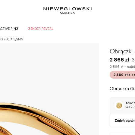
ACTIVE RING
GENDER REVEAL
GO ZŁOTA 3,5MM
Obrączki 
2 866 zł
3
2 866 zł -
najni
2 389 zł
z k
Obrączka śl
Kolor z
Żółte z
Zmień param