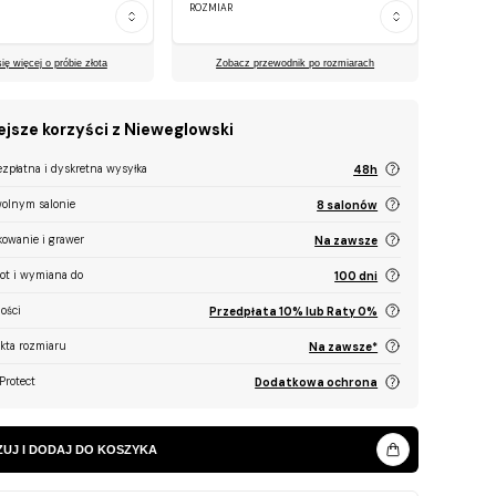
ROZMIAR
ę więcej o próbie złota
Zobacz przewodnik po rozmiarach
jsze korzyści z Nieweglowski
ezpłatna i dyskretna wysyłka
48h
olnym salonie
8 salonów
kowanie i grawer
Na zawsze
ot i wymiana do
100 dni
ości
Przedpłata 10% lub Raty 0%
ekta rozmiaru
Na zawsze*
Protect
Dodatkowa ochrona
UJ I DODAJ DO KOSZYKA