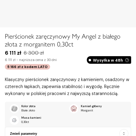
Pierścionek zaręczynowy My Angel z białego
złota z morganitem 0,30ct
6 111 zł
6 300 zł
Wysyłka w 48h
6 111 zł -
najniższa cena z 30 dni
5 166 zł
z kodem
LATO
Klasyczny pierścionek zaręczynowy z kamieniem, osadzony w
czterech łapkach, zapewnia stabilność i wygodę. Ręcznie
wykonany w polskiej pracowni z najwyższą starannością.
Kolor złota
Kamień główny
Białe złoto
Morganit
Masa kamieni
0,30ct
Zmień parametry