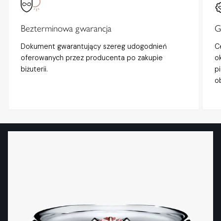
Bezterminowa gwarancja
G
Dokument gwarantujący szereg udogodnień
C
oferowanych przez producenta po zakupie
o
biżuterii.
p
o