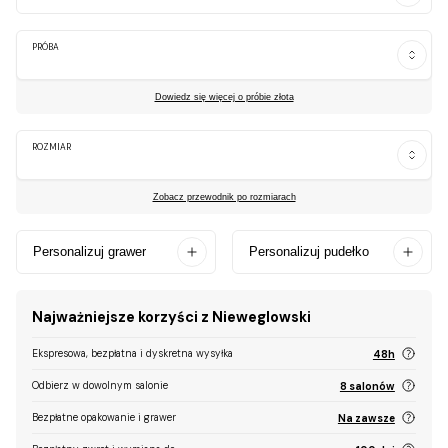
PRÓBA
Dowiedz się więcej o próbie złota
ROZMIAR
Zobacz przewodnik po rozmiarach
Personalizuj grawer
Personalizuj pudełko
Najważniejsze korzyści z Nieweglowski
Ekspresowa, bezpłatna i dyskretna wysyłka
48h
Odbierz w dowolnym salonie
8 salonów
Bezpłatne opakowanie i grawer
Na zawsze