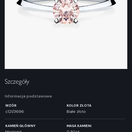
Szczegóły
Informacje podstawowe
WZÓR
KOLOR ZŁOTA
c121/3696
Białe złoto
KAMIEŃ GŁÓWNY
MASA KAMIENI
Morganit
0,30ct