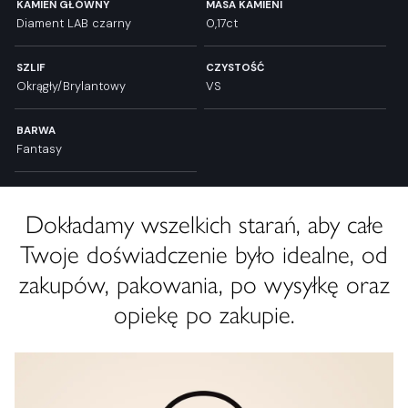
KAMIEŃ GŁÓWNY
MASA KAMIENI
Diament LAB czarny
0,17ct
SZLIF
CZYSTOŚĆ
Okrągły/Brylantowy
VS
BARWA
Fantasy
Dokładamy wszelkich starań, aby całe
Twoje doświadczenie było idealne, od
zakupów, pakowania, po wysyłkę oraz
opiekę po zakupie.