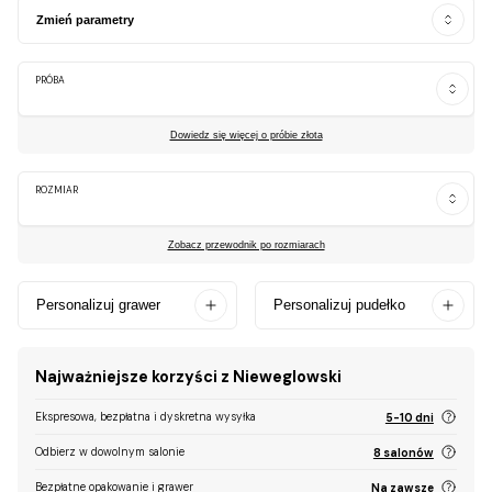
Zmień parametry
PRÓBA
Dowiedz się więcej o próbie złota
ROZMIAR
Zobacz przewodnik po rozmiarach
Personalizuj grawer
Personalizuj pudełko
Najważniejsze korzyści z Nieweglowski
Ekspresowa, bezpłatna i dyskretna wysyłka
5-10 dni
Odbierz w dowolnym salonie
8 salonów
Bezpłatne opakowanie i grawer
Na zawsze