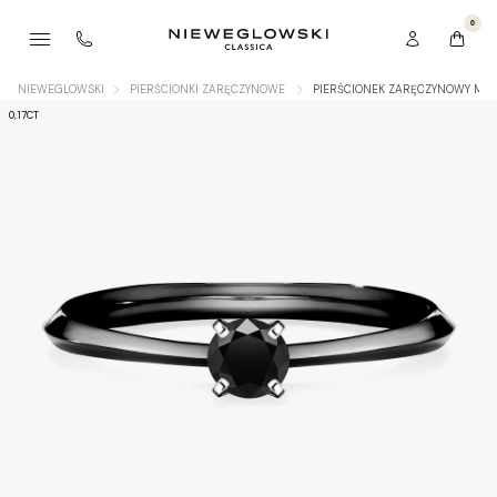
0
NIEWEGLOWSKI
PIERŚCIONKI ZARĘCZYNOWE
PIERŚCIONEK ZARĘCZYNOWY MY 
0,17CT