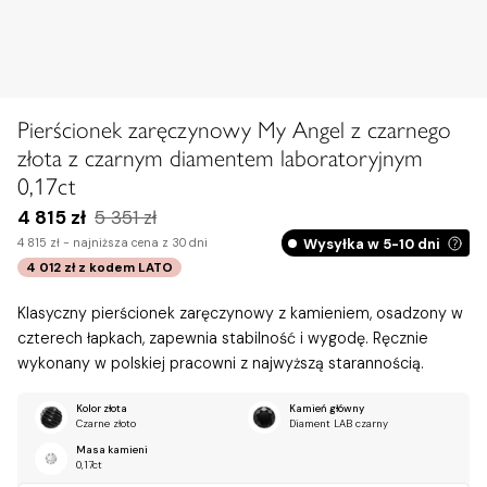
Pierścionek zaręczynowy My Angel z czarnego
złota z czarnym diamentem laboratoryjnym
0,17ct
4 815 zł
5 351 zł
Wysyłka w 5-10 dni
4 815 zł -
najniższa cena z 30 dni
4 012 zł
z kodem
LATO
Klasyczny pierścionek zaręczynowy z kamieniem, osadzony w
czterech łapkach, zapewnia stabilność i wygodę. Ręcznie
wykonany w polskiej pracowni z najwyższą starannością.
Kolor złota
Kamień główny
Czarne złoto
Diament LAB czarny
Masa kamieni
0,17ct