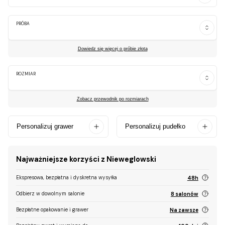
PRÓBA
Dowiedz się więcej o próbie złota
ROZMIAR
Zobacz przewodnik po rozmiarach
Personalizuj grawer
Personalizuj pudełko
Najważniejsze korzyści z Nieweglowski
Ekspresowa, bezpłatna i dyskretna wysyłka
48h
Odbierz w dowolnym salonie
8 salonów
Bezpłatne opakowanie i grawer
Na zawsze