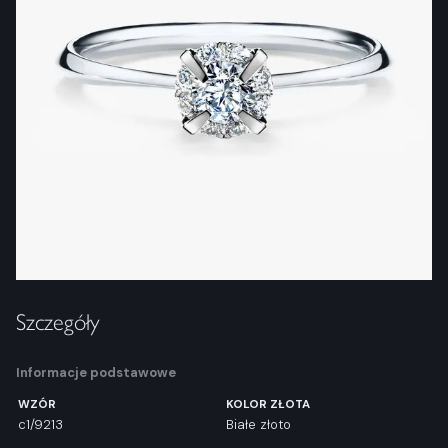
Szczegóły
Informacje podstawowe
WZÓR
KOLOR ZŁOTA
c1/9213
Białe złoto