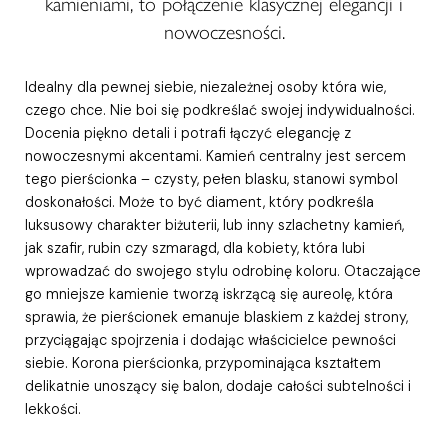
kamieniami, to połączenie klasycznej elegancji i
nowoczesności.
Idealny dla pewnej siebie, niezależnej osoby która wie,
czego chce. Nie boi się podkreślać swojej indywidualności.
Docenia piękno detali i potrafi łączyć elegancję z
nowoczesnymi akcentami. Kamień centralny jest sercem
tego pierścionka – czysty, pełen blasku, stanowi symbol
doskonałości. Może to być diament, który podkreśla
luksusowy charakter biżuterii, lub inny szlachetny kamień,
jak szafir, rubin czy szmaragd, dla kobiety, która lubi
wprowadzać do swojego stylu odrobinę koloru. Otaczające
go mniejsze kamienie tworzą iskrzącą się aureolę, która
sprawia, że pierścionek emanuje blaskiem z każdej strony,
przyciągając spojrzenia i dodając właścicielce pewności
siebie. Korona pierścionka, przypominająca kształtem
delikatnie unoszący się balon, dodaje całości subtelności i
lekkości.