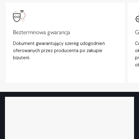
Bezterminowa gwarancja
G
Dokument gwarantujący szereg udogodnień
C
oferowanych przez producenta po zakupie
o
biżuterii.
p
o