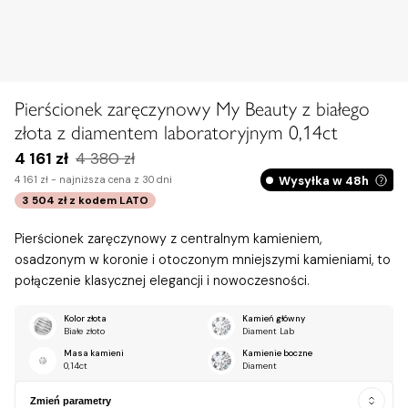
Pierścionek zaręczynowy My Beauty z białego
złota z diamentem laboratoryjnym 0,14ct
4 161 zł
4 380 zł
Wysyłka w 48h
4 161 zł -
najniższa cena z 30 dni
3 504 zł
z kodem
LATO
Pierścionek zaręczynowy z centralnym kamieniem,
osadzonym w koronie i otoczonym mniejszymi kamieniami, to
połączenie klasycznej elegancji i nowoczesności.
Kolor złota
Kamień główny
Białe złoto
Diament Lab
Masa kamieni
Kamienie boczne
0,14ct
Diament
Zmień parametry