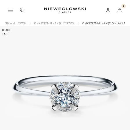
0
NIEWEGLOWSKI
PIERŚCIONKI ZARĘCZYNOWE
PIERŚCIONEK ZARĘCZYNOWY MY B
0,14CT
LAB