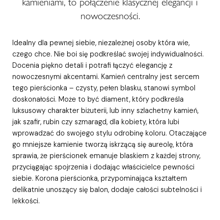
kamieniami, to połączenie klasycznej elegancji i
nowoczesności.
Idealny dla pewnej siebie, niezależnej osoby która wie,
czego chce. Nie boi się podkreślać swojej indywidualności.
Docenia piękno detali i potrafi łączyć elegancję z
nowoczesnymi akcentami. Kamień centralny jest sercem
tego pierścionka – czysty, pełen blasku, stanowi symbol
doskonałości. Może to być diament, który podkreśla
luksusowy charakter biżuterii, lub inny szlachetny kamień,
jak szafir, rubin czy szmaragd, dla kobiety, która lubi
wprowadzać do swojego stylu odrobinę koloru. Otaczające
go mniejsze kamienie tworzą iskrzącą się aureolę, która
sprawia, że pierścionek emanuje blaskiem z każdej strony,
przyciągając spojrzenia i dodając właścicielce pewności
siebie. Korona pierścionka, przypominająca kształtem
delikatnie unoszący się balon, dodaje całości subtelności i
lekkości.