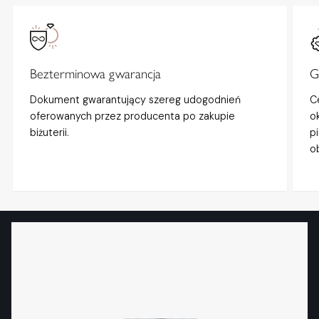
Bezterminowa gwarancja
G
Dokument gwarantujący szereg udogodnień
C
oferowanych przez producenta po zakupie
o
biżuterii.
p
o