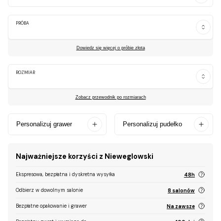
PRÓBA
Dowiedz się więcej o próbie złota
ROZMIAR
Zobacz przewodnik po rozmiarach
Personalizuj grawer
Personalizuj pudełko
Najważniejsze korzyści z Nieweglowski
Ekspresowa, bezpłatna i dyskretna wysyłka
48h
Odbierz w dowolnym salonie
8 salonów
Bezpłatne opakowanie i grawer
Na zawsze