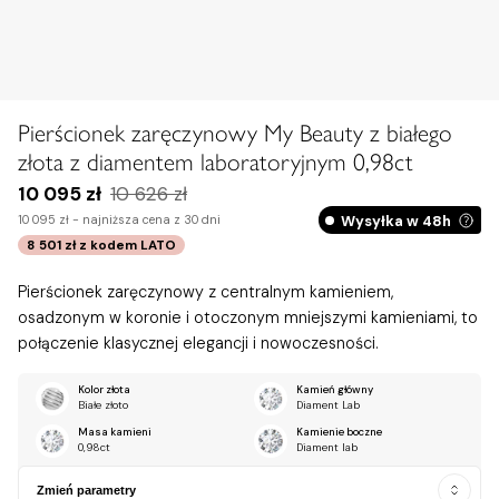
Pierścionek zaręczynowy My Beauty z białego
złota z diamentem laboratoryjnym 0,98ct
10 095 zł
10 626 zł
Wysyłka w 48h
10 095 zł -
najniższa cena z 30 dni
8 501 zł
z kodem
LATO
Pierścionek zaręczynowy z centralnym kamieniem,
osadzonym w koronie i otoczonym mniejszymi kamieniami, to
połączenie klasycznej elegancji i nowoczesności.
Kolor złota
Kamień główny
Białe złoto
Diament Lab
Masa kamieni
Kamienie boczne
0,98ct
Diament lab
Zmień parametry