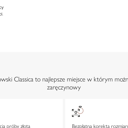
cy
i.
ski Classica to najlepsze miejsce w którym możn
zaręczynowy
ja próby złota
Bezpłatna korekta rozmiar