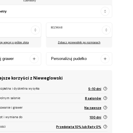
czerwony
etry
ROZMIAR
ę więcej o próbie złota
Zobacz przewodnik po rozmiarach
j grawer
Personalizuj pudełko
jsze korzyści z Nieweglowski
ezpłatna i dyskretna wysyłka
5-10 dni
olnym salonie
8 salonów
kowanie i grawer
Na zawsze
ot i wymiana do
100 dni
ości
Przedpłata 10% lub Raty 0%