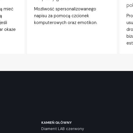
po
gą mieć
Możliwość spersonalizowanego
ą
napisu za pomocą czcionek
Pro
eśli
komputerowych oraz emotikon.
usu
ar okaże
dro
biż
est
KAMIEŃ GŁÓWNY
Diament LAB czerwony