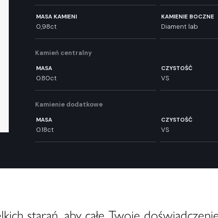
MASA KAMIENI
KAMIENIE BOCZNE
0,98ct
Diament lab
Kamień centralny
MASA
CZYSTOŚĆ
0.80ct
VS
Kamienie dodatkowe
MASA
CZYSTOŚĆ
0.18ct
VS
ich starań, aby całe Twoje doświadczenie