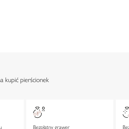
a kupić pierścionek
u
Bezpłatny grawer
Be