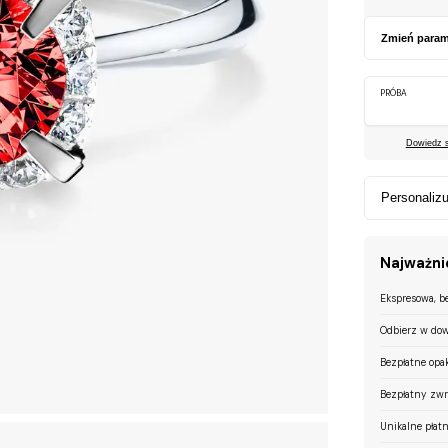
Zmień param
PRÓBA
Dowiedz si
Personalizu
Najważnie
Ekspresowa, b
Odbierz w dow
Bezpłatne opa
Bezpłatny zwr
Unikalne płatn