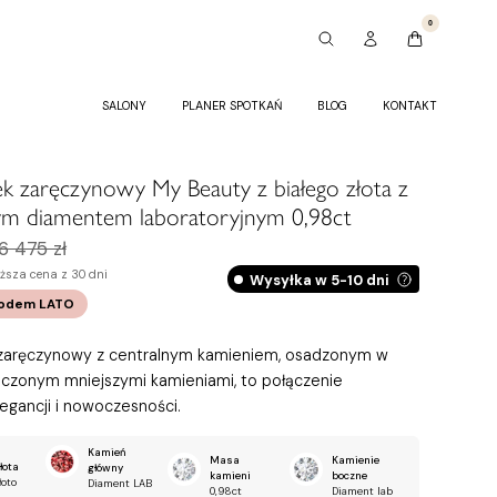
0
SALONY
PLANER SPOTKAŃ
BLOG
KONTAKT
ek zaręczynowy My Beauty z białego złota z
m diamentem laboratoryjnym 0,98ct
16 475 zł
ższa cena z 30 dni
Wysyłka w 5-10 dni
kodem
LATO
 zaręczynowy z centralnym kamieniem, osadzonym w
oczonym mniejszymi kamieniami, to połączenie
legancji i nowoczesności.
Kamień
Masa
Kamienie
łota
główny
kamieni
boczne
łoto
Diament LAB
0,98ct
Diament lab