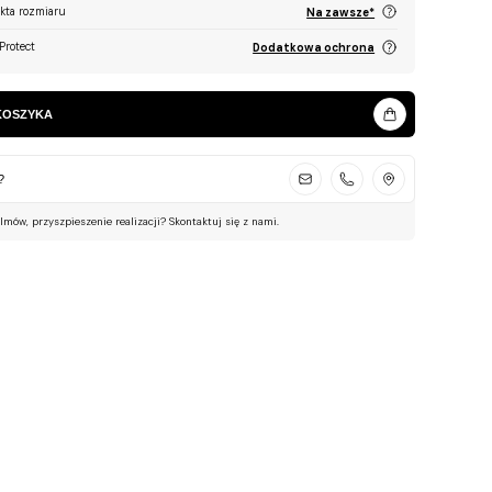
ekta rozmiaru
Na zawsze*
Protect
Dodatkowa ochrona
KOSZYKA
?
ilmów, przyszpieszenie realizacji? Skontaktuj się z nami.