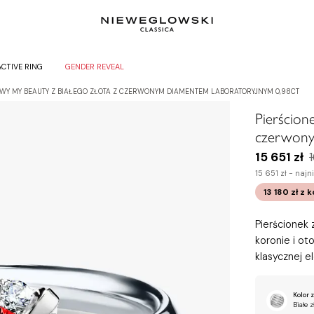
ACTIVE RING
GENDER REVEAL
WY MY BEAUTY Z BIAŁEGO ZŁOTA Z CZERWONYM DIAMENTEM LABORATORYJNYM 0,98CT
Pierścion
czerwony
15 651 zł
15 651 zł -
najni
13 180 zł
z 
Pierścionek
koronie i ot
klasycznej e
Kolor z
Białe z