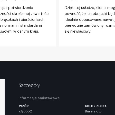
acja i potwierdzenie
Dzięki tej usłudze, klienci mo
zności określonej zawartości
pewność, że ich obrączki będ
obrączkach i pierścionkach
idealnie dopasowane, nawet j
z normami i standardami
pierwotnie zamówiony rozmi
jącymi w danym kraju.
się niewłaściwy.
Szczegóły
Informacje podstawowe
WZÓR
KOLOR ZŁOTA
c1/6552
Białe złoto