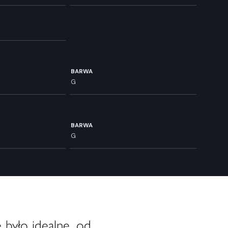
BARWA
G
BARWA
G
 było idealne, od