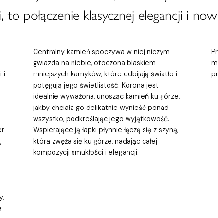
, to połączenie klasycznej elegancji i now
Centralny kamień spoczywa w niej niczym
P
ć
gwiazda na niebie, otoczona blaskiem
m
 i
mniejszych kamyków, które odbijają światło i
p
potęgują jego świetlistość. Korona jest
idealnie wyważona, unosząc kamień ku górze,
jakby chciała go delikatnie wynieść ponad
wszystko, podkreślając jego wyjątkowość.
er
Wspierające ją łapki płynnie łączą się z szyną,
,
która zwęża się ku górze, nadając całej
kompozycji smukłości i elegancji.
y,
e