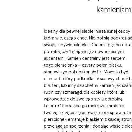
kamieniami
Idealny dla pewnej siebie, niezależnej osoby
która wie, czego chce. Nie boi się podkreśla
swojej indywidualności. Docenia piękno detali
potrafi łączyć elegancję z nowoczesnymi
akcentami. Kamień centralny jest sercem
tego pierścionka – czysty, pełen blasku,
stanowi symbol doskonałości. Może to być
diament, który podkreśla luksusowy charakt
biżuterii, lub inny szlachetny kamień, jak szafir
rubin czy szmaragd, dla kobiety, która lubi
wprowadzać do swojego stylu odrobinę
koloru. Otaczające go mniejsze kamienie
tworzą iskrzącą się aureolę, która sprawia, że
pierścionek emanuje blaskiem z każdej stron
przyciągając spojrzenia i dodając właścicielc