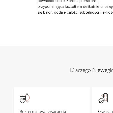
pewności siebie. Korona pierścionka,
przypominająca kształtem delikatnie unoszą
się balon, dodaje całości subtelności i lekkośc
Dlaczego Nieweglow
Bezterminowa gwarancja
Gwaranc