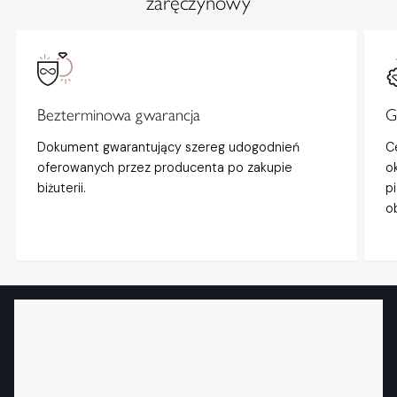
zaręczynowy
Bezterminowa gwarancja
G
Dokument gwarantujący szereg udogodnień
C
oferowanych przez producenta po zakupie
o
biżuterii.
p
o