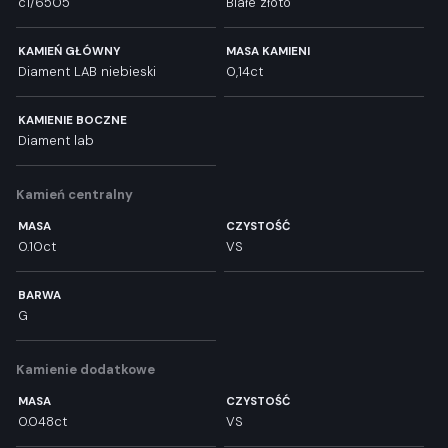
c1/6505
Białe złoto
KAMIEŃ GŁÓWNY
MASA KAMIENI
Diament LAB niebieski
0,14ct
KAMIENIE BOCZNE
Diament lab
Kamień centralny
MASA
CZYSTOŚĆ
0.10ct
VS
BARWA
G
Kamienie dodatkowe
MASA
CZYSTOŚĆ
0.048ct
VS