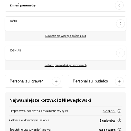
Zmień parametry
PRÓBA
Dowiedz się więcej o próbie złota
ROZMIAR
Zobacz przewodnik po rozmiarach
Personalizuj grawer
Personalizuj pudełko
Najważniejsze korzyści z Nieweglowski
Ekspresowa, bezpłatna i dyskretna wysyłka
5-10 dni
Odbierz w dowolnym salonie
8 salonów
Bezpłatne opakowanie i grawer
Na zawsze