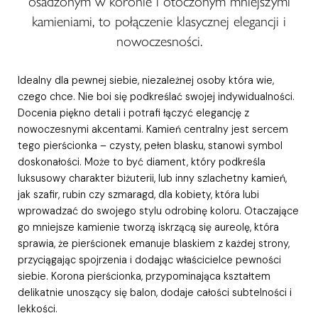
osadzonym w koronie i otoczonym mniejszymi
kamieniami, to połączenie klasycznej elegancji i
nowoczesności.
Idealny dla pewnej siebie, niezależnej osoby która wie,
czego chce. Nie boi się podkreślać swojej indywidualności.
Docenia piękno detali i potrafi łączyć elegancję z
nowoczesnymi akcentami. Kamień centralny jest sercem
tego pierścionka – czysty, pełen blasku, stanowi symbol
doskonałości. Może to być diament, który podkreśla
luksusowy charakter biżuterii, lub inny szlachetny kamień,
jak szafir, rubin czy szmaragd, dla kobiety, która lubi
wprowadzać do swojego stylu odrobinę koloru. Otaczające
go mniejsze kamienie tworzą iskrzącą się aureolę, która
sprawia, że pierścionek emanuje blaskiem z każdej strony,
przyciągając spojrzenia i dodając właścicielce pewności
siebie. Korona pierścionka, przypominająca kształtem
delikatnie unoszący się balon, dodaje całości subtelności i
lekkości.