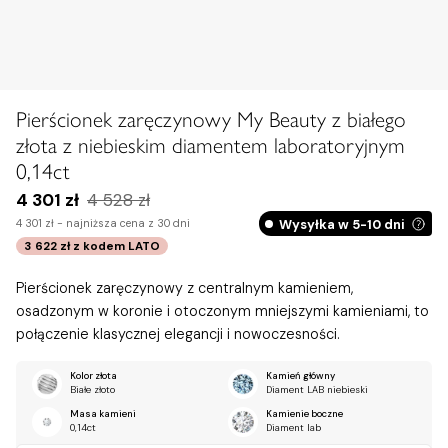
Pierścionek zaręczynowy My Beauty z białego
złota z niebieskim diamentem laboratoryjnym
0,14ct
4 301 zł
4 528 zł
Wysyłka w 5-10 dni
4 301 zł -
najniższa cena z 30 dni
3 622 zł
z kodem
LATO
Pierścionek zaręczynowy z centralnym kamieniem,
osadzonym w koronie i otoczonym mniejszymi kamieniami, to
połączenie klasycznej elegancji i nowoczesności.
Kolor złota
Kamień główny
Białe złoto
Diament LAB niebieski
Masa kamieni
Kamienie boczne
0,14ct
Diament lab