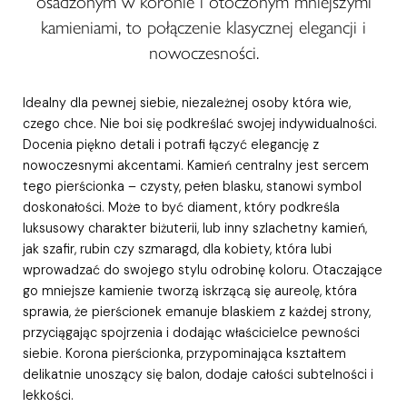
osadzonym w koronie i otoczonym mniejszymi
kamieniami, to połączenie klasycznej elegancji i
nowoczesności.
Idealny dla pewnej siebie, niezależnej osoby która wie,
czego chce. Nie boi się podkreślać swojej indywidualności.
Docenia piękno detali i potrafi łączyć elegancję z
nowoczesnymi akcentami. Kamień centralny jest sercem
tego pierścionka – czysty, pełen blasku, stanowi symbol
doskonałości. Może to być diament, który podkreśla
luksusowy charakter biżuterii, lub inny szlachetny kamień,
jak szafir, rubin czy szmaragd, dla kobiety, która lubi
wprowadzać do swojego stylu odrobinę koloru. Otaczające
go mniejsze kamienie tworzą iskrzącą się aureolę, która
sprawia, że pierścionek emanuje blaskiem z każdej strony,
przyciągając spojrzenia i dodając właścicielce pewności
siebie. Korona pierścionka, przypominająca kształtem
delikatnie unoszący się balon, dodaje całości subtelności i
lekkości.