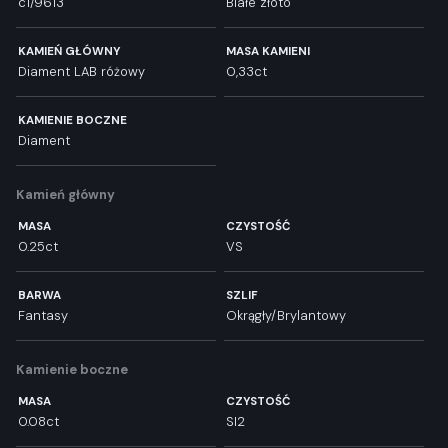
c1/9613
Białe złoto
KAMIEŃ GŁÓWNY
MASA KAMIENI
Diament LAB różowy
0,33ct
KAMIENIE BOCZNE
Diament
Kamień główny
MASA
CZYSTOŚĆ
0.25ct
VS
BARWA
SZLIF
Fantasy
Okrągły/Brylantowy
Kamienie boczne
MASA
CZYSTOŚĆ
0.08ct
SI2