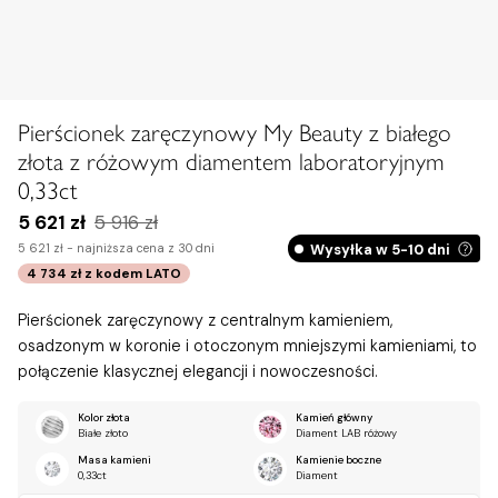
Pierścionek zaręczynowy My Beauty z białego
złota z różowym diamentem laboratoryjnym
0,33ct
5 621 zł
5 916 zł
Wysyłka w 5-10 dni
5 621 zł -
najniższa cena z 30 dni
4 734 zł
z kodem
LATO
Pierścionek zaręczynowy z centralnym kamieniem,
osadzonym w koronie i otoczonym mniejszymi kamieniami, to
połączenie klasycznej elegancji i nowoczesności.
Kolor złota
Kamień główny
Białe złoto
Diament LAB różowy
Masa kamieni
Kamienie boczne
0,33ct
Diament