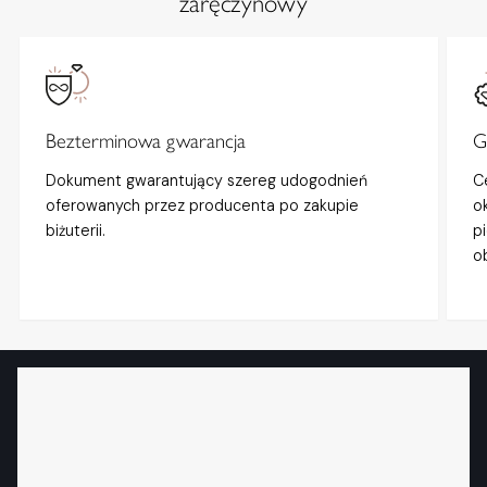
zaręczynowy
Bezterminowa gwarancja
G
Dokument gwarantujący szereg udogodnień
C
oferowanych przez producenta po zakupie
o
biżuterii.
p
o