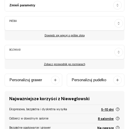
Zmień parametry
PRÓBA
Dowiedz się więcej o próbie złota
ROZMIAR
Zobacz przewodnik po rozmiarach
Personalizuj grawer
Personalizuj pudełko
Najważniejsze korzyści z Nieweglowski
Ekspresowa, bezpłatna i dyskretna wysyłka
5-10 dni
Odbierz w dowolnym salonie
8 salonów
Bezpłatne opakowanie i grawer
Na zawsze