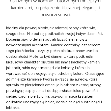
osadzonym w koronie i otoczonym mniejszymi
kamieniami, to połączenie klasycznej elegancji i
nowoczesności.
Idealny dla pewnej siebie, niezależnej osoby która wie,
czego chce. Nie boi się podkreślać swojej indywidualności.
Docenia piękno detali i potrafi łączyć elegancję z
nowoczesnymi akcentami. Kamień centralny jest sercem
tego pierścionka – czysty, pełen blasku, stanowi symbol
doskonałości. Może to być diament, który podkreśla
luksusowy charakter biżuterii, lub inny szlachetny kamień,
jak szafir, rubin czy szmaragd, dla kobiety, która lubi
wprowadzać do swojego stylu odrobinę koloru. Otaczające
go mniejsze kamienie tworzą iskrzącą się aureolę, która
sprawia, że pierścionek emanuje blaskiem z każdej strony,
przyciągając spojrzenia i dodając właścicielce pewności
siebie. Korona pierścionka, przypominająca kształtem
delikatnie unoszący się balon, dodaje całości subtelności i
lekkości.