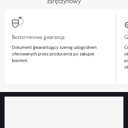
zaręczynowy
Bezterminowa gwarancja
G
Dokument gwarantujący szereg udogodnień
C
oferowanych przez producenta po zakupie
o
biżuterii.
p
o