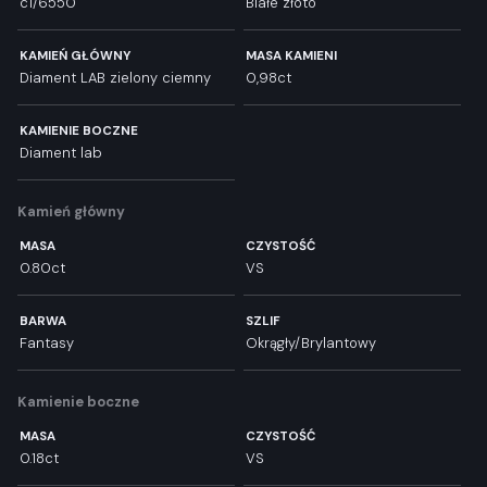
c1/6550
Białe złoto
KAMIEŃ GŁÓWNY
MASA KAMIENI
Diament LAB zielony ciemny
0,98ct
KAMIENIE BOCZNE
Diament lab
Kamień główny
MASA
CZYSTOŚĆ
0.80ct
VS
BARWA
SZLIF
Fantasy
Okrągły/Brylantowy
Kamienie boczne
MASA
CZYSTOŚĆ
0.18ct
VS