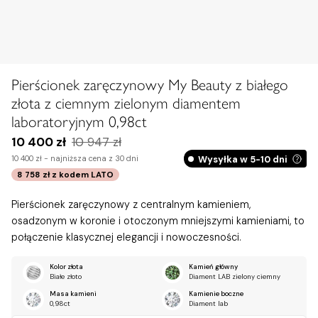
Pierścionek zaręczynowy My Beauty z białego
złota z ciemnym zielonym diamentem
laboratoryjnym 0,98ct
10 400 zł
10 947 zł
Wysyłka w 5-10 dni
10 400 zł -
najniższa cena z 30 dni
8 758 zł
z kodem
LATO
Pierścionek zaręczynowy z centralnym kamieniem,
osadzonym w koronie i otoczonym mniejszymi kamieniami, to
połączenie klasycznej elegancji i nowoczesności.
Kolor złota
Kamień główny
Białe złoto
Diament LAB zielony ciemny
Masa kamieni
Kamienie boczne
0,98ct
Diament lab