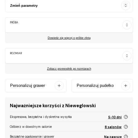
Zmień parametry
PRÓBA
Dowiedz się więcej o próbie złota
ROZMIAR
Zobacz przewodnik po rozmiarach
Personalizuj grawer
Personalizuj pudełko
Najważniejsze korzyści z Nieweglowski
Ekspresowa, bezpłatna i dyskretna wysyłka
5-10 dni
Odbierz w dowolnym salonie
8 salonów
Bezpłatne opakowanie i grawer
Na zawsze