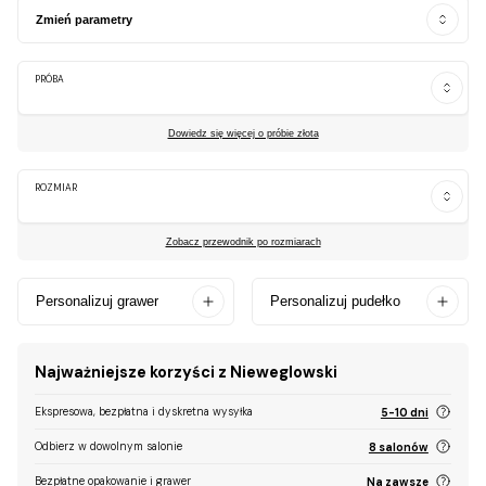
Zmień parametry
PRÓBA
Dowiedz się więcej o próbie złota
ROZMIAR
Zobacz przewodnik po rozmiarach
Personalizuj grawer
Personalizuj pudełko
Najważniejsze korzyści z Nieweglowski
Ekspresowa, bezpłatna i dyskretna wysyłka
5-10 dni
Odbierz w dowolnym salonie
8 salonów
Bezpłatne opakowanie i grawer
Na zawsze