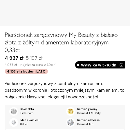
Pierścionek zaręczynowy My Beauty z białego
złota z żółtym diamentem laboratoryjnym
0,33ct
4 937 zł
5 197 zł
Wysyłka w 5-10 dni
4 937 zł -
najniższa cena z 30 dni
4 157 zł
z kodem
LATO
Pierścionek zaręczynowy z centralnym kamieniem,
osadzonym w koronie i otoczonym mniejszymi kamieniami, to
połączenie klasycznej elegancji i nowoczesności.
Kolor złota
Kamień główny
Białe złoto
Diament LAB żółty
Masa kamieni
Kamienie boczne
0,33ct
Diament lab