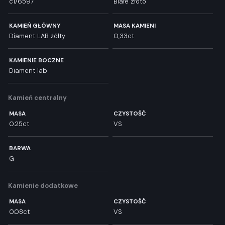
c1/6597
Białe złoto
KAMIEŃ GŁÓWNY
MASA KAMIENI
Diament LAB żółty
0,33ct
KAMIENIE BOCZNE
Diament lab
Kamień centralny
MASA
CZYSTOŚĆ
0.25ct
VS
BARWA
G
Kamienie dodatkowe
MASA
CZYSTOŚĆ
0.08ct
VS