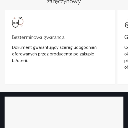
zaręczynowy
Bezterminowa gwarancja
G
Dokument gwarantujący szereg udogodnień
C
oferowanych przez producenta po zakupie
o
biżuterii.
p
o