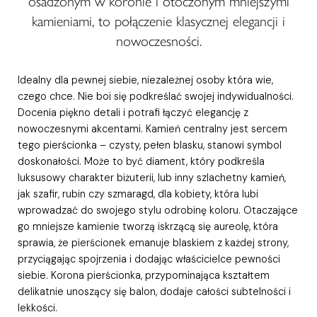
osadzonym w koronie i otoczonym mniejszymi
kamieniami, to połączenie klasycznej elegancji i
nowoczesności.
Idealny dla pewnej siebie, niezależnej osoby która wie,
czego chce. Nie boi się podkreślać swojej indywidualności.
Docenia piękno detali i potrafi łączyć elegancję z
nowoczesnymi akcentami. Kamień centralny jest sercem
tego pierścionka – czysty, pełen blasku, stanowi symbol
doskonałości. Może to być diament, który podkreśla
luksusowy charakter biżuterii, lub inny szlachetny kamień,
jak szafir, rubin czy szmaragd, dla kobiety, która lubi
wprowadzać do swojego stylu odrobinę koloru. Otaczające
go mniejsze kamienie tworzą iskrzącą się aureolę, która
sprawia, że pierścionek emanuje blaskiem z każdej strony,
przyciągając spojrzenia i dodając właścicielce pewności
siebie. Korona pierścionka, przypominająca kształtem
delikatnie unoszący się balon, dodaje całości subtelności i
lekkości.