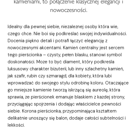
kamieniami, to połączenie klasycznej elegancji i
nowoczesności.
Idealny dla pewnej siebie, niezależnej osoby która wie,
czego chce. Nie boi się podkreślać swojej indywidualności.
Docenia piękno detali i potrafi łączyć elegancję z
nowoczesnymi akcentami. Kamień centralny jest sercem
tego pierścionka – czysty, pełen blasku, stanowi symbol
doskonałości. Może to być diament, który podkreśla
luksusowy charakter biżuterii, lub inny szlachetny kamień,
jak szafir, rubin czy szmaragd, dla kobiety, która lubi
wprowadzać do swojego stylu odrobinę koloru. Otaczające
go mniejsze kamienie tworzą iskrzącą się aureolę, która
sprawia, że pierścionek emanuje blaskiem z każdej strony,
przyciągając spojrzenia i dodając właścicielce pewności
siebie. Korona pierścionka, przypominająca kształtem
delikatnie unoszący się balon, dodaje całości subtelności i
lekkości.