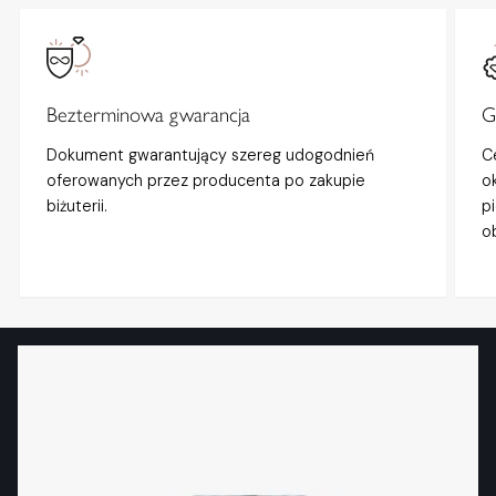
Bezterminowa gwarancja
G
Dokument gwarantujący szereg udogodnień
C
oferowanych przez producenta po zakupie
o
biżuterii.
p
o