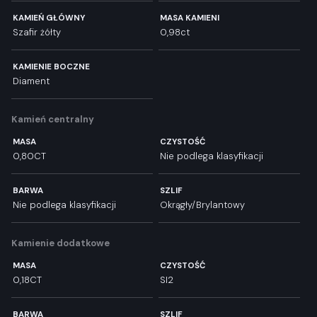
KAMIEŃ GŁÓWNY
MASA KAMIENI
Szafir żółty
0,98ct
KAMIENIE BOCZNE
Diament
Kamień centralny
MASA
CZYSTOŚĆ
0,80CT
Nie podlega klasyfikacji
BARWA
SZLIF
Nie podlega klasyfikacji
Okrągły/Brylantowy
Kamienie dodatkowe
MASA
CZYSTOŚĆ
0,18CT
SI2
BARWA
SZLIF