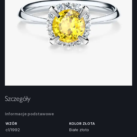
Szczegóły
Informacje podstawowe
WZÓR
KOLOR ZŁOTA
c1/1992
Białe złoto