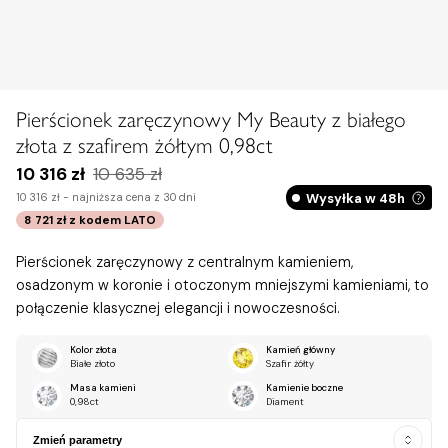
Pierścionek zaręczynowy My Beauty z białego
złota z szafirem żółtym 0,98ct
10 316 zł
10 635 zł
Wysyłka w 48h
10 316 zł -
najniższa cena z 30 dni
8 721 zł
z kodem
LATO
Pierścionek zaręczynowy z centralnym kamieniem,
osadzonym w koronie i otoczonym mniejszymi kamieniami, to
połączenie klasycznej elegancji i nowoczesności.
Kolor złota
Kamień główny
Białe złoto
Szafir żółty
Masa kamieni
Kamienie boczne
0,98ct
Diament
Zmień parametry