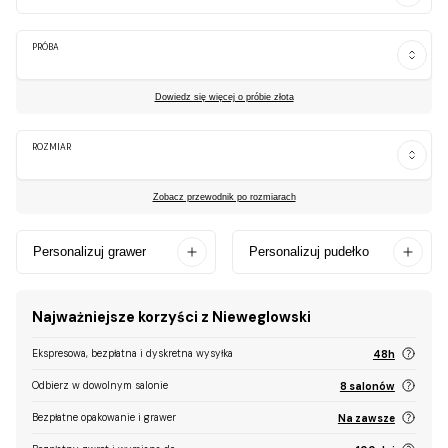
PRÓBA
Dowiedz się więcej o próbie złota
ROZMIAR
Zobacz przewodnik po rozmiarach
Personalizuj grawer
Personalizuj pudełko
Najważniejsze korzyści z Nieweglowski
Ekspresowa, bezpłatna i dyskretna wysyłka
48h
Odbierz w dowolnym salonie
8 salonów
Bezpłatne opakowanie i grawer
Na zawsze