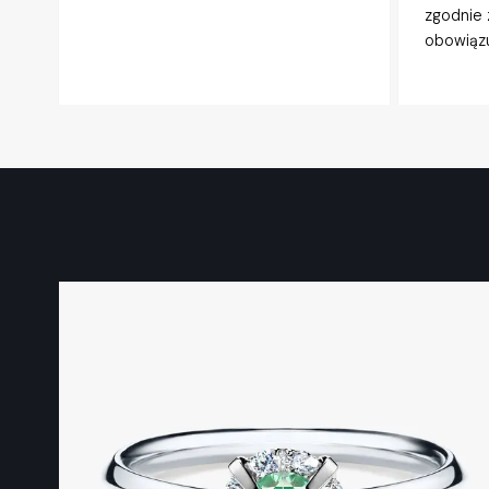
zgodnie 
obowiązu