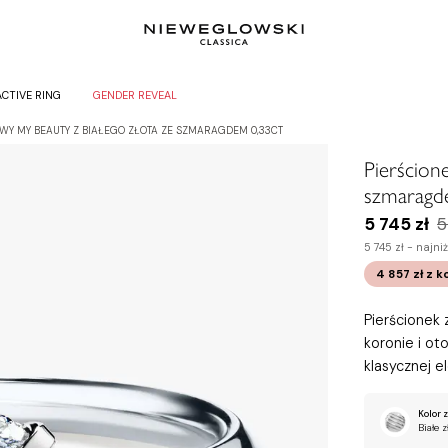
ACTIVE RING
GENDER REVEAL
WY MY BEAUTY Z BIAŁEGO ZŁOTA ZE SZMARAGDEM 0,33CT
Pierścion
szmaragd
5 745 zł
5
5 745 zł -
najni
4 857 zł
z k
Pierścionek
koronie i ot
klasycznej e
Kolor z
Białe z