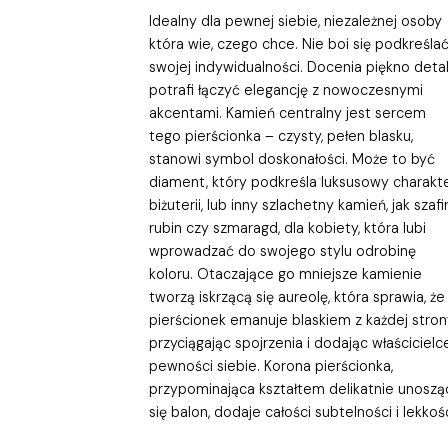
Idealny dla pewnej siebie, niezależnej osoby
która wie, czego chce. Nie boi się podkreśla
swojej indywidualności. Docenia piękno detali
potrafi łączyć elegancję z nowoczesnymi
akcentami. Kamień centralny jest sercem
tego pierścionka – czysty, pełen blasku,
stanowi symbol doskonałości. Może to być
diament, który podkreśla luksusowy charakt
biżuterii, lub inny szlachetny kamień, jak szafir
rubin czy szmaragd, dla kobiety, która lubi
wprowadzać do swojego stylu odrobinę
koloru. Otaczające go mniejsze kamienie
tworzą iskrzącą się aureolę, która sprawia, że
pierścionek emanuje blaskiem z każdej stron
przyciągając spojrzenia i dodając właścicielc
pewności siebie. Korona pierścionka,
przypominająca kształtem delikatnie unoszą
się balon, dodaje całości subtelności i lekkośc