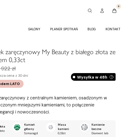
0
SALONY
PLANER SPOTKAŃ
BLOG
KONTAKT
ek zaręczynowy My Beauty z białego złota ze
em 0,33ct
 922 zł
ższa cena z 30 dni
Wysyłka w 48h
odem
LATO
 zaręczynowy z centralnym kamieniem, osadzonym w
oczonym mniejszymi kamieniami, to połączenie
legancji i nowoczesności.
Kamień
Masa
Kamienie
łota
główny
kamieni
boczne
łoto
Szmaragd
0,33ct
Diament lab