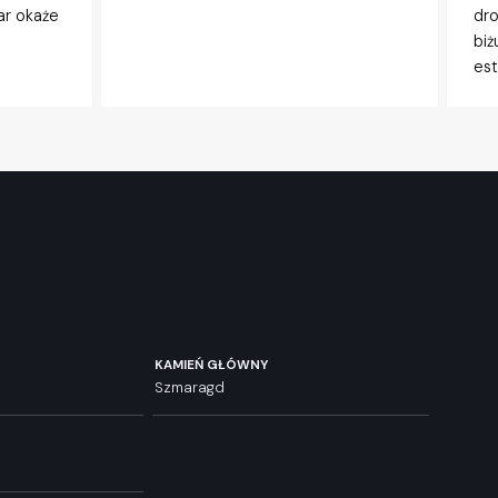
ar okaże
dro
biż
est
KAMIEŃ GŁÓWNY
Szmaragd