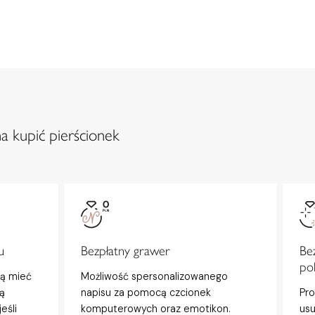
a kupić pierścionek
u
Bezpłatny grawer
Be
po
gą mieć
Możliwość spersonalizowanego
ą
napisu za pomocą czcionek
Pro
eśli
komputerowych oraz emotikon.
usu