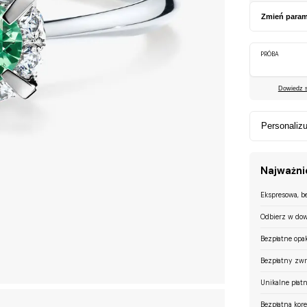
Zmień param
PRÓBA
Dowiedz si
Personalizu
Najważnie
Ekspresowa, b
Odbierz w dow
Bezpłatne opa
Bezpłatny zwr
Unikalne płatn
Bezpłatna kor