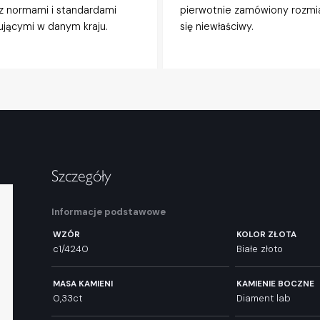
z normami i standardami
pierwotnie zamówiony rozmi
jącymi w danym kraju.
się niewłaściwy.
Szczegóły
Informacje podstawowe
WZÓR
KOLOR ZŁOTA
c1/4240
Białe złoto
MASA KAMIENI
KAMIENIE BOCZNE
0,33ct
Diament lab