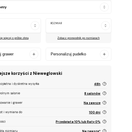
etry
ROZMIAR
ę więcej o próbie złota
Zobacz przewodnik po rozmiarach
j grawer
Personalizuj pudełko
jsze korzyści z Nieweglowski
ezpłatna i dyskretna wysyłka
48h
olnym salonie
8 salonów
kowanie i grawer
Na zawsze
ot i wymiana do
100 dni
ości
Przedpłata 10% lub Raty 0%
ekta rozmiaru
Na zawsze*