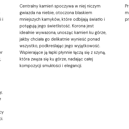
Centralny kamień spoczywa w niej niczym
P
ć
gwiazda na niebie, otoczona blaskiem
m
 i
mniejszych kamyków, które odbijają światło i
p
potęgują jego świetlistość. Korona jest
idealnie wyważona, unosząc kamień ku górze,
jakby chciała go delikatnie wynieść ponad
wszystko, podkreślając jego wyjątkowość.
er
Wspierające ją łapki płynnie łączą się z szyną,
,
która zwęża się ku górze, nadając całej
kompozycji smukłości i elegancji.
y,
e
cy
i.