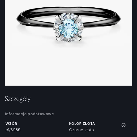
Szczegóły
Informacje podstawowe
WZÓR
KOLOR ZŁOTA
c1/3985
Czarne złoto