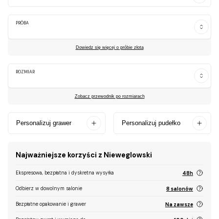
PRÓBA
Dowiedz się więcej o próbie złota
ROZMIAR
Zobacz przewodnik po rozmiarach
Personalizuj grawer
Personalizuj pudełko
Najważniejsze korzyści z Nieweglowski
Ekspresowa, bezpłatna i dyskretna wysyłka
48h
Odbierz w dowolnym salonie
8 salonów
Bezpłatne opakowanie i grawer
Na zawsze