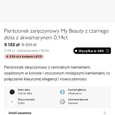
Pierścionek zaręczynowy My Beauty z czarnego
złota z akwamarynem 0,14ct
5 133 zł
5 291 zł
Wysyłka w 48h
5 133 zł -
najniższa cena z 30 dni
4 339 zł
z kodem
LATO
Pierścionek zaręczynowy z centralnym kamieniem,
osadzonym w koronie i otoczonym mniejszymi kamieniami, to
połączenie klasycznej elegancji i nowoczesności.
Kolor złota
Kamień główny
Czarne złoto
Akwamaryn
Masa kamieni
Kamienie boczne
0,14ct
Diament
Zmień parametry