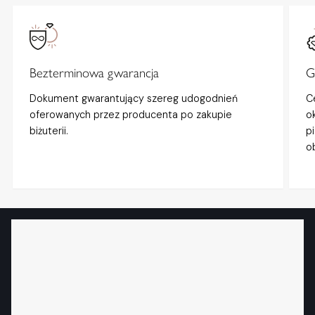
Bezterminowa gwarancja
G
Dokument gwarantujący szereg udogodnień
C
oferowanych przez producenta po zakupie
o
biżuterii.
p
o