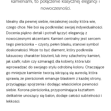
kamieniami, to połączenie klasycznej elegancji i
nowoczesności.
Idealny dla pewnej siebie, niezależnej osoby która wie,
czego chce. Nie boi się podkreślać swojej indywidualności.
Docenia piękno detali i potrafi łączyć elegancję z
nowoczesnymi akcentami. Kamień centralny jest sercem
tego pierścionka – czysty, pełen blasku, stanowi symbol
doskonałości. Może to być diament, który podkreśla
luksusowy charakter biżuterii, lub inny szlachetny kamień,
jak szafir, rubin czy szmaragd, dla kobiety, która lubi
wprowadzać do swojego stylu odrobinę koloru. Otaczające
go mniejsze kamienie tworzą iskrzącą się aureolę, która
sprawia, że pierścionek emanuje blaskiem z każdej strony,
przyciągając spojrzenia i dodając właścicielce pewności
siebie. Korona pierścionka, przypominająca kształtem
delikatnie unoszący się balon, dodaje całości subtelności i
lekkości.