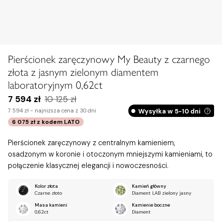
Pierścionek zaręczynowy My Beauty z czarnego
złota z jasnym zielonym diamentem
laboratoryjnym 0,62ct
7 594 zł
10 125 zł
Wysyłka w 5-10 dni
7 594 zł -
najniższa cena z 30 dni
6 075 zł
z kodem
LATO
Pierścionek zaręczynowy z centralnym kamieniem,
osadzonym w koronie i otoczonym mniejszymi kamieniami, to
połączenie klasycznej elegancji i nowoczesności.
Kolor złota
Kamień główny
Czarne złoto
Diament LAB zielony jasny
Masa kamieni
Kamienie boczne
0,62ct
Diament