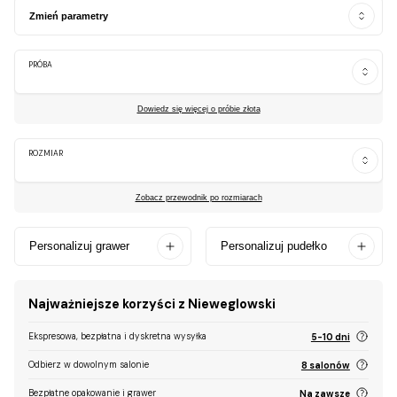
Zmień parametry
PRÓBA
Dowiedz się więcej o próbie złota
ROZMIAR
Zobacz przewodnik po rozmiarach
Personalizuj grawer
Personalizuj pudełko
Najważniejsze korzyści z Nieweglowski
Ekspresowa, bezpłatna i dyskretna wysyłka
5-10 dni
Odbierz w dowolnym salonie
8 salonów
Bezpłatne opakowanie i grawer
Na zawsze