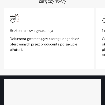
zaręczynowy
Bezterminowa gwarancja
G
Dokument gwarantujący szereg udogodnień
C
oferowanych przez producenta po zakupie
o
biżuterii.
p
o