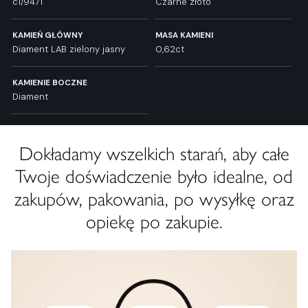
c1/9471
Czarne złoto
KAMIEŃ GŁÓWNY
MASA KAMIENI
Diament LAB zielony jasny
0,62ct
KAMIENIE BOCZNE
Diament
Dokładamy wszelkich starań, aby całe
Twoje doświadczenie było idealne, od
zakupów, pakowania, po wysyłkę oraz
opiekę po zakupie.