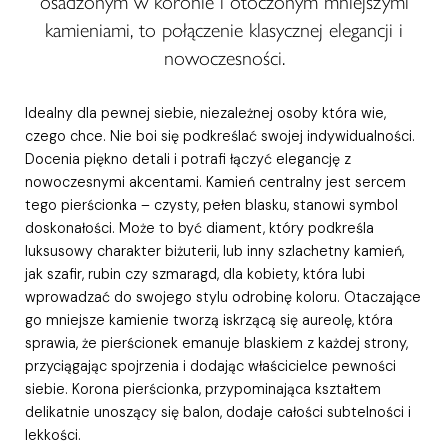
osadzonym w koronie i otoczonym mniejszymi
kamieniami, to połączenie klasycznej elegancji i
nowoczesności.
Idealny dla pewnej siebie, niezależnej osoby która wie,
czego chce. Nie boi się podkreślać swojej indywidualności.
Docenia piękno detali i potrafi łączyć elegancję z
nowoczesnymi akcentami. Kamień centralny jest sercem
tego pierścionka – czysty, pełen blasku, stanowi symbol
doskonałości. Może to być diament, który podkreśla
luksusowy charakter biżuterii, lub inny szlachetny kamień,
jak szafir, rubin czy szmaragd, dla kobiety, która lubi
wprowadzać do swojego stylu odrobinę koloru. Otaczające
go mniejsze kamienie tworzą iskrzącą się aureolę, która
sprawia, że pierścionek emanuje blaskiem z każdej strony,
przyciągając spojrzenia i dodając właścicielce pewności
siebie. Korona pierścionka, przypominająca kształtem
delikatnie unoszący się balon, dodaje całości subtelności i
lekkości.