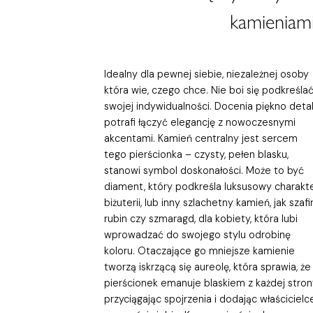
kamieniami
Idealny dla pewnej siebie, niezależnej osoby
która wie, czego chce. Nie boi się podkreśla
swojej indywidualności. Docenia piękno detali
potrafi łączyć elegancję z nowoczesnymi
akcentami. Kamień centralny jest sercem
tego pierścionka – czysty, pełen blasku,
stanowi symbol doskonałości. Może to być
diament, który podkreśla luksusowy charakt
biżuterii, lub inny szlachetny kamień, jak szafir
rubin czy szmaragd, dla kobiety, która lubi
wprowadzać do swojego stylu odrobinę
koloru. Otaczające go mniejsze kamienie
tworzą iskrzącą się aureolę, która sprawia, że
pierścionek emanuje blaskiem z każdej stron
przyciągając spojrzenia i dodając właścicielc