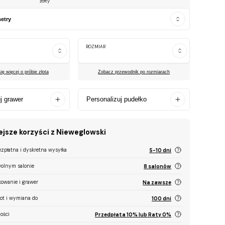
żółty
etry
ROZMIAR
ę więcej o próbie złota
Zobacz przewodnik po rozmiarach
j grawer
Personalizuj pudełko
jsze korzyści z Nieweglowski
ezpłatna i dyskretna wysyłka
5-10 dni
olnym salonie
8 salonów
kowanie i grawer
Na zawsze
ot i wymiana do
100 dni
ości
Przedpłata 10% lub Raty 0%