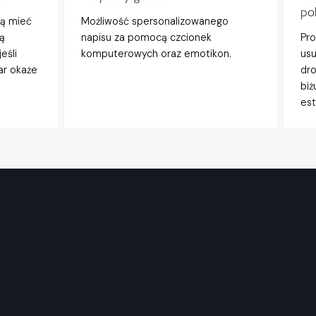
po
gą mieć
Możliwość spersonalizowanego
ą
napisu za pomocą czcionek
Pro
eśli
komputerowych oraz emotikon.
usu
ar okaże
dro
biż
est