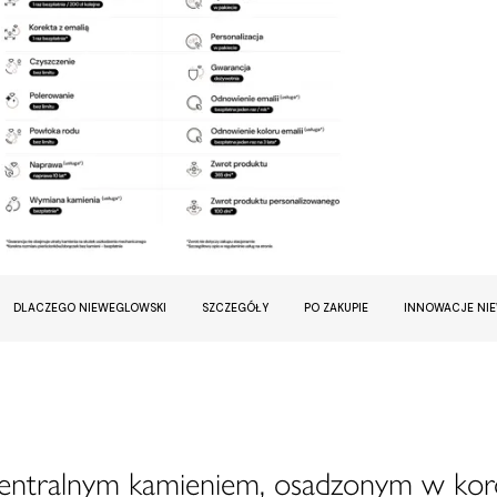
DLACZEGO NIEWEGLOWSKI
SZCZEGÓŁY
PO ZAKUPIE
INNOWACJE NI
centralnym kamieniem, osadzonym w kor