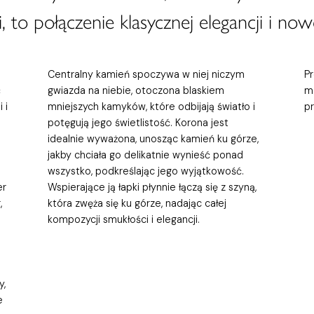
, to połączenie klasycznej elegancji i now
Centralny kamień spoczywa w niej niczym
P
ć
gwiazda na niebie, otoczona blaskiem
m
 i
mniejszych kamyków, które odbijają światło i
p
potęgują jego świetlistość. Korona jest
idealnie wyważona, unosząc kamień ku górze,
jakby chciała go delikatnie wynieść ponad
wszystko, podkreślając jego wyjątkowość.
er
Wspierające ją łapki płynnie łączą się z szyną,
,
która zwęża się ku górze, nadając całej
kompozycji smukłości i elegancji.
y,
e