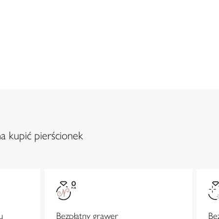
a kupić pierścionek
u
Bezpłatny grawer
Be