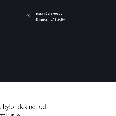
KAMIEŃ GŁÓWNY
Diament LAB żółty
 było idealne, od
zakupie.