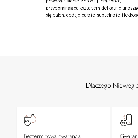
pewności siebie. Korona pierścionka,
przypominająca kształtem delikatnie unoszą
się balon, dodaje całości subtelności i lekkośc
Dlaczego Nieweglow
Bezterminowa gwarancja
Gwaranc