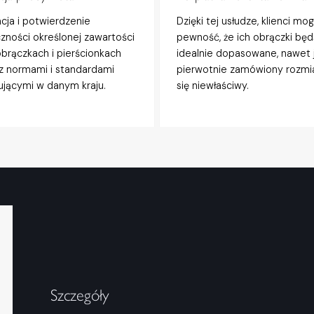
acja i potwierdzenie
Dzięki tej usłudze, klienci mo
zności określonej zawartości
pewność, że ich obrączki będ
obrączkach i pierścionkach
idealnie dopasowane, nawet j
z normami i standardami
pierwotnie zamówiony rozmi
jącymi w danym kraju.
się niewłaściwy.
Szczegóły