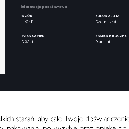
Informacje podstawowe
WZÓR
KOLOR ZŁOTA
c1/9411
Czarne złoto
MASA KAMIENI
KAMIENIE BOCZNE
0,33ct
Diament
ich starań, aby całe Twoje doświadczenie
, pakowania, po wysyłkę oraz opiekę po 