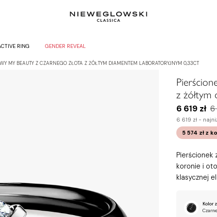
ACTIVE RING
GENDER REVEAL
WY MY BEAUTY Z CZARNEGO ZŁOTA Z ŻÓŁTYM DIAMENTEM LABORATORYJNYM 0,33CT
Pierścion
z żółtym 
6 619 zł
6
6 619 zł -
najni
5 574 zł
z k
Pierścionek
koronie i ot
klasycznej e
Kolor z
Czarne