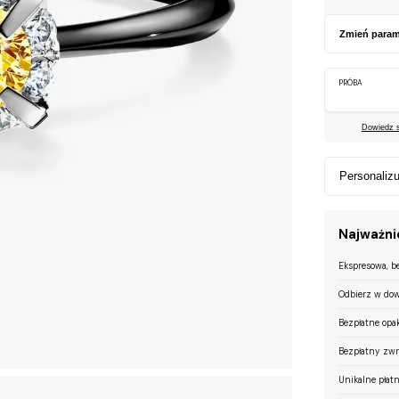
Zmień param
PRÓBA
Dowiedz si
Personalizu
Najważnie
Ekspresowa, b
Odbierz w dow
Bezpłatne opa
Bezpłatny zwr
Unikalne płatn