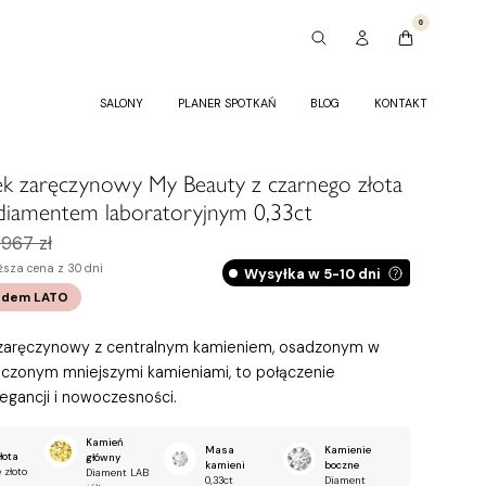
0
SALONY
PLANER SPOTKAŃ
BLOG
KONTAKT
ek zaręczynowy My Beauty z czarnego złota
diamentem laboratoryjnym 0,33ct
 967 zł
ższa cena z 30 dni
Wysyłka w 5-10 dni
odem
LATO
 zaręczynowy z centralnym kamieniem, osadzonym w
oczonym mniejszymi kamieniami, to połączenie
legancji i nowoczesności.
Kamień
Masa
Kamienie
łota
główny
kamieni
boczne
 złoto
Diament LAB
0,33ct
Diament