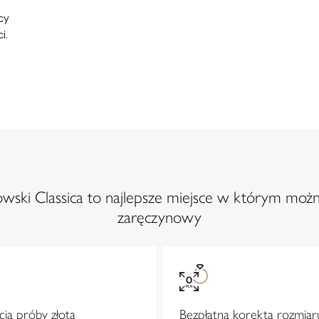
cy
i.
ski Classica to najlepsze miejsce w którym możn
zaręczynowy
ja próby złota
Bezpłatna korekta rozmiar