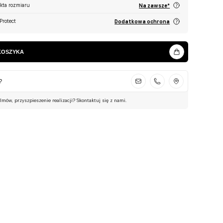
ekta rozmiaru
Na zawsze*
Protect
Dodatkowa ochrona
KOSZYKA
?
ilmów, przyszpieszenie realizacji? Skontaktuj się z nami.