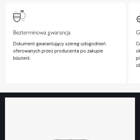
Bezterminowa gwarancja
G
Dokument gwarantujący szereg udogodnień
C
oferowanych przez producenta po zakupie
o
biżuterii.
p
o