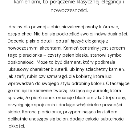
kamieniami, to połączenie klasycznej elegancji i
nowoczesności.
Idealny dla pewnej siebie, niezależnej osoby która wie,
czego chce. Nie boi się podkreślać swojej indywidualności.
Docenia piękno detali i potrafi łączyć elegancję z
nowoczesnymi akcentami. Kamień centralny jest sercem
tego pierścionka – czysty, pełen blasku, stanowi symbol
doskonałości. Może to być diament, który podkreśla
luksusowy charakter biżuterii, lub inny szlachetny kamień,
jak szafir, rubin czy szmaragd, dla kobiety, która lubi
wprowadzać do swojego stylu odrobinę koloru. Otaczające
go mniejsze kamienie tworzą iskrzącą się aureolę, która
sprawia, że pierścionek emanuje blaskiem z każdej strony,
przyciągając spojrzenia i dodając właścicielce pewności
siebie. Korona pierścionka, przypominająca kształtem
delikatnie unoszący się balon, dodaje całości subtelności i
lekkości.