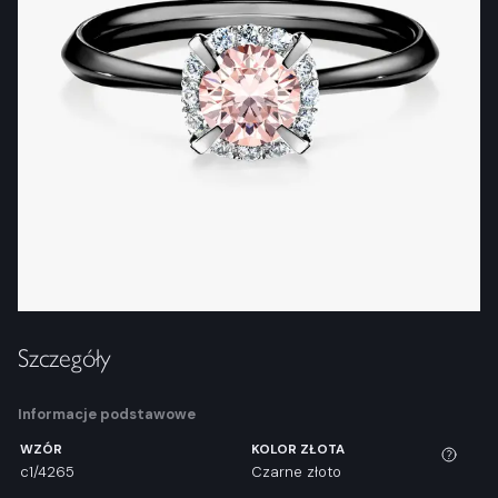
Szczegóły
Informacje podstawowe
WZÓR
KOLOR ZŁOTA
c1/4265
Czarne złoto