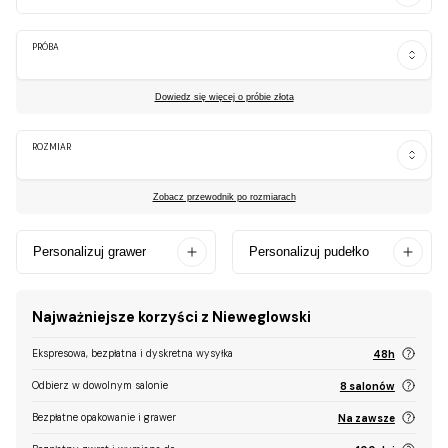
PRÓBA
Dowiedz się więcej o próbie złota
ROZMIAR
Zobacz przewodnik po rozmiarach
Personalizuj grawer
Personalizuj pudełko
Najważniejsze korzyści z Nieweglowski
Ekspresowa, bezpłatna i dyskretna wysyłka
48h
Odbierz w dowolnym salonie
8 salonów
Bezpłatne opakowanie i grawer
Na zawsze