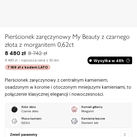
Pierścionek zaręczynowy My Beauty z czarnego
złota z morganitem 0,62ct
8 480 zł
8 742 zł
Wysyłka w 48h
8 480 zł -
najniższa cena z 30 dni
7 169 zł
z kodem
LATO
Pierścionek zaręczynowy z centralnym kamieniem,
osadzonym w koronie i otoczonym mniejszymi kamieniami, to
połączenie klasycznej elegancji i nowoczesności.
Kolor złota
Kamień główny
Czarne złoto
Morganit
Masa kamieni
Kamienie boczne
0,62ct
Diament lab
Zmień parametry