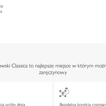
cy
i.
ski Classica to najlepsze miejsce w którym możn
zaręczynowy
ja próby złota
Bezpłatna korekta rozmiar