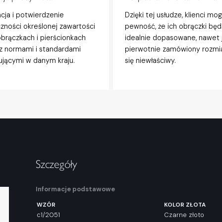
acja i potwierdzenie
Dzięki tej usłudze, klienci mo
zności określonej zawartości
pewność, że ich obrączki będ
obrączkach i pierścionkach
idealnie dopasowane, nawet j
z normami i standardami
pierwotnie zamówiony rozmi
jącymi w danym kraju.
się niewłaściwy.
Szczegóły
Informacje podstawowe
WZÓR
KOLOR ZŁOTA
c1/2051
Czarne złoto