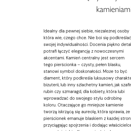
kamieniami
Idealny dla pewnej siebie, niezależnej osoby
która wie, czego chce. Nie boi się podkreśla
swojej indywidualności. Docenia piękno detali
potrafi łączyć elegancję z nowoczesnymi
akcentami. Kamień centralny jest sercem
tego pierścionka – czysty, pełen blasku,
stanowi symbol doskonałości. Może to być
diament, który podkreśla luksusowy charakt
biżuterii, lub inny szlachetny kamień, jak szafir
rubin czy szmaragd, dla kobiety, która lubi
wprowadzać do swojego stylu odrobinę
koloru. Otaczające go mniejsze kamienie
tworzą iskrzącą się aureolę, która sprawia, że
pierścionek emanuje blaskiem z każdej stron
przyciągając spojrzenia i dodając właścicielc