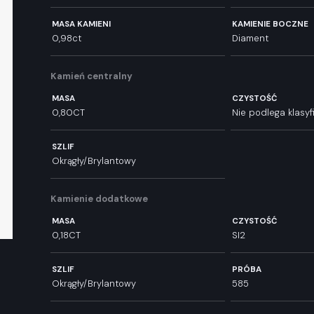
MASA KAMIENI
KAMIENIE BOCZNE
0,98ct
Diament
Kamień centralny
MASA
CZYSTOŚĆ
0,80CT
Nie podlega klasyfi
SZLIF
Okrągły/Brylantowy
Kamienie dodatkowe
MASA
CZYSTOŚĆ
0,18CT
SI2
SZLIF
PRÓBA
Okrągły/Brylantowy
585