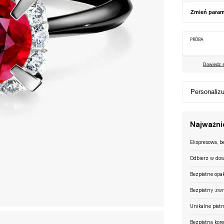
Zmień param
PRÓBA
Dowiedz si
Personalizu
Najważnie
Ekspresowa, b
Odbierz w dow
Bezpłatne opa
Bezpłatny zwr
Unikalne płatn
Bezpłatna kor