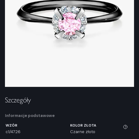
Szczegóły
Informacje podstawowe
WZÓR
KOLOR ZŁOTA
c1/4726
Czarne złoto