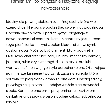
kamieniami, to połączenie klasycznej elegancji i
nowoczesności.
Idealny dla pewnej siebie, niezależnej osoby która wie,
czego chce. Nie boi się podkreślać swojej indywidualności.
Docenia piękno detali i potrafi łączyć elegancję z
nowoczesnymi akcentami. Kamień centralny jest sercem
tego pierścionka – czysty, pełen blasku, stanowi symbol
doskonałości. Może to być diament, który podkreśla
luksusowy charakter biżuterii, lub inny szlachetny kamień,
jak szafir, rubin czy szmaragd, dla kobiety, która lubi
wprowadzać do swojego stylu odrobinę koloru. Otaczające
go mniejsze kamienie tworzą iskrzącą się aureolę, która
sprawia, że pierścionek emanuje blaskiem z każdej strony,
przyciągając spojrzenia i dodając właścicielce pewności
siebie. Korona pierścionka, przypominająca kształtem
delikatnie unoszący się balon, dodaje całości subtelności i
lekkości.