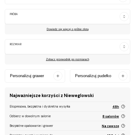
PRÓBA
Dowiedz się więcej o próbie złota
ROZMIAR
Zobacz przewodnik po rozmiarach
Personalizuj grawer
Personalizuj pudełko
Najważniejsze korzyści z Nieweglowski
Ekspresowa, bezpłatna i dyskretna wysyłka
48h
Odbierz w dowolnym salonie
8 salonów
Bezpłatne opakowanie i grawer
Na zawsze