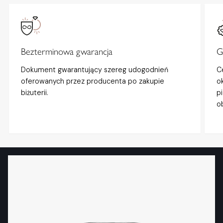
Bezterminowa gwarancja
G
Dokument gwarantujący szereg udogodnień
C
oferowanych przez producenta po zakupie
o
biżuterii.
p
o