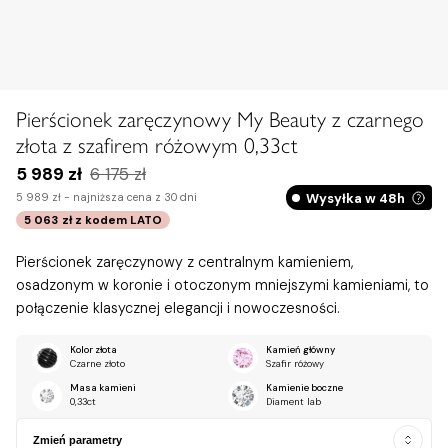
Pierścionek zaręczynowy My Beauty z czarnego
złota z szafirem różowym 0,33ct
5 989 zł
6 175 zł
Wysyłka w 48h
5 989 zł -
najniższa cena z 30 dni
5 063 zł
z kodem
LATO
Pierścionek zaręczynowy z centralnym kamieniem,
osadzonym w koronie i otoczonym mniejszymi kamieniami, to
połączenie klasycznej elegancji i nowoczesności.
Kolor złota
Kamień główny
Czarne złoto
Szafir różowy
Masa kamieni
Kamienie boczne
0,33ct
Diament lab
Zmień parametry