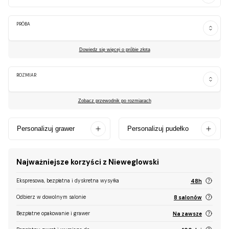
PRÓBA
Dowiedz się więcej o próbie złota
ROZMIAR
Zobacz przewodnik po rozmiarach
Personalizuj grawer
Personalizuj pudełko
Najważniejsze korzyści z Nieweglowski
Ekspresowa, bezpłatna i dyskretna wysyłka
48h
Odbierz w dowolnym salonie
8 salonów
Bezpłatne opakowanie i grawer
Na zawsze