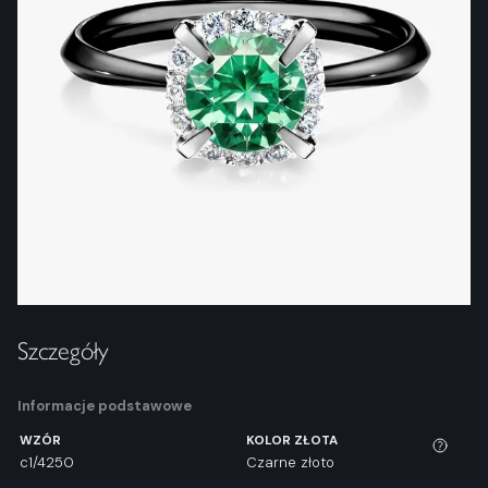
Szczegóły
Informacje podstawowe
WZÓR
KOLOR ZŁOTA
c1/4250
Czarne złoto