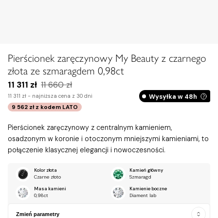
Pierścionek zaręczynowy My Beauty z czarnego
złota ze szmaragdem 0,98ct
11 311 zł
11 660 zł
Wysyłka w 48h
11 311 zł -
najniższa cena z 30 dni
9 562 zł
z kodem
LATO
Pierścionek zaręczynowy z centralnym kamieniem,
osadzonym w koronie i otoczonym mniejszymi kamieniami, to
połączenie klasycznej elegancji i nowoczesności.
Kolor złota
Kamień główny
Czarne złoto
Szmaragd
Masa kamieni
Kamienie boczne
0,98ct
Diament lab
Zmień parametry