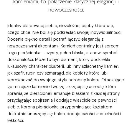
kamieniami, to połączenie klasycznej elegancji i
nowoczesności.
Idealny dla pewnej siebie, niezależnej osoby która wie,
czego chce. Nie boi się podkreślać swojej indywidualności.
Docenia piękno detali i potrafi łączyć elegancję z
nowoczesnymi akcentami. Kamień centralny jest sercem
tego pierścionka – czysty, pełen blasku, stanowi symbol
doskonałości. Może to być diament, który podkreśla
luksusowy charakter biżuterii, lub inny szlachetny kamień,
jak szafir, rubin czy szmaragd, dla kobiety, która lubi
wprowadzać do swojego stylu odrobinę koloru. Otaczające
go mniejsze kamienie tworzą iskrzącą się aureolę, która
sprawia, że pierścionek emanuje blaskiem z każdej strony,
przyciągając spojrzenia i dodając właścicielce pewności
siebie. Korona pierścionka, przypominająca kształtem
delikatnie unoszący się balon, dodaje całości subtelności i
lekkości.