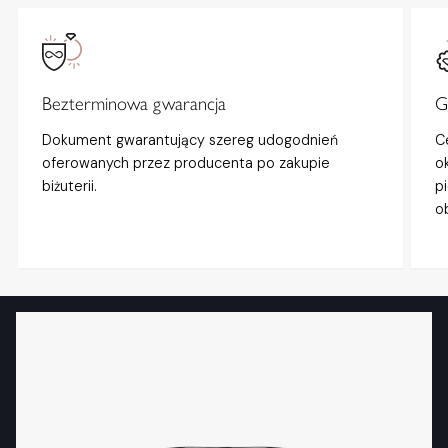
Bezterminowa gwarancja
G
Dokument gwarantujący szereg udogodnień
C
oferowanych przez producenta po zakupie
o
biżuterii.
p
o