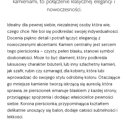
kamieniami, to połączenie klasycznej elegancji i
nowoczesności.
Idealny dla pewnej siebie, niezależnej osoby która wie,
czego chce. Nie boi się podkreślać swojej indywidualności.
Docenia piękno detali i potrafi łączyć elegancję z
nowoczesnymi akcentami. Kamień centralny jest sercem
tego pierścionka – czysty, pełen blasku, stanowi symbol
doskonałości. Może to być diament, który podkreśla
luksusowy charakter biżuterii, lub inny szlachetny kamień,
jak szafir, rubin czy szmaragd, dla kobiety, która lubi
wprowadzać do swojego stylu odrobinę koloru. Otaczające
go mniejsze kamienie tworzą iskrzącą się aureolę, która
sprawia, że pierścionek emanuje blaskiem z każdej strony,
przyciągając spojrzenia i dodając właścicielce pewności
siebie. Korona pierścionka, przypominająca kształtem
delikatnie unoszący się balon, dodaje całości subtelności i
lekkości.