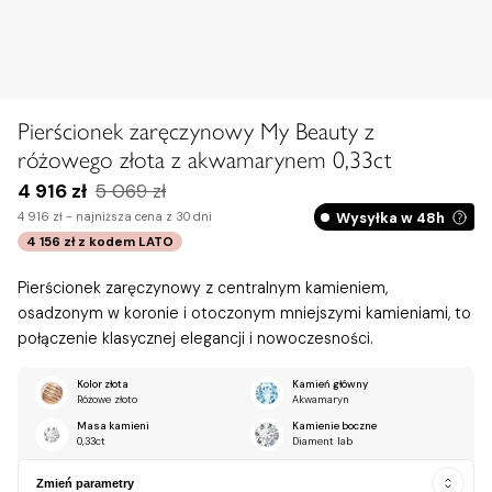
Pierścionek zaręczynowy My Beauty z
różowego złota z akwamarynem 0,33ct
4 916 zł
5 069 zł
Wysyłka w 48h
4 916 zł -
najniższa cena z 30 dni
4 156 zł
z kodem
LATO
Pierścionek zaręczynowy z centralnym kamieniem,
osadzonym w koronie i otoczonym mniejszymi kamieniami, to
połączenie klasycznej elegancji i nowoczesności.
Kolor złota
Kamień główny
Różowe złoto
Akwamaryn
Masa kamieni
Kamienie boczne
0,33ct
Diament lab
Zmień parametry