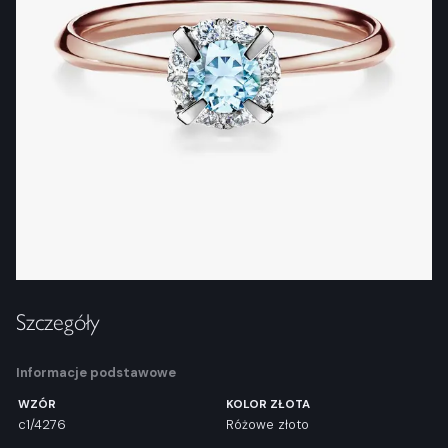
Szczegóły
Informacje podstawowe
WZÓR
KOLOR ZŁOTA
c1/4276
Różowe złoto