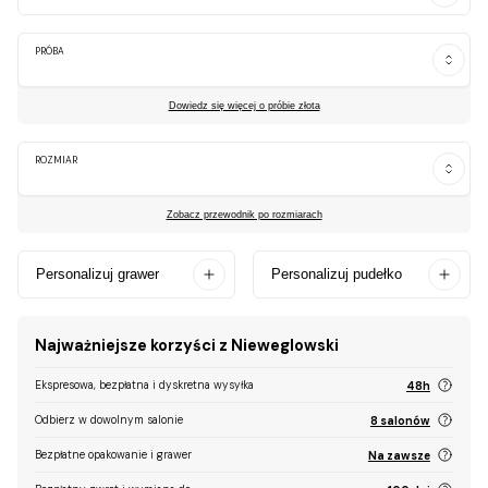
PRÓBA
Dowiedz się więcej o próbie złota
ROZMIAR
Zobacz przewodnik po rozmiarach
Personalizuj grawer
Personalizuj pudełko
Najważniejsze korzyści z Nieweglowski
Ekspresowa, bezpłatna i dyskretna wysyłka
48h
Odbierz w dowolnym salonie
8 salonów
Bezpłatne opakowanie i grawer
Na zawsze