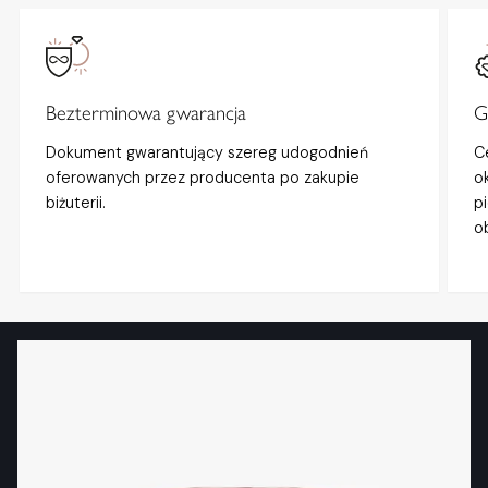
Bezterminowa gwarancja
G
Dokument gwarantujący szereg udogodnień
C
oferowanych przez producenta po zakupie
o
biżuterii.
p
o