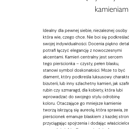
kamieniami
Idealny dla pewnej siebie, niezależnej osoby
która wie, czego chce. Nie boi się podkreśla
swojej indywidualności. Docenia piękno detali
potrafi łączyć elegancję z nowoczesnymi
akcentami. Kamień centralny jest sercem
tego pierścionka – czysty, pełen blasku,
stanowi symbol doskonałości. Może to być
diament, który podkreśla luksusowy charakt
biżuterii, lub inny szlachetny kamień, jak szafir
rubin czy szmaragd, dla kobiety, która lubi
wprowadzać do swojego stylu odrobinę
koloru. Otaczające go mniejsze kamienie
tworzą iskrzącą się aureolę, która sprawia, że
pierścionek emanuje blaskiem z każdej stron
przyciągając spojrzenia i dodając właścicielc