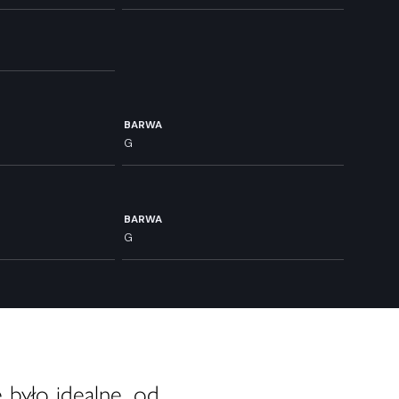
BARWA
G
BARWA
G
 było idealne, od