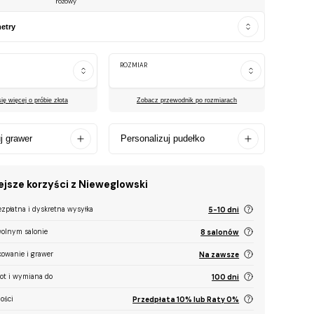
różowy
etry
ROZMIAR
ę więcej o próbie złota
Zobacz przewodnik po rozmiarach
j grawer
Personalizuj pudełko
jsze korzyści z Nieweglowski
ezpłatna i dyskretna wysyłka
5-10 dni
olnym salonie
8 salonów
kowanie i grawer
Na zawsze
ot i wymiana do
100 dni
ości
Przedpłata 10% lub Raty 0%