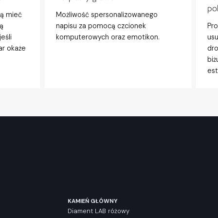
po
gą mieć
Możliwość spersonalizowanego
ą
napisu za pomocą czcionek
Pro
eśli
komputerowych oraz emotikon.
usu
ar okaże
dro
biż
est
KAMIEŃ GŁÓWNY
Diament LAB różowy