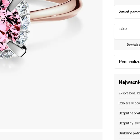
Zmień param
PRÓBA
Dowiedz si
Personalizu
Najważnie
Ekspresowa, b
Odbierz w dow
Bezpłatne opa
Bezpłatny zwr
Unikalne płatn