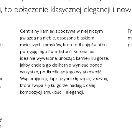
, to połączenie klasycznej elegancji i now
Centralny kamień spoczywa w niej niczym
P
ć
gwiazda na niebie, otoczona blaskiem
m
 i
mniejszych kamyków, które odbijają światło i
p
potęgują jego świetlistość. Korona jest
idealnie wyważona, unosząc kamień ku górze,
jakby chciała go delikatnie wynieść ponad
wszystko, podkreślając jego wyjątkowość.
er
Wspierające ją łapki płynnie łączą się z szyną,
,
która zwęża się ku górze, nadając całej
kompozycji smukłości i elegancji.
y,
e