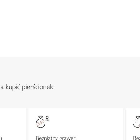
a kupić pierścionek
u
Bezpłatny grawer
Be