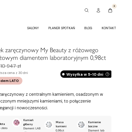
0
SALONY
PLANER SPOTKAŃ
BLOG
KONTAKT
nek zaręczynowy My Beauty z różowego
różowym diamentem laboratoryjnym 0,98ct
10 947 zł
ższa cena z 30 dni
Wysyłka w 5-10 dni
odem
LATO
 zaręczynowy z centralnym kamieniem, osadzonym w
oczonym mniejszymi kamieniami, to połączenie
legancji i nowoczesności.
Kamień
Masa
Kamienie
łota
główny
kamieni
boczne
 złoto
Diament LAB
0,98ct
Diament lab