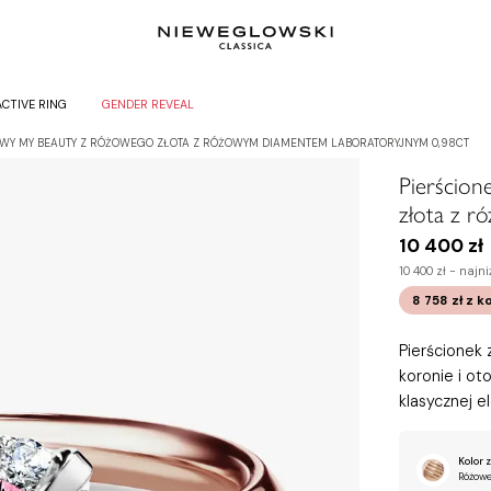
ACTIVE RING
GENDER REVEAL
WY MY BEAUTY Z RÓŻOWEGO ZŁOTA Z RÓŻOWYM DIAMENTEM LABORATORYJNYM 0,98CT
Pierścio
złota z 
10 400 zł
10 400 zł -
najni
8 758 zł
z k
Pierścionek
koronie i ot
klasycznej e
Kolor z
Różowe