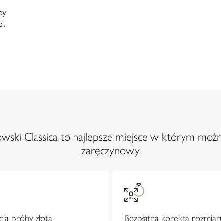
cy
i.
ski Classica to najlepsze miejsce w którym możn
zaręczynowy
ja próby złota
Bezpłatna korekta rozmiar