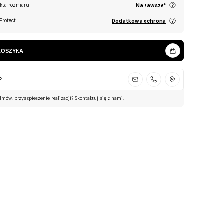
ekta rozmiaru
Na zawsze*
Protect
Dodatkowa ochrona
KOSZYKA
?
ilmów, przyszpieszenie realizacji? Skontaktuj się z nami.