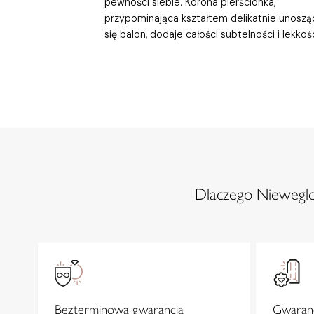
pewności siebie. Korona pierścionka,
przypominająca kształtem delikatnie unoszą
się balon, dodaje całości subtelności i lekkośc
Dlaczego Nieweglow
Bezterminowa gwarancja
Gwaranc