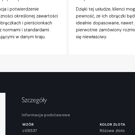
acja i potwierdzenie
Dzięki tej usłudze, klienci mo
zności określonej zawartości
pewność, że ich obrączki będ
obrączkach i pierścionkach
idealnie dopasowane, nawet j
z normami i standardami
pierwotnie zamówiony rozmi
jącymi w danym kraju.
się niewłaściwy.
Szczegóły
Informacje podstawowe
WZÓR
KOLOR ZŁOTA
c1/6537
Różowe złoto