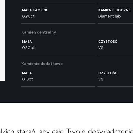
MASA KAMIENI
KAMIENIE BOCZNE
0,98ct
Diament lab
Kamień centralny
MASA
CZYSTOŚĆ
0.80ct
VS
Kamienie dodatkowe
MASA
CZYSTOŚĆ
0.18ct
VS
ich starań, aby całe Twoje doświadczenie