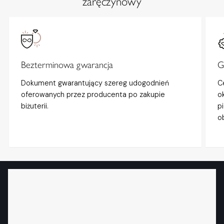
zaręczynowy
Bezterminowa gwarancja
G
Dokument gwarantujący szereg udogodnień
C
oferowanych przez producenta po zakupie
o
biżuterii.
p
o