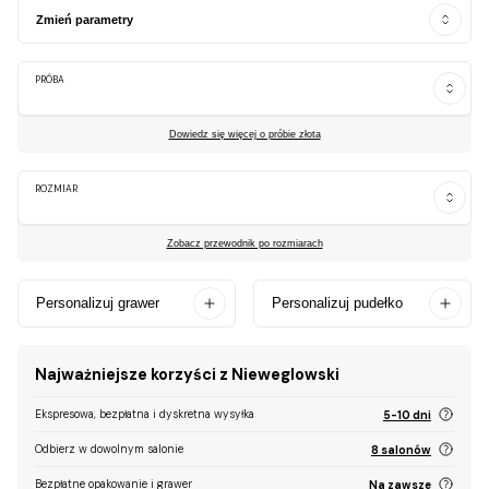
Zmień parametry
PRÓBA
Dowiedz się więcej o próbie złota
ROZMIAR
Zobacz przewodnik po rozmiarach
Personalizuj grawer
Personalizuj pudełko
Najważniejsze korzyści z Nieweglowski
Ekspresowa, bezpłatna i dyskretna wysyłka
5-10 dni
Odbierz w dowolnym salonie
8 salonów
Bezpłatne opakowanie i grawer
Na zawsze