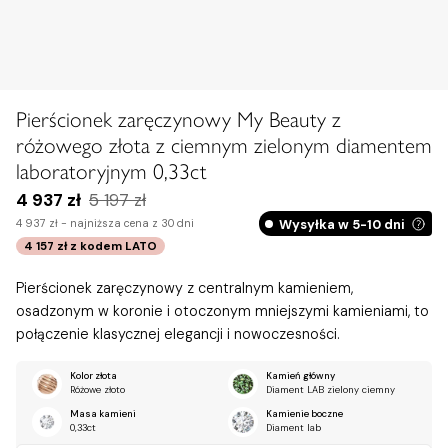
Pierścionek zaręczynowy My Beauty z
różowego złota z ciemnym zielonym diamentem
laboratoryjnym 0,33ct
4 937 zł
5 197 zł
Wysyłka w 5-10 dni
4 937 zł -
najniższa cena z 30 dni
4 157 zł
z kodem
LATO
Pierścionek zaręczynowy z centralnym kamieniem,
osadzonym w koronie i otoczonym mniejszymi kamieniami, to
połączenie klasycznej elegancji i nowoczesności.
Kolor złota
Kamień główny
Różowe złoto
Diament LAB zielony ciemny
Masa kamieni
Kamienie boczne
0,33ct
Diament lab