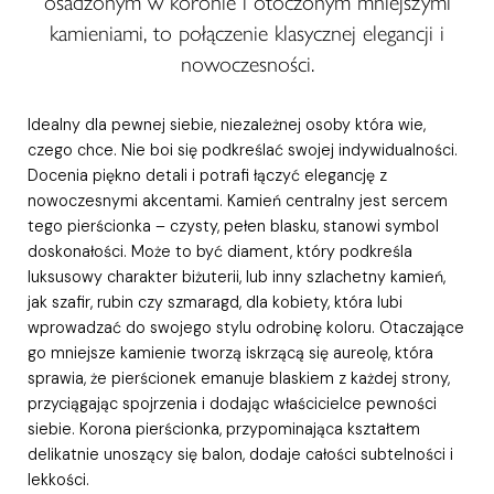
osadzonym w koronie i otoczonym mniejszymi
kamieniami, to połączenie klasycznej elegancji i
nowoczesności.
Idealny dla pewnej siebie, niezależnej osoby która wie,
czego chce. Nie boi się podkreślać swojej indywidualności.
Docenia piękno detali i potrafi łączyć elegancję z
nowoczesnymi akcentami. Kamień centralny jest sercem
tego pierścionka – czysty, pełen blasku, stanowi symbol
doskonałości. Może to być diament, który podkreśla
luksusowy charakter biżuterii, lub inny szlachetny kamień,
jak szafir, rubin czy szmaragd, dla kobiety, która lubi
wprowadzać do swojego stylu odrobinę koloru. Otaczające
go mniejsze kamienie tworzą iskrzącą się aureolę, która
sprawia, że pierścionek emanuje blaskiem z każdej strony,
przyciągając spojrzenia i dodając właścicielce pewności
siebie. Korona pierścionka, przypominająca kształtem
delikatnie unoszący się balon, dodaje całości subtelności i
lekkości.