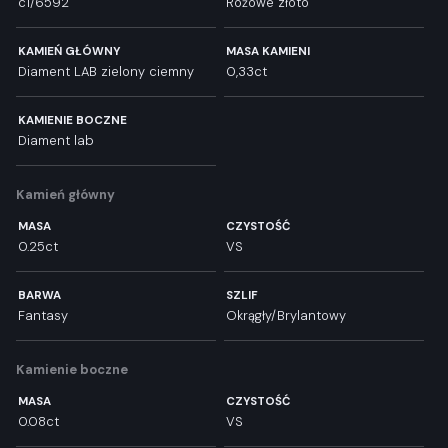
c1/6592
Różowe złoto
KAMIEŃ GŁÓWNY
MASA KAMIENI
Diament LAB zielony ciemny
0,33ct
KAMIENIE BOCZNE
Diament lab
Kamień główny
MASA
CZYSTOŚĆ
0.25ct
VS
BARWA
SZLIF
Fantasy
Okrągły/Brylantowy
Kamienie boczne
MASA
CZYSTOŚĆ
0.08ct
VS