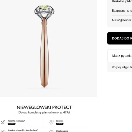
Unikalne płatn
Bezpłatna kor
Nieweglowski 
DODAJ DO 
Masz pytania
Więcej zdjęć, f