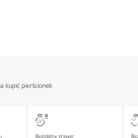
a kupić pierścionek
u
Bezpłatny grawer
Be