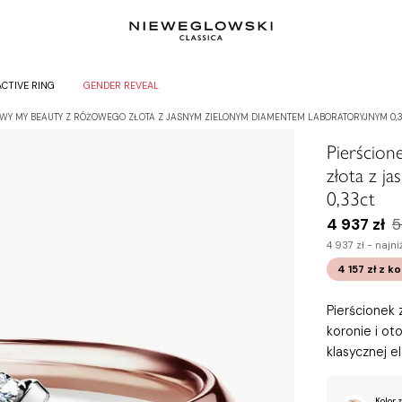
ACTIVE RING
GENDER REVEAL
WY MY BEAUTY Z RÓŻOWEGO ZŁOTA Z JASNYM ZIELONYM DIAMENTEM LABORATORYJNYM 0,
Pierścio
złota z j
0,33ct
4 937 zł
5
4 937 zł -
najni
4 157 zł
z k
Pierścionek
koronie i ot
klasycznej e
Kolor z