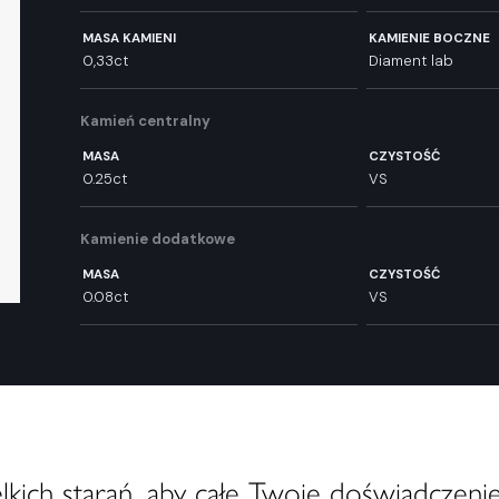
MASA KAMIENI
KAMIENIE BOCZNE
0,33ct
Diament lab
Kamień centralny
MASA
CZYSTOŚĆ
0.25ct
VS
Kamienie dodatkowe
MASA
CZYSTOŚĆ
0.08ct
VS
ich starań, aby całe Twoje doświadczenie