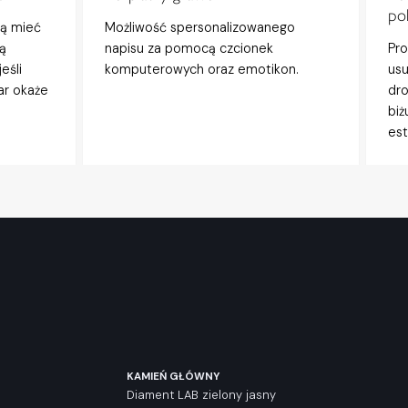
po
gą mieć
Możliwość spersonalizowanego
ą
napisu za pomocą czcionek
Pro
eśli
komputerowych oraz emotikon.
usu
ar okaże
dro
biż
est
KAMIEŃ GŁÓWNY
Diament LAB zielony jasny