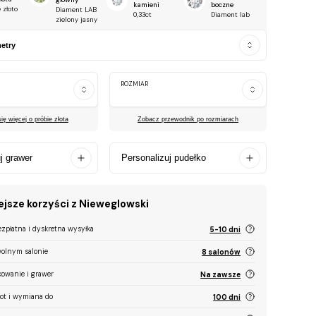
kamieni
boczne
 złoto
Diament LAB
0,33ct
Diament lab
zielony jasny
etry
ROZMIAR
ę więcej o próbie złota
Zobacz przewodnik po rozmiarach
j grawer
Personalizuj pudełko
jsze korzyści z Nieweglowski
ezpłatna i dyskretna wysyłka
5-10 dni
olnym salonie
8 salonów
kowanie i grawer
Na zawsze
ot i wymiana do
100 dni