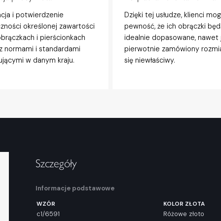
acja i potwierdzenie
Dzięki tej usłudze, klienci mo
zności określonej zawartości
pewność, że ich obrączki będ
obrączkach i pierścionkach
idealnie dopasowane, nawet j
z normami i standardami
pierwotnie zamówiony rozmi
jącymi w danym kraju.
się niewłaściwy.
Szczegóły
Informacje podstawowe
WZÓR
KOLOR ZŁOTA
c1/6591
Różowe złoto