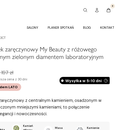
0
SALONY
PLANER SPOTKAŃ
BLOG
KONTAKT
33CT
nek zaręczynowy My Beauty z różowego
asnym zielonym diamentem laboratoryjnym
 197 zł
ższa cena z 30 dni
Wysyłka w 5-10 dni
odem
LATO
 zaręczynowy z centralnym kamieniem, osadzonym w
oczonym mniejszymi kamieniami, to połączenie
legancji i nowoczesności.
Kamień
Masa
Kamienie
łota
główny