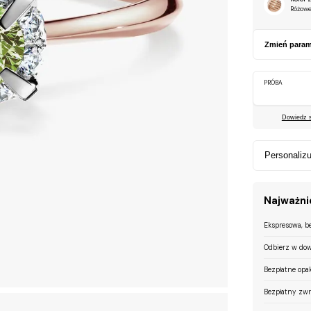
Różowe
Zmień param
PRÓBA
Dowiedz si
Personalizu
Najważnie
Ekspresowa, b
Odbierz w dow
Bezpłatne opa
Bezpłatny zwr