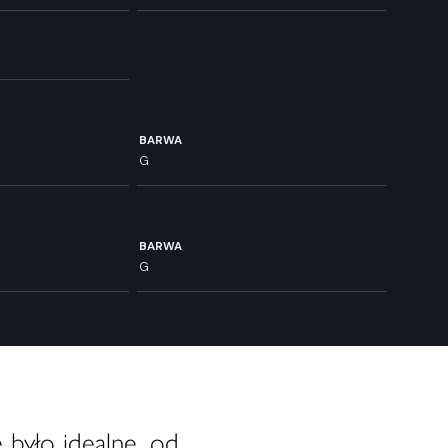
BARWA
G
BARWA
G
 było idealne, od