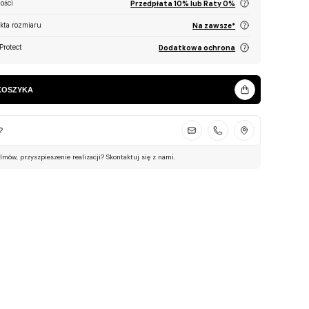
ości
Przedpłata 10% lub Raty 0%
ekta rozmiaru
Na zawsze*
Protect
Dodatkowa ochrona
KOSZYKA
?
ilmów, przyszpieszenie realizacji? Skontaktuj się z nami.