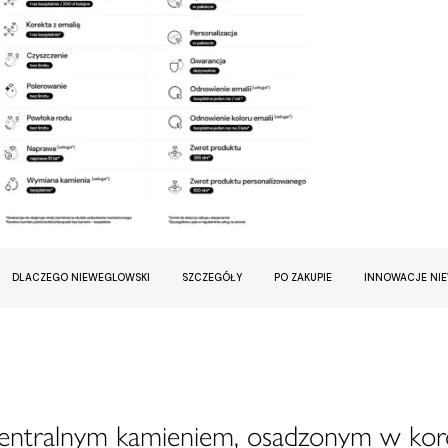
DLACZEGO NIEWEGLOWSKI
SZCZEGÓŁY
PO ZAKUPIE
INNOWACJE NI
centralnym kamieniem, osadzonym w kor