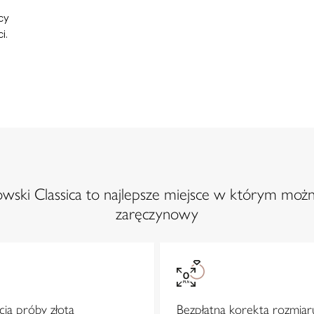
cy
i.
ski Classica to najlepsze miejsce w którym możn
zaręczynowy
ja próby złota
Bezpłatna korekta rozmiar