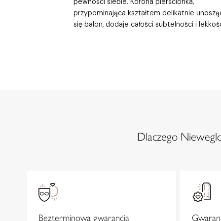
pewności siebie. Korona pierścionka,
przypominająca kształtem delikatnie unoszą
się balon, dodaje całości subtelności i lekkośc
Dlaczego Nieweglow
Bezterminowa gwarancja
Gwaranc