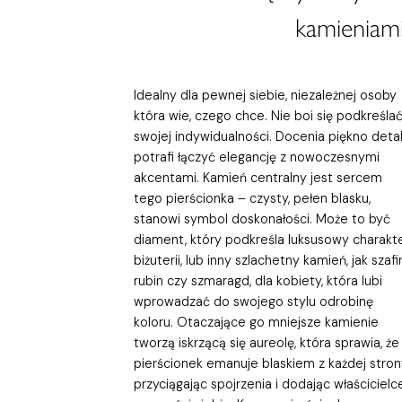
kamieniami
Idealny dla pewnej siebie, niezależnej osoby
która wie, czego chce. Nie boi się podkreśla
swojej indywidualności. Docenia piękno detali
potrafi łączyć elegancję z nowoczesnymi
akcentami. Kamień centralny jest sercem
tego pierścionka – czysty, pełen blasku,
stanowi symbol doskonałości. Może to być
diament, który podkreśla luksusowy charakt
biżuterii, lub inny szlachetny kamień, jak szafir
rubin czy szmaragd, dla kobiety, która lubi
wprowadzać do swojego stylu odrobinę
koloru. Otaczające go mniejsze kamienie
tworzą iskrzącą się aureolę, która sprawia, że
pierścionek emanuje blaskiem z każdej stron
przyciągając spojrzenia i dodając właścicielc