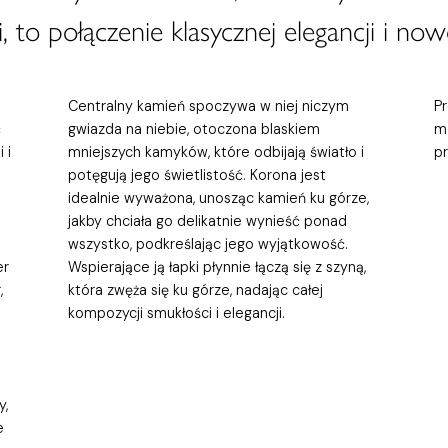
, to połączenie klasycznej elegancji i now
Centralny kamień spoczywa w niej niczym
P
ć
gwiazda na niebie, otoczona blaskiem
m
 i
mniejszych kamyków, które odbijają światło i
p
potęgują jego świetlistość. Korona jest
idealnie wyważona, unosząc kamień ku górze,
jakby chciała go delikatnie wynieść ponad
wszystko, podkreślając jego wyjątkowość.
er
Wspierające ją łapki płynnie łączą się z szyną,
,
która zwęża się ku górze, nadając całej
kompozycji smukłości i elegancji.
y,
e