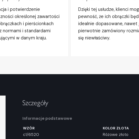
acja i potwierdzenie
Dzięki tej usłudze, klienci mo
zności określonej zawartości
pewność, że ich obrączki będ
obrączkach i pierścionkach
idealnie dopasowane, nawet j
z normami i standardami
pierwotnie zamówiony rozmi
jącymi w danym kraju.
się niewłaściwy.
Szczegóły
Informacje podstawowe
WZÓR
KOLOR ZŁOTA
c1/6520
Różowe złoto