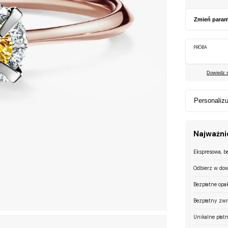
Zmień param
PRÓBA
Dowiedz si
Personalizu
Najważnie
Ekspresowa, b
Odbierz w dow
Bezpłatne opa
Bezpłatny zwr
Unikalne płatn