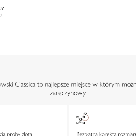
cy
i.
ski Classica to najlepsze miejsce w którym możn
zaręczynowy
ja próby złota
Bezpłatna korekta rozmiar