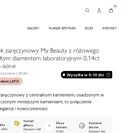
0
SALONY
PLANER SPOTKAŃ
BLOG
KONTAKT
nek zaręczynowy My Beauty z różowego
ółtym diamentem laboratoryjnym 0,14ct
 301 zł
ższa cena z 30 dni
Wysyłka w 5-10 dni
odem
LATO
 zaręczynowy z centralnym kamieniem, osadzonym w
oczonym mniejszymi kamieniami, to połączenie
legancji i nowoczesności.
Kamień
Masa
Kamienie
łota
główny
kamieni
boczne
 złoto
Diament LAB
0,14ct
Diament lab