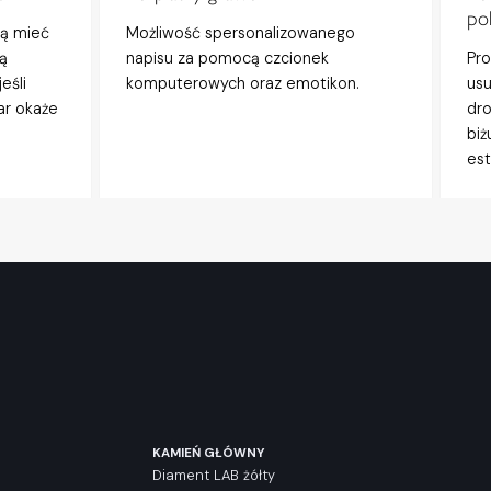
po
gą mieć
Możliwość spersonalizowanego
ą
napisu za pomocą czcionek
Pro
eśli
komputerowych oraz emotikon.
usu
ar okaże
dro
biż
est
KAMIEŃ GŁÓWNY
Diament LAB żółty