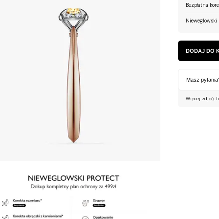
Bezpłatna kor
Nieweglowski 
DODAJ DO 
Masz pytania
Więcej zdjęć, f