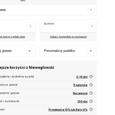
żółty
etry
ROZMIAR
ę więcej o próbie złota
Zobacz przewodnik po rozmiarach
j grawer
Personalizuj pudełko
jsze korzyści z Nieweglowski
ezpłatna i dyskretna wysyłka
5-10 dni
olnym salonie
8 salonów
kowanie i grawer
Na zawsze
ot i wymiana do
100 dni
ości
Przedpłata 10% lub Raty 0%