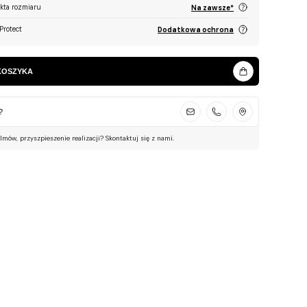
ekta rozmiaru
Na zawsze*
Protect
Dodatkowa ochrona
KOSZYKA
?
ilmów, przyszpieszenie realizacji? Skontaktuj się z nami.