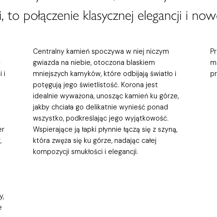
, to połączenie klasycznej elegancji i now
Centralny kamień spoczywa w niej niczym
P
ć
gwiazda na niebie, otoczona blaskiem
m
 i
mniejszych kamyków, które odbijają światło i
p
potęgują jego świetlistość. Korona jest
idealnie wyważona, unosząc kamień ku górze,
jakby chciała go delikatnie wynieść ponad
wszystko, podkreślając jego wyjątkowość.
er
Wspierające ją łapki płynnie łączą się z szyną,
,
która zwęża się ku górze, nadając całej
kompozycji smukłości i elegancji.
y,
e