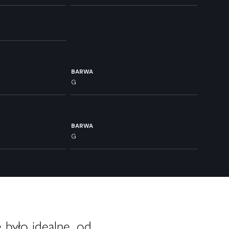
BARWA
G
BARWA
G
 było idealne, od