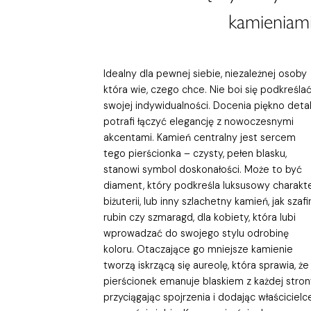
kamieniami
Idealny dla pewnej siebie, niezależnej osoby
która wie, czego chce. Nie boi się podkreśla
swojej indywidualności. Docenia piękno detali
potrafi łączyć elegancję z nowoczesnymi
akcentami. Kamień centralny jest sercem
tego pierścionka – czysty, pełen blasku,
stanowi symbol doskonałości. Może to być
diament, który podkreśla luksusowy charakt
biżuterii, lub inny szlachetny kamień, jak szafir
rubin czy szmaragd, dla kobiety, która lubi
wprowadzać do swojego stylu odrobinę
koloru. Otaczające go mniejsze kamienie
tworzą iskrzącą się aureolę, która sprawia, że
pierścionek emanuje blaskiem z każdej stron
przyciągając spojrzenia i dodając właścicielc