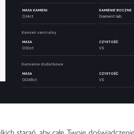
MASA KAMIENI
KAMIENIE BOCZNE
0,14ct
Diament lab
Kamień centralny
MASA
CZYSTOŚĆ
0.10ct
VS
Kamienie dodatkowe
MASA
CZYSTOŚĆ
0.048ct
VS
ich starań, aby całe Twoje doświadczenie