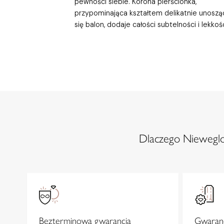
pewności siebie. Korona pierścionka,
przypominająca kształtem delikatnie unoszą
się balon, dodaje całości subtelności i lekkośc
Dlaczego Nieweglow
Bezterminowa gwarancja
Gwaranc