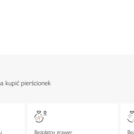
a kupić pierścionek
u
Bezpłatny grawer
Be