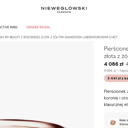
ACTIVE RING
GENDER REVEAL
WY MY BEAUTY Z RÓŻOWEGO ZŁOTA Z ŻÓŁTYM DIAMENTEM LABORATORYJNYM 0,14CT
Pierścio
złota z ż
4 086 zł
4
4 086 zł -
najni
3 441 zł
z k
Pierścionek
koronie i ot
klasycznej e
Kolor z
Różowe