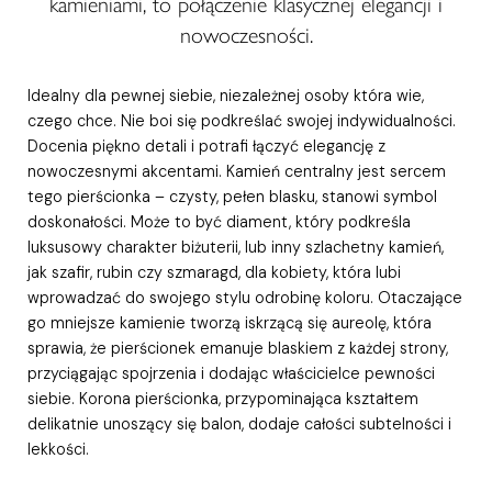
kamieniami, to połączenie klasycznej elegancji i
nowoczesności.
Idealny dla pewnej siebie, niezależnej osoby która wie,
czego chce. Nie boi się podkreślać swojej indywidualności.
Docenia piękno detali i potrafi łączyć elegancję z
nowoczesnymi akcentami. Kamień centralny jest sercem
tego pierścionka – czysty, pełen blasku, stanowi symbol
doskonałości. Może to być diament, który podkreśla
luksusowy charakter biżuterii, lub inny szlachetny kamień,
jak szafir, rubin czy szmaragd, dla kobiety, która lubi
wprowadzać do swojego stylu odrobinę koloru. Otaczające
go mniejsze kamienie tworzą iskrzącą się aureolę, która
sprawia, że pierścionek emanuje blaskiem z każdej strony,
przyciągając spojrzenia i dodając właścicielce pewności
siebie. Korona pierścionka, przypominająca kształtem
delikatnie unoszący się balon, dodaje całości subtelności i
lekkości.