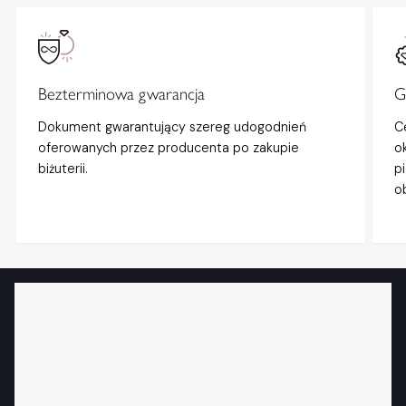
Bezterminowa gwarancja
G
Dokument gwarantujący szereg udogodnień
C
oferowanych przez producenta po zakupie
o
biżuterii.
p
o