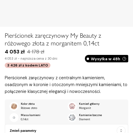
Pierścionek zaręczynowy My Beauty z
różowego złota z morganitem 0,14ct
4 053 zł
4 178 zł
Wysyłka w 48h
4 053 zł -
najniższa cena z 30 dni
3 426 zł
z kodem
LATO
Pierścionek zaręczynowy z centralnym kamieniem,
osadzonym w koronie i otoczonym mniejszymi kamieniami, to
połączenie klasycznej elegancji i nowoczesności.
Kolor złota
Kamień główny
Różowe złoto
Morganit
Masa kamieni
Kamienie boczne
0,14ct
Diament
Zmień parametry