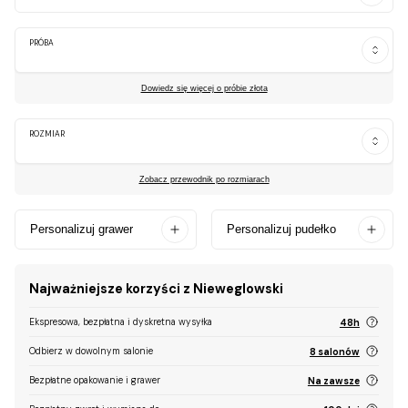
PRÓBA
Dowiedz się więcej o próbie złota
ROZMIAR
Zobacz przewodnik po rozmiarach
Personalizuj grawer
Personalizuj pudełko
Najważniejsze korzyści z Nieweglowski
Ekspresowa, bezpłatna i dyskretna wysyłka
48h
Odbierz w dowolnym salonie
8 salonów
Bezpłatne opakowanie i grawer
Na zawsze